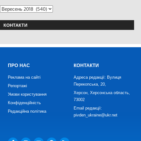
КОНТАКТИ
ПРО НАС
КОНТАКТИ
Реклама на сайті
Адреса редакції: Вулиця
Перекопська, 20,
Репортажі
Херсон, Херсонська область,
Умови користування
73002
Конфіденційність
Email редакції:
Редакційна політика
pivden_ukraine@ukr.net