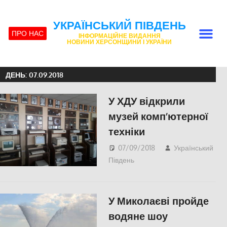
УКРАЇНСЬКИЙ ПІВДЕНЬ
ПРО НАС
ІНФОРМАЦІЙНЕ ВИДАННЯ
НОВИНИ ХЕРСОНЩИНИ І УКРАЇНИ
ДЕНЬ:
07.09.2018
У ХДУ відкрили
музей комп’ютерної
техніки
07/09/2018
Український
Південь
СУСПІЛЬСТВО
,
Херсон
У Миколаєві пройде
водяне шоу