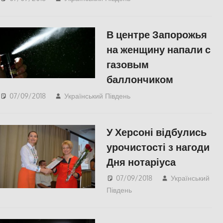
СУСПІЛЬСТВО
В центре Запорожья
на женщину напали с
газовым
баллончиком
07/09/2018
Український Південь
СУСПІЛЬСТВО
У Херсоні відбулись
урочистості з нагоди
Дня нотаріуса
07/09/2018
Український
Південь
СУСПІЛЬСТВО
,
Херсон