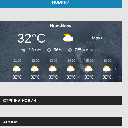
НОВИНИ
Нью-Йорк
32°C
Мряка
2.9 м/с
56%
765
мм рт. ст.
11:00
12:00
13:00
14:00
15:00
16:00
17:0
‹
›
32°C
32°C
33°C
33°C
33°C
32°C
32°
СТРІЧКА НОВИН
АРХІВИ