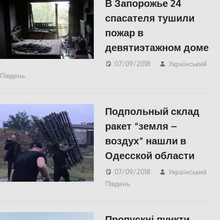
В Запорожье 24
спасателя тушили
пожар в
девятиэтажном доме
07/09/2018
Український
Південь
СУСПІЛЬСТВО
Подпольный склад
ракет “земля –
воздух” нашли в
Одесской области
07/09/2018
Український
Південь
Одесса
,
СУСПІЛЬСТВО
Пропускні пункти