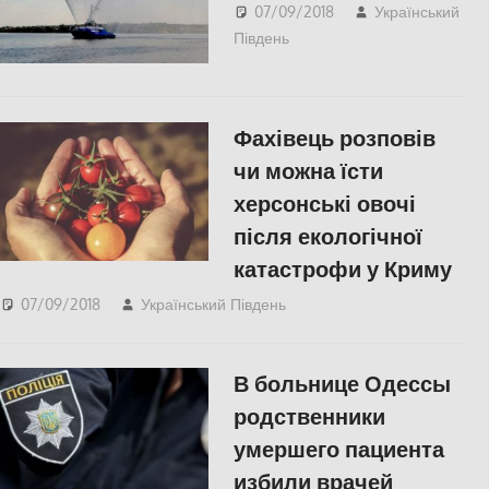
07/09/2018
Український
Південь
Николаев
,
СУСПІЛЬСТВО
Фахівець розповів
чи можна їсти
херсонські овочі
після екологічної
катастрофи у Криму
07/09/2018
Український Південь
СУСПІЛЬСТВО
,
Херсон
В больнице Одессы
родственники
умершего пациента
избили врачей