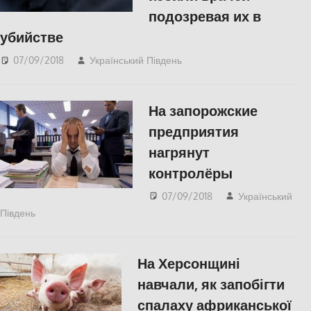
подозревая их в
убийстве
07/09/2018
Український Південь
Одесса
,
СУСПІЛЬСТВО
На запорожские
предприятия
нагрянут
контролёры
07/09/2018
Український
Південь
СУСПІЛЬСТВО
На Херсонщині
навчали, як запобігти
спалаху африканської