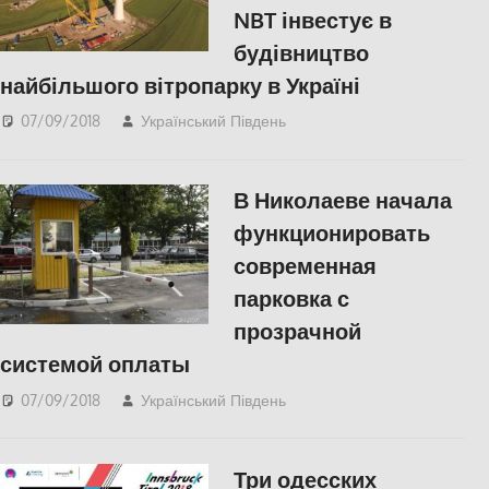
NBT інвестує в
будівництво
найбільшого вітропарку в Україні
07/09/2018
Український Південь
slider
,
ЕКОНОМІКА
,
СУСПІЛЬСТВО
,
Херсон
В Николаеве начала
функционировать
современная
парковка с
прозрачной
системой оплаты
07/09/2018
Український Південь
Відео
,
Николаев
,
СУСПІЛЬСТВО
Три одесских