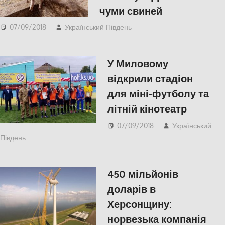
чуми свиней
07/09/2018
Український Південь
СУСПІЛЬСТВО
,
Херсон
У Миловому
відкрили стадіон
для міні-футболу та
літній кінотеатр
07/09/2018
Український
Південь
slider
,
КУЛЬТУРА
,
СУСПІЛЬСТВО
,
Херсон
450 мільйонів
доларів в
Херсонщину:
норвезька компанія