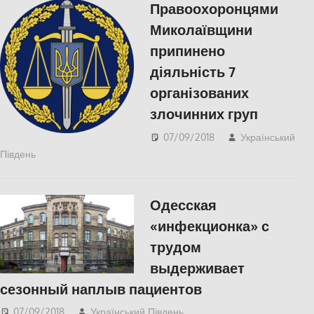
Правоохоронцями
Миколаївщини
припинено
діяльність 7
організованих
злочинних груп
07/09/2018
Український
Південь
Николаев
,
СУСПІЛЬСТВО
Одесская
«инфекционка» с
трудом
выдерживает
сезонный наплыв пациентов
07/09/2018
Український Південь
Одесса
,