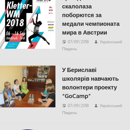
скалолаза
поборются за
медали чемпионата
мира в Австрии
07/09/2018
Український
Південь
КУЛЬТУРА
,
Одесса
,
СУСПІЛЬСТВО
У Бериславі
школярів навчають
волонтери проекту
“GoCamp”
07/09/2018
Український
Південь
СУСПІЛЬСТВО
,
Херсон