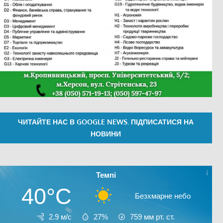
ЧИТАЙТЕ НАС В GOOGLE NEWS. ПІДПИСАТИСЯ НА
НОВИНИ
Темпі
40°C
Безхмарне небо
2.9 м/с
27%
759
мм рт. ст.