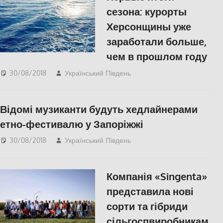
сезона: курорты
Херсонщины уже
заработали больше,
чем в прошлом году
30/08/2018
Український Південь
ЕКОНОМІКА
,
СУСПІЛЬСТВО
,
Херсон
Відомі музиканти будуть хедлайнерами
етно-фестивалю у Запоріжжі
30/08/2018
Український Південь
КУЛЬТУРА
,
СУСПІЛЬСТВО
Компанія «Singenta»
представила нові
сорти та гібриди
сільгоспвиробникам