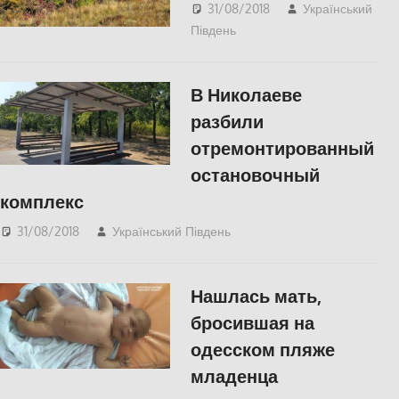
31/08/2018
Український
Південь
СУСПІЛЬСТВО
,
Херсон
В Николаеве
разбили
отремонтированный
остановочный
комплекс
31/08/2018
Український Південь
Николаев
,
СУСПІЛЬСТВО
Нашлась мать,
бросившая на
одесском пляже
младенца