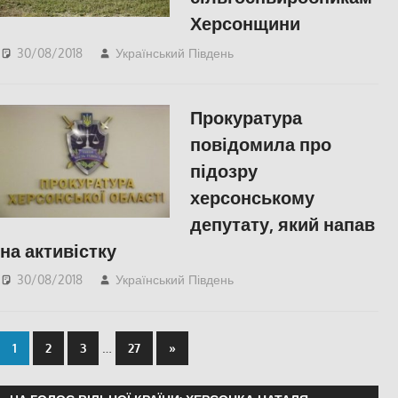
Херсонщини
30/08/2018
Український Південь
Відео
,
СУСПІЛЬСТВО
,
Херсон
Прокуратура
повідомила про
підозру
херсонському
депутату, який напав
на активістку
30/08/2018
Український Південь
СУСПІЛЬСТВО
,
Херсон
…
1
2
3
27
»