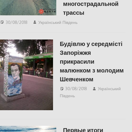
многострадальной
трассы
30/08/2018
Український Південь
СУСПІЛЬСТВО
,
Херсон
Будівлю у середмісті
Запоріжжя
прикрасили
малюнком з молодим
Шевченком
30/08/2018
Український
Південь
СУСПІЛЬСТВО
Первые итоги