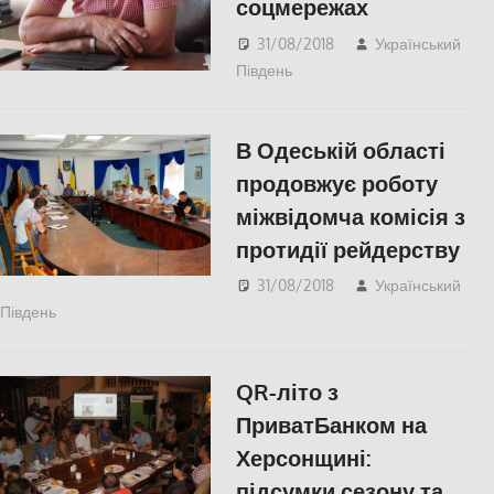
соцмережах
31/08/2018
Український
Південь
Актуальні новини
,
Пишуть у Соцмережах
,
Херсон
В Одеській області
продовжує роботу
міжвідомча комісія з
протидії рейдерству
31/08/2018
Український
Південь
Актуальні новини
,
Одесса
,
СУСПІЛЬСТВО
QR-літо з
ПриватБанком на
Херсонщині:
підсумки сезону та