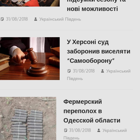
нові можливості
31/08/2018
Український Південь
СУСПІЛЬСТВО
У Херсоні суд
заборонив виселяти
“Самооборону”
31/08/2018
Український
Південь
СУСПІЛЬСТВО
,
Херсон
Фермерский
переполох в
Одесской области
31/08/2018
Український
Південь
Одесса
,
СУСПІЛЬСТВО