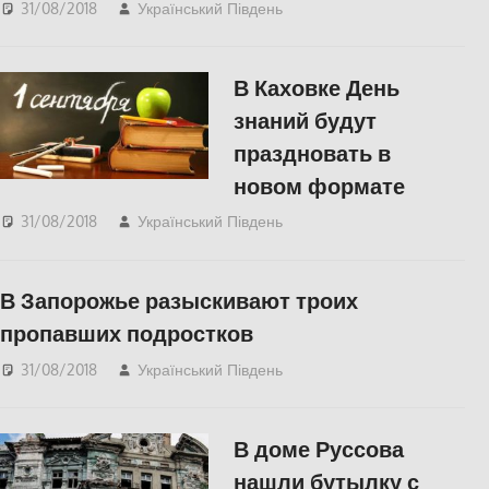
31/08/2018
Український Південь
Одесса
,
СУСПІЛЬСТВО
В Каховке День
знаний будут
праздновать в
новом формате
31/08/2018
Український Південь
СУСПІЛЬСТВО
,
Херсон
В Запорожье разыскивают троих
пропавших подростков
31/08/2018
Український Південь
СУСПІЛЬСТВО
В доме Руссова
нашли бутылку с