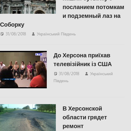
посланием потомкам
и подземный лаз на
Соборку
31/08/2018
Український Південь
КУЛЬТУРА
,
Одесса
,
СУСПІЛЬСТВО
До Херсона приїхав
телевізійник із США
31/08/2018
Український
Південь
Відео
,
СУСПІЛЬСТВО
,
Херсон
В Херсонской
области грядет
ремонт