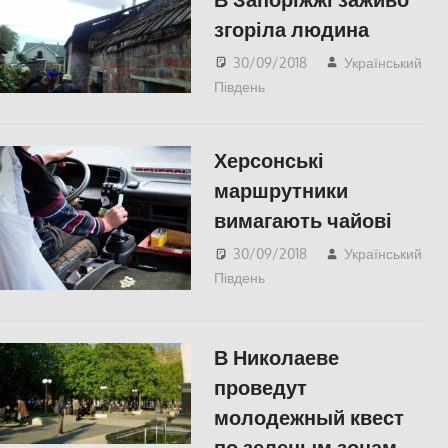
згоріла людина
30/09/2018
Український
Південь
СУСПІЛЬСТВО
Херсонські
маршрутники
вимагають чайові
30/09/2018
Український
Південь
СУСПІЛЬСТВО
,
Херсон
В Николаеве
проведут
молодежный квест
по зеленым зонам