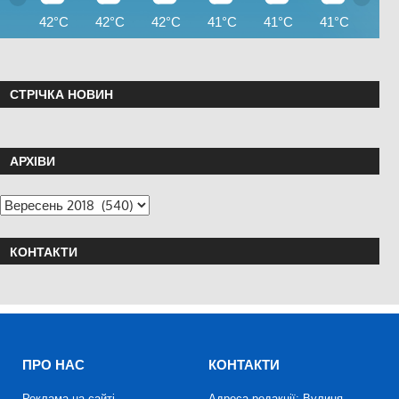
42°C
42°C
42°C
41°C
41°C
41°C
40°
СТРІЧКА НОВИН
АРХІВИ
КОНТАКТИ
ПРО НАС
КОНТАКТИ
Реклама на сайті
Адреса редакції: Вулиця