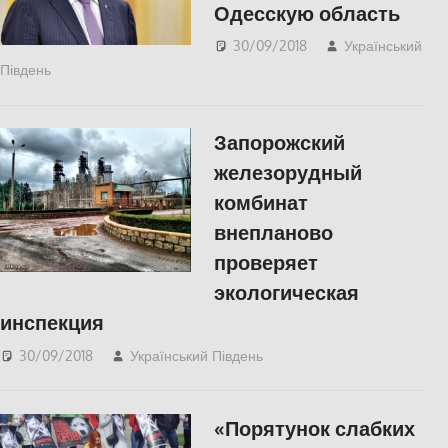
Одесскую область
30/09/2018
Український
Південь
Одесса
,
СУСПІЛЬСТВО
Запорожский
железорудный
комбинат
внепланово
проверяет
экологическая
инспекция
30/09/2018
Український Південь
СУСПІЛЬСТВО
«Порятунок слабких