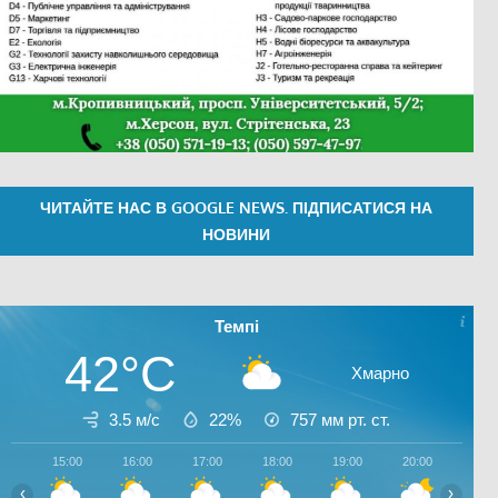
ЧИТАЙТЕ НАС В GOOGLE NEWS. ПІДПИСАТИСЯ НА
НОВИНИ
Темпі
42°C
Хмарно
3.5 м/с
22%
757
мм рт. ст.
15:00
16:00
17:00
18:00
19:00
20:00
21:0
‹
›