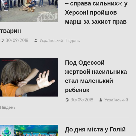
– справа сильних»: у
Херсоні пройшов
марш за захист прав
тварин
30/09/2018
Український Південь
СУСПІЛЬСТВО
,
Херсон
Под Одессой
жертвой насильника
стал маленький
ребенок
30/09/2018
Український
Південь
Одесса
,
СУСПІЛЬСТВО
До дня міста у Голій