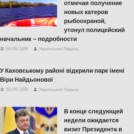
отмечая получение
новых катеров
рыбоохраной,
утонул полицейский
начальник – подробности
30/09/2018
Український Південь
Актуальні новини
,
СУСПІЛЬСТВО
У Каховському районі відкрили парк імені
Віри Найдьонової
30/09/2018
Український Південь
СУСПІЛЬСТВО
,
Херсон
В конце следующей
недели ожидается
визит Президента в