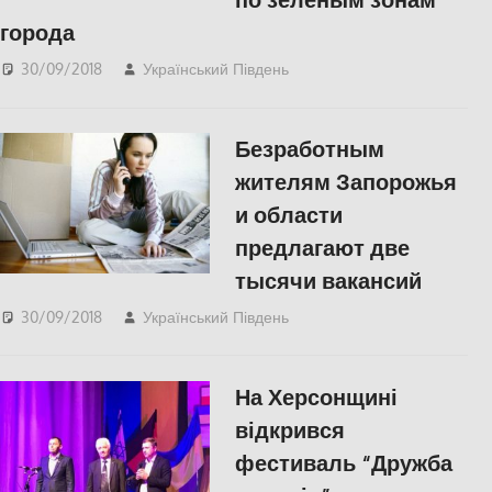
города
30/09/2018
Український Південь
Николаев
,
СУСПІЛЬСТВО
Безработным
жителям Запорожья
и области
предлагают две
тысячи вакансий
30/09/2018
Український Південь
СУСПІЛЬСТВО
На Херсонщині
відкрився
фестиваль “Дружба