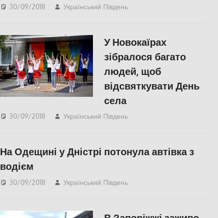
30/09/2018
Український Південь
СУСПІЛЬСТВО
,
Херсон
У Новокаїрах
зібралося багато
людей, щоб
відсвяткувати День
села
30/09/2018
Український Південь
СУСПІЛЬСТВО
,
Фото
,
Херсон
На Одещині у Дністрі потонула автівка з
водієм
30/09/2018
Український Південь
Одесса
,
СУСПІЛЬСТВО
В Запоріжжі заживо