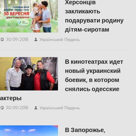
Херсонців
закликають
подарувати родину
дітям-сиротам
30/09/2018
Український Південь
СУСПІЛЬСТВО
,
Херсон
В кинотеатрах идет
новый украинский
боевик, в котором
снялись одесские
актеры
30/09/2018
Український Південь
КУЛЬТУРА
,
Одесса
,
СУСПІЛЬСТВО
В Запорожье,