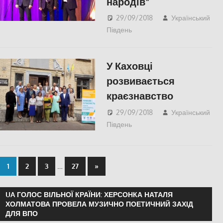
народів”
29/09/2018
Український
Південь
Пишуть у
Соцмережах
,
СУСПІЛЬСТВО
,
Херсон
У Каховці
розвивається
краєзнавство
29/09/2018
Український
Південь
СУСПІЛЬСТВО
,
Херсон
…
1
2
3
27
»
UA ГОЛОС ВІЛЬНОЇ КРАЇНИ: ХЕРСОНКА НАТАЛЯ
ХОЛМАТОВА ПРОВЕЛА МУЗИЧНО ПОЕТИЧНИЙ ЗАХІД
ДЛЯ ВПО