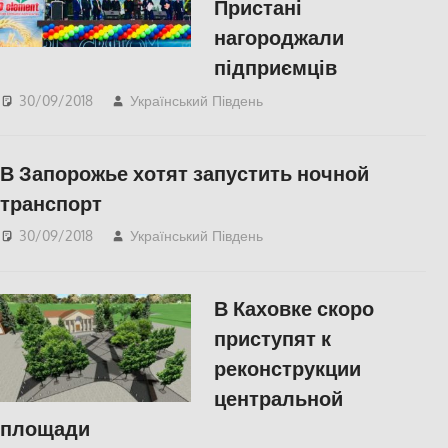
Пристані
нагороджали
підприємців
30/09/2018
Український Південь
СУСПІЛЬСТВО
,
Херсон
В Запорожье хотят запустить ночной
транспорт
30/09/2018
Український Південь
СУСПІЛЬСТВО
В Каховке скоро
приступят к
реконструкции
центральной
площади