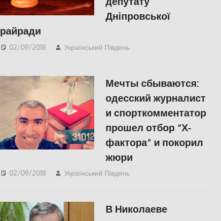
депутату
Дніпровської
райради
02/09/2018
Український Південь
СУСПІЛЬСТВО
,
Херсон
Мечты сбываются:
одесский журналист
и спорткомментатор
прошел отбор “Х-
фактора” и покорил
жюри
02/09/2018
Український Південь
Відео
,
Одесса
,
СУСПІЛЬСТВО
В Николаеве