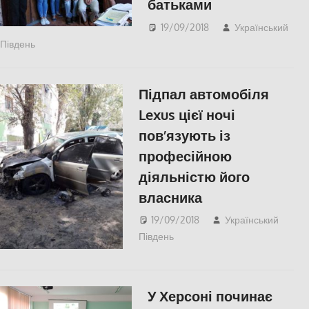
батьками
19/09/2018
Український
Південь
СУСПІЛЬСТВО
,
Херсон
Підпал автомобіля
Lexus цієї ночі
пов’язують із
професійною
діяльністю його
власника
19/09/2018
Український
Південь
Пишуть у Соцмережах
,
СУСПІЛЬСТВО
,
Херсон
У Херсоні починає