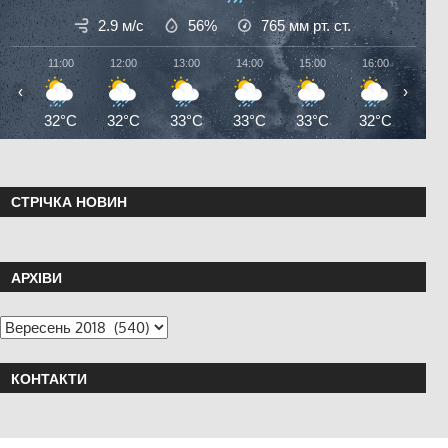
2.9 м/с
56%
765
мм рт. ст.
11:00
12:00
13:00
14:00
15:00
16:00
17:0
‹
›
32°C
32°C
33°C
33°C
33°C
32°C
32°
СТРІЧКА НОВИН
АРХІВИ
КОНТАКТИ