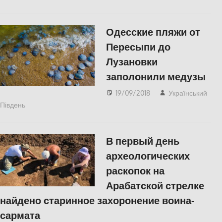
Одесские пляжи от
Пересыпи до
Лузановки
заполонили медузы
19/09/2018
Український
Південь
Одесса
,
СУСПІЛЬСТВО
,
Фото
В первый день
археологических
раскопок на
Арабатской стрелке
найдено старинное захоронение воина-
сармата