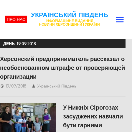
УКРАЇНСЬКИЙ ПІВДЕНЬ
ПРО НАС
ІНФОРМАЦІЙНЕ ВИДАННЯ
НОВИНИ ХЕРСОНЩИНИ І УКРАЇНИ
ДЕНЬ:
19.09.2018
Херсонский предприниматель рассказал о
необоснованном штрафе от проверяющей
организации
19/09/2018
Український Південь
СУСПІЛЬСТВО
,
Херсон
У Нижніх Сірогозах
засуджених навчали
бути гарними