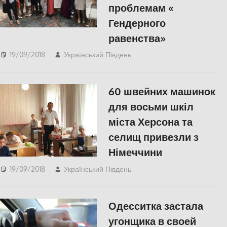
проблемам «
Гендерного
равенства»
19/09/2018
Український Південь
Одесса
,
СУСПІЛЬСТВО
,
Фото
60 швейних машинок
для восьми шкіл
міста Херсона та
селищ привезли з
Німеччини
19/09/2018
Український Південь
Актуальні новини
,
СУСПІЛЬСТВО
,
Херсон
Одесситка застала
угонщика в своей