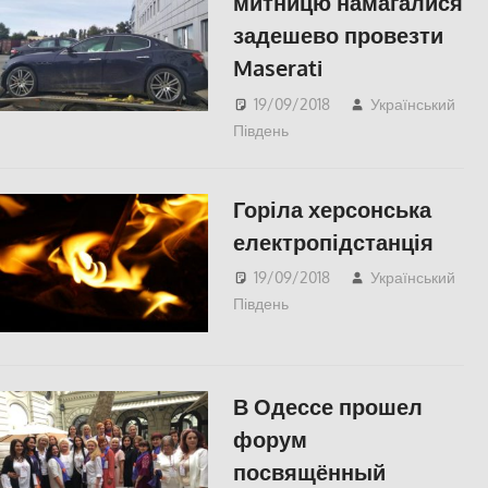
митницю намагалися
задешево провезти
Maserati
19/09/2018
Український
Південь
СУСПІЛЬСТВО
Горіла херсонська
електропідстанція
19/09/2018
Український
Південь
СУСПІЛЬСТВО
,
Херсон
В Одессе прошел
форум
посвящённый