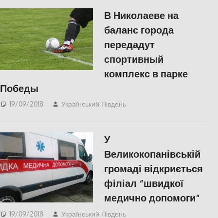
В Николаеве на
баланс города
передадут
спортивный
комплекс в парке
Победы
19/09/2018
Український Південь
КУЛЬТУРА
,
Николаев
,
СУСПІЛЬСТВО
У
Великокопанівській
громаді відкриється
філіал “швидкої
медично допомоги”
19/09/2018
Український Південь
СУСПІЛЬСТВО
,
Херсон