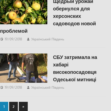
Щедрый урожай
обернулся для
херсонских
садоводов новой
проблемой
19/09/2018
Український Південь
СУСПІЛЬСТВО
,
Херсон
СБУ затримала на
хабарі
високопосадовця
Одеської митниці
19/09/2018
Український Південь
slider
,
Одесса
,
СУСПІЛЬСТВО
1
2
»