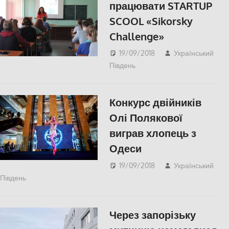
працювати STARTUP
SCOOL «Sikorsky
Challenge»
19/09/2018
Український
Південь
СУСПІЛЬСТВО
,
Херсон
Конкурс двійників
Олі Полякової
виграв хлопець з
Одеси
19/09/2018
Український
Південь
КУЛЬТУРА
,
Одесса
,
СУСПІЛЬСТВО
Через запорізьку