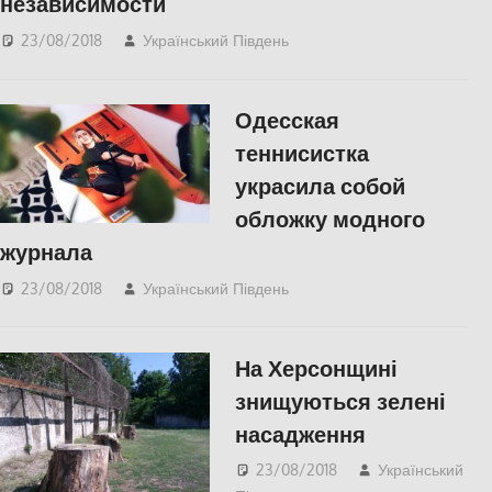
независимости
23/08/2018
Український Південь
СУСПІЛЬСТВО
Одесская
теннисистка
украсила собой
обложку модного
журнала
23/08/2018
Український Південь
КУЛЬТУРА
,
Одесса
,
СУСПІЛЬСТВО
На Херсонщині
знищуються зелені
насадження
23/08/2018
Український