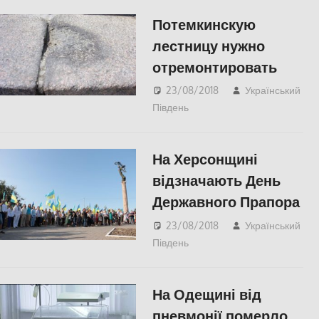
Потемкинскую
лестницу нужно
отремонтировать
23/08/2018
Український
Південь
Одесса
,
СУСПІЛЬСТВО
На Херсонщині
відзначають День
Державного Прапора
23/08/2018
Український
Південь
Актуальні новини
,
СУСПІЛЬСТВО
,
Херсон
На Одещині від
пневмонії померло