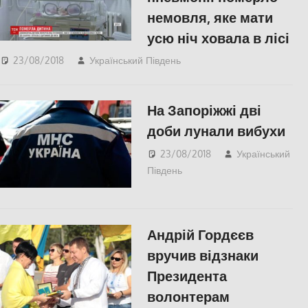
немовля, яке мати
усю ніч ховала в лісі
23/08/2018
Український Південь
Відео
,
Одесса
,
СУСПІЛЬСТВО
На Запоріжжі дві
доби лунали вибухи
23/08/2018
Український
Південь
СУСПІЛЬСТВО
Андрій Гордєєв
вручив відзнаки
Президента
волонтерам