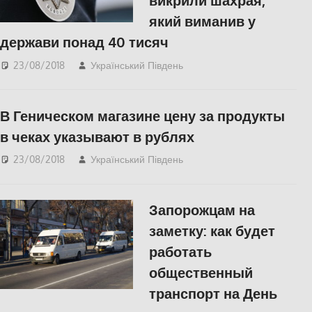
викрили шахрая,
який виманив у
держави понад 40 тисяч
23/08/2018
Український Південь
Одесса
,
СУСПІЛЬСТВО
В Геническом магазине цену за продукты
в чеках указывают в рублях
23/08/2018
Український Південь
СУСПІЛЬСТВО
,
Херсон
Запорожцам на
заметку: как будет
работать
общественный
транспорт на День