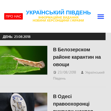
УКРАЇНСЬКИЙ ПІВДЕНЬ
ПРО НАС
ІНФОРМАЦІЙНЕ ВИДАННЯ
НОВИНИ ХЕРСОНЩИНИ І УКРАЇНИ
ДЕНЬ:
23.08.2018
В Белозерском
районе карантин на
овощи
23/08/2018
Український
Південь
СУСПІЛЬСТВО
,
Херсон
В Одесі
правоохоронці