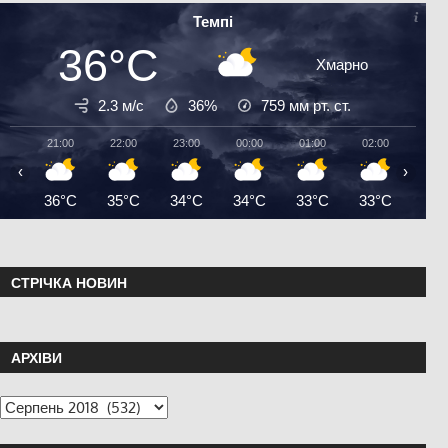
Темпі
36°C
Хмарно
2.3 м/с
36%
759
мм рт. ст.
21:00
22:00
23:00
00:00
01:00
02:00
03:0
‹
›
36°C
35°C
34°C
34°C
33°C
33°C
32°
СТРІЧКА НОВИН
АРХІВИ