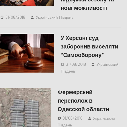
нові можливості
31/08/2018
Український Південь
СУСПІЛЬСТВО
У Херсоні суд
заборонив виселяти
“Самооборону”
31/08/2018
Український
Південь
СУСПІЛЬСТВО
,
Херсон
Фермерский
переполох в
Одесской области
31/08/2018
Український
Південь
Одесса
,
СУСПІЛЬСТВО