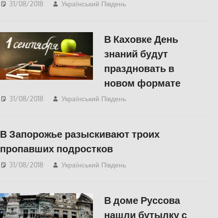
31/08/2018
Український Південь
Одесса
,
СУСПІЛЬСТВО
В Каховке День
знаний будут
праздновать в
новом формате
31/08/2018
Український Південь
СУСПІЛЬСТВО
,
Херсон
В Запорожье разыскивают троих
пропавших подростков
31/08/2018
Український Південь
СУСПІЛЬСТВО
В доме Руссова
нашли бутылку с