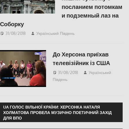
посланием потомкам
и подземный лаз на
Соборку
31/08/2018
Український Південь
КУЛЬТУРА
,
Одесса
,
СУСПІЛЬСТВО
До Херсона приїхав
телевізійник із США
31/08/2018
Український
Південь
Відео
,
СУСПІЛЬСТВО
,
Херсон
UA ГОЛОС ВІЛЬНОЇ КРАЇНИ: ХЕРСОНКА НАТАЛЯ
ХОЛМАТОВА ПРОВЕЛА МУЗИЧНО ПОЕТИЧНИЙ ЗАХІД
ДЛЯ ВПО