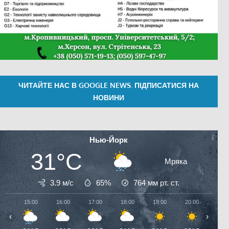
ЧИТАЙТЕ НАС В GOOGLE NEWS. ПІДПИСАТИСЯ НА
НОВИНИ
Нью-Йорк
31°C
Мряка
3.9 м/с
65%
764
мм рт. ст.
15:00
16:00
17:00
18:00
19:00
20:00
21:0
‹
›