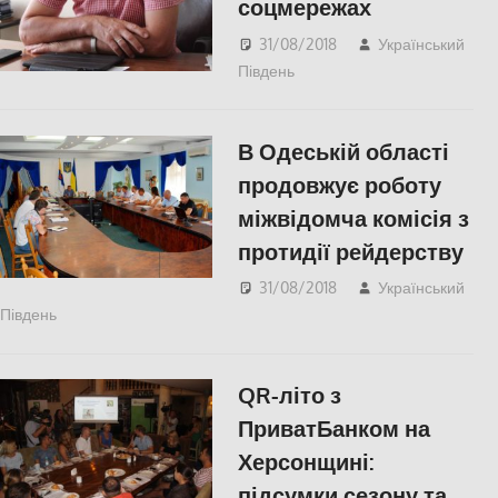
соцмережах
31/08/2018
Український
Південь
Актуальні новини
,
Пишуть у Соцмережах
,
Херсон
В Одеській області
продовжує роботу
міжвідомча комісія з
протидії рейдерству
31/08/2018
Український
Південь
Актуальні новини
,
Одесса
,
СУСПІЛЬСТВО
QR-літо з
ПриватБанком на
Херсонщині:
підсумки сезону та