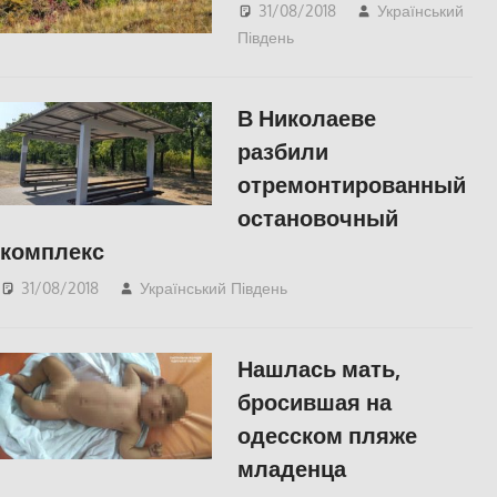
31/08/2018
Український
Південь
СУСПІЛЬСТВО
,
Херсон
В Николаеве
разбили
отремонтированный
остановочный
комплекс
31/08/2018
Український Південь
Николаев
,
СУСПІЛЬСТВО
Нашлась мать,
бросившая на
одесском пляже
младенца