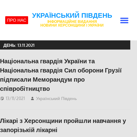
УКРАЇНСЬКИЙ ПІВДЕНЬ
ПРО НАС
ІНФОРМАЦІЙНЕ ВИДАННЯ
НОВИНИ ХЕРСОНЩИНИ І УКРАЇНИ
ДЕНЬ:
13.11.2021
Національна гвардія України та
Національна гвардія Сил оборони Грузії
підписали Меморандум про
співробітництво
13/11/2021
Український Південь
Актуальні новини
,
СУСПІЛЬСТВО
,
Фото
,
Херсон
,
Херсонська
Лікарі з Херсонщини пройшли навчання у
область
запорізькій лікарні