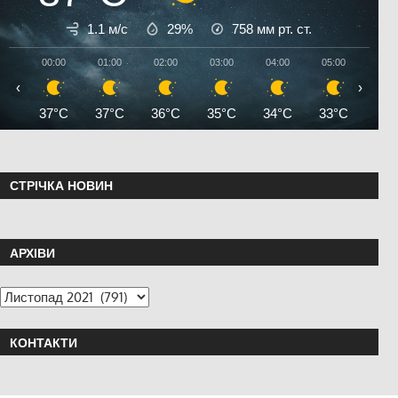
1.1 м/с
29%
758
мм рт. ст.
00:00
01:00
02:00
03:00
04:00
05:00
06:0
‹
›
37°C
37°C
36°C
35°C
34°C
33°C
33°
СТРІЧКА НОВИН
АРХІВИ
КОНТАКТИ