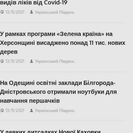
видів ліків від Covid-19
13/11/2021
Український Південь
Актуальні новини
,
Запорожье
,
СУСПІЛЬСТВО
,
Херсон
У рамках програми «Зелена країна» на
Херсонщині висаджено понад 11 тис. нових
дерев
13/11/2021
Український Південь
СУСПІЛЬСТВО
,
Херсон
На Одещині освітні заклади Білгорода-
Дністровського отримали ноутбуки для
навчання першачків
13/11/2021
Український Південь
Одесса
,
СУСПІЛЬСТВО
У деяких дитсадках Нової Каховки