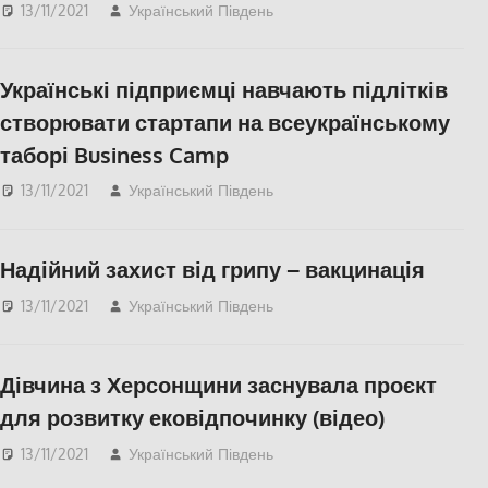
13/11/2021
Український Південь
СУСПІЛЬСТВО
,
Херсон
Українські підприємці навчають підлітків
створювати стартапи на всеукраїнському
таборі Business Camp
13/11/2021
Український Південь
Актуальні новини
,
Освіта
Херсонщини
,
СУСПІЛЬСТВО
,
Херсон
,
Надійний захист від грипу – вакцинація
Херсонська область
13/11/2021
Український Південь
Медицина Херсонщини
,
СУСПІЛЬСТВО
,
Херсон
,
Херсонська область
Дівчина з Херсонщини заснувала проєкт
для розвитку ековідпочинку (відео)
13/11/2021
Український Південь
Відео
,
СУСПІЛЬСТВО
,
Херсон