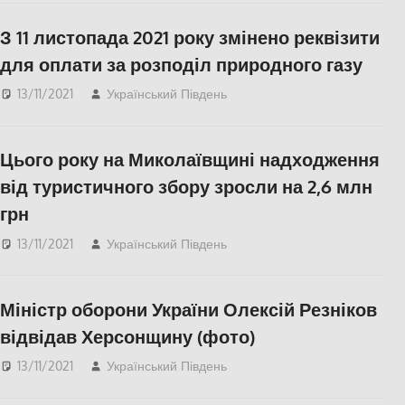
З 11 листопада 2021 року змінено реквізити
для оплати за розподіл природного газу
13/11/2021
Український Південь
СУСПІЛЬСТВО
,
Херсон
Цього року на Миколаївщині надходження
від туристичного збору зросли на 2,6 млн
грн
13/11/2021
Український Південь
Николаев
,
СУСПІЛЬСТВО
Міністр оборони України Олексій Резніков
відвідав Херсонщину (фото)
13/11/2021
Український Південь
slider
,
Актуальні новини
,
Пишуть у Соцмережах
,