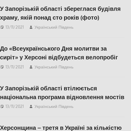
СУСПІЛЬСТВО
,
Фото
,
У Запорізькій області збереглася будівля
Херсон
храму, якій понад сто років (фото)
13/11/2021
Український Південь
Запорожье
,
СУСПІЛЬСТВО
До «Всеукраїнського Дня молитви за
сиріт» у Херсоні відбудеться велопробіг
13/11/2021
Український Південь
СУСПІЛЬСТВО
,
Херсон
У Запорізькій області втілюється
національна програма відновлення мостів
13/11/2021
Український Південь
Запорожье
,
СУСПІЛЬСТВО
Херсонщина – третя в Україні за кількістю