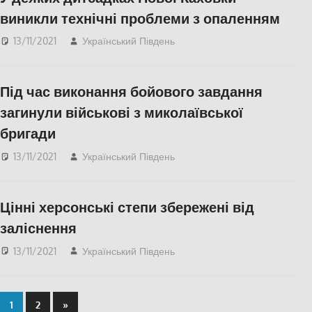
виникли технічні проблеми з опаленням
13/11/2021
Український Південь
Нова Каховка
,
СУСПІЛЬСТВО
,
Херсон
Під час виконання бойового завдання
загинули військові з миколаївської
бригади
13/11/2021
Український Південь
Без рубрики
Цінні херсонські степи збережені від
заліснення
13/11/2021
Український Південь
СУСПІЛЬСТВО
,
Херсон
1
2
»