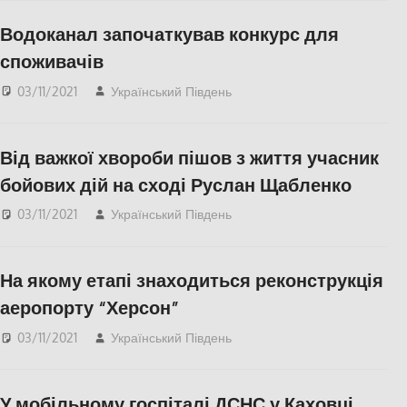
Херсонська область
Водоканал започаткував конкурс для
споживачів
03/11/2021
Український Південь
Актуальні новини
,
СУСПІЛЬСТВО
,
Херсон
,
Херсонська область
Від важкої хвороби пішов з життя учасник
бойових дій на сході Руслан Щабленко
03/11/2021
Український Південь
Актуальні новини
,
СУСПІЛЬСТВО
,
Херсон
,
Херсонська область
На якому етапі знаходиться реконструкція
аеропорту “Херсон”
03/11/2021
Український Південь
Актуальні новини
,
ЕКОНОМІКА
,
СУСПІЛЬСТВО
,
Херсон
,
У мобільному госпіталі ДСНС у Каховці
Херсонська область