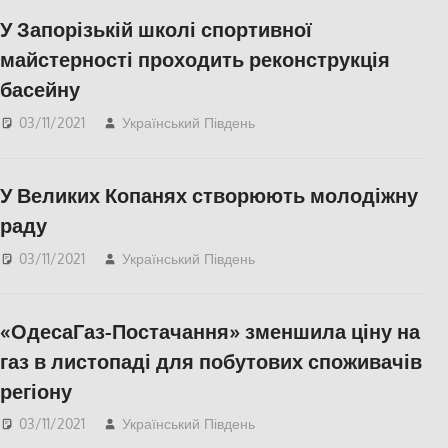
У Запорізькій школі спортивної
майстерності проходить реконструкція
басейну
03/11/2021
Український Південь
Запорожье
,
СУСПІЛЬСТВО
У Великих Копанях створюють молодіжну
раду
03/11/2021
Український Південь
СУСПІЛЬСТВО
,
Херсон
«ОдесаГаз-Постачання» зменшила ціну на
газ в листопаді для побутових споживачів
регіону
03/11/2021
Український Південь
Одесса
,
СУСПІЛЬСТВО