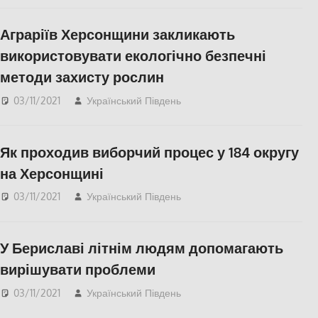
Аграріїв Херсонщини закликають
використовувати екологічно безпечні
методи захисту рослин
03/11/2021
Український Південь
СУСПІЛЬСТВО
,
Херсон
Як проходив виборчий процес у 184 округу
на Херсонщині
03/11/2021
Український Південь
Актуальні новини
,
Відео
,
ПОЛІТИКА
,
СУСПІЛЬСТВО
,
Херсон
,
У Бериславі літнім людям допомагають
Херсонська область
вирішувати проблеми
03/11/2021
Український Південь
Актуальні новини
,
СУСПІЛЬСТВО
,
Херсон
,