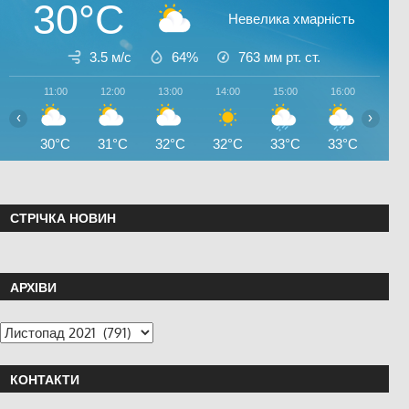
30°C
Невелика хмарність
3.5 м/с
64%
763
мм рт. ст.
11:00
12:00
13:00
14:00
15:00
16:00
17:0
‹
›
30°C
31°C
32°C
32°C
33°C
33°C
27°
СТРІЧКА НОВИН
АРХІВИ
КОНТАКТИ