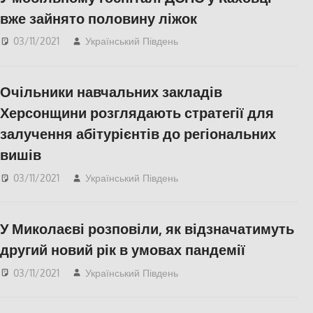
вже зайнято половину ліжок
03/11/2021
Український Південь
Актуальні новини
,
СУСПІЛЬСТВО
,
Херсон
,
Херсонська область
Очільники навчальних закладів
Херсонщини розглядають стратегії для
залучення абітурієнтів до регіональних
вишів
03/11/2021
Український Південь
Актуальні новини
,
СУСПІЛЬСТВО
,
Херсон
,
Херсонська область
У Миколаєві розповіли, як відзначатимуть
другий новий рік в умовах пандемії
03/11/2021
Український Південь
Актуальні новини
,
Николаев
,
СУСПІЛЬСТВО