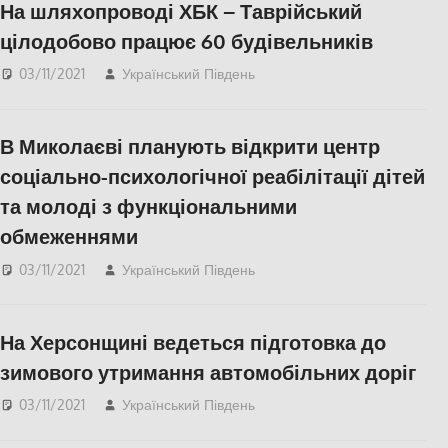
На шляхопроводі ХБК – Таврійський
цілодобово працює 60 будівельників
03/11/2021
Український Південь
Відео
,
СУСПІЛЬСТВО
,
Херсон
В Миколаєві планують відкрити центр
соціально-психологічної реабілітації дітей
та молоді з функціональними
обмеженнями
03/11/2021
Український Південь
Николаев
,
СУСПІЛЬСТВО
На Херсонщині ведеться підготовка до
зимового утримання автомобільних доріг
03/11/2021
Український Південь
СУСПІЛЬСТВО
,
Херсон