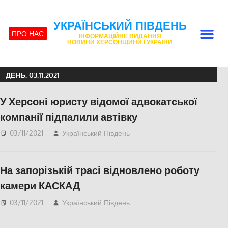
УКРАЇНСЬКИЙ ПІВДЕНЬ
ПРО НАС
ІНФОРМАЦІЙНЕ ВИДАННЯ
НОВИНИ ХЕРСОНЩИНИ І УКРАЇНИ
ДЕНЬ:
03.11.2021
У Херсоні юристу відомої адвокатської
компанії підпалили автівку
03/11/2021
Український Південь
Актуальні новини
,
Пишуть у Соцмережах
,
СУСПІЛЬСТВО
,
Херсон
На запорізькій трасі відновлено роботу
камери КАСКАД
03/11/2021
Український Південь
Запорожье
,
СУСПІЛЬСТВО