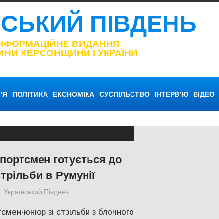
НСЬКИЙ ПІВДЕНЬ
ІНФОРМАЦІЙНЕ ВИДАННЯ
ИНИ ХЕРСОНЩИНИ І УКРАЇНИ
’Я
ПОЛІТИКА
ЕКОНОМІКА
СУСПІЛЬСТВО
ІНТЕРВ’Ю
ВІДЕО
портсмен готується до
стрільби в Румунії
Український Південь
Відео
,
КУЛЬТУРА
,
Одесса
смен-юніор зі стрільби з блочного