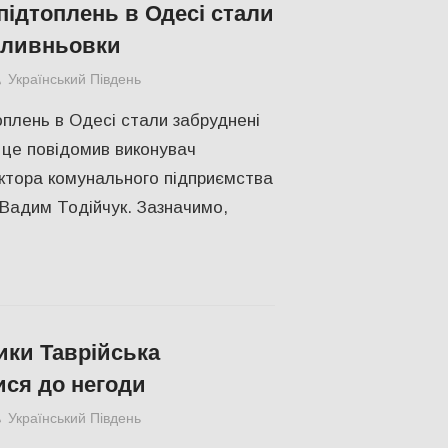
ідтоплень в Одесі стали
 ливньовки
Український Південь
Актуальні новини
,
Відео
,
Одесса
,
СУСПІЛ
плень в Одесі стали забруднені
 це повідомив виконувач
ектора комунального підприємства
” Вадим Тодійчук. Зазначимо,
ки Таврійська
ися до негоди
Український Південь
СУСПІЛЬСТВО
,
Херсон