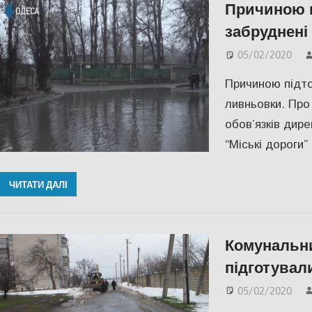
Причиною п
забруднені
05/02/2020
Причиною підто
ливньовки. Про
обов’язків дир
“Міські дороги
ЧИТАТИ ДАЛІ
Комунальни
підготувал
05/02/2020