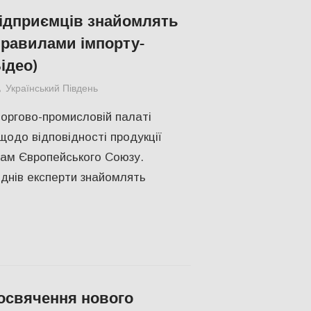
підприємців знайомлять
правилами імпорту-
ідео)
Український Південь
slider
,
Актуальні новини
,
Відео
,
ЕКОНОМІ
торгово-промисловій палаті
щодо відповідності продукції
вам Європейського Союзу.
днів експерти знайомлять
освячення нового