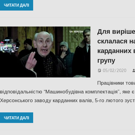
ЧИТАТИ ДАЛІ
Для виріше
склалася н
карданних 
групу
05/02/2020
Працівники то
відповідальністю “Машинобудівна комплектація”, яке
Херсонського заводу карданних валів, 5-го лютого зуст
ЧИТАТИ ДАЛІ