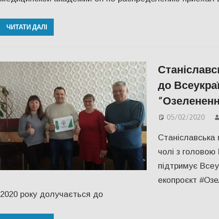
ЧИТАТИ ДАЛІ
Станіславс
до Всеукра
“Озелененн
05/02/2020
Станіславська 
чолі з голово
підтримує Всеу
екопроєкт #Озе
2020 року долучається до