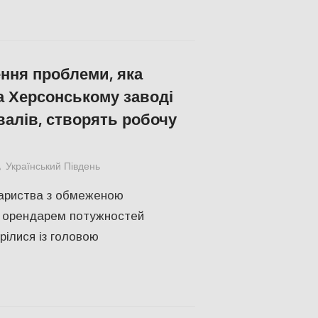
ння проблеми, яка
а Херсонському заводі
валів, створять робочу
Український Південь
Актуальні новини
,
Відео
,
СУСПІЛЬСТВО
,
вариства з обмеженою
 є орендарем потужностей
рілися із головою