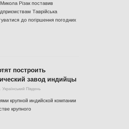
 Микола Різак поставив
ідприємствам Таврійська
туватися до погіршення погодних
отят построить
ический завод индийцы
Український Південь
ЕКОНОМІКА
,
Одесса
,
СУСПІЛЬСТВО
ями крупной индийской компании
стве крупного