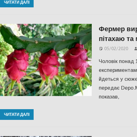
ЧИТАТИ ДАЛІ
Фермер вир
пітахаю та
05/02/2020
Чоловік понад 
експериментами
йдеться у сюже
передає Depo.М
показав,
ЧИТАТИ ДАЛІ