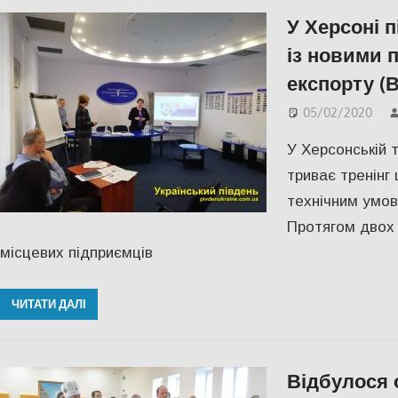
У Херсоні 
із новими 
експорту (В
05/02/2020
У Херсонській 
триває тренінг 
технічним умо
Протягом двох 
місцевих підприємців
ЧИТАТИ ДАЛІ
Відбулося 