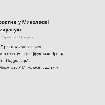
остив у Миколаєві
 маракую
Український Південь
Николаев
,
СУСПІЛЬСТВО
15 років захоплюється
 із екзотичними фруктами Про це
ті “Подробиць“,
иколаїв. У Миколаєві садівник