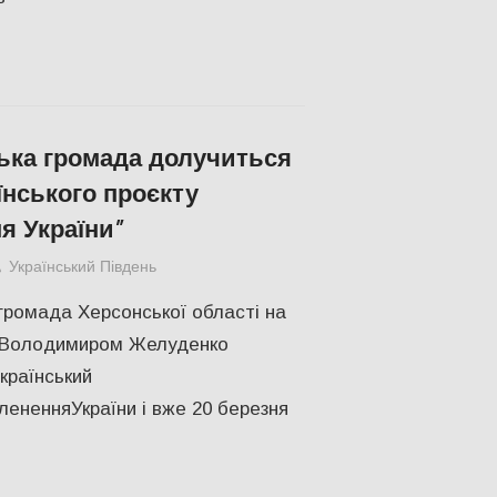
ька громада долучиться
їнського проєкту
я України”
Український Південь
СУСПІЛЬСТВО
,
Херсон
громада Херсонської області на
ю Володимиром Желуденко
країнський
лененняУкраїни і вже 20 березня