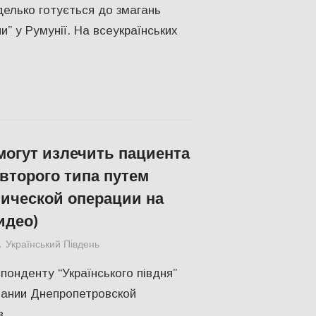
делько готується до змагань
и” у Румунії. На всеукраїнських
могут излечить пациента
 второго типа путем
ической операции на
идео)
Український Південь
slider
,
Актуальні новини
,
Відео
,
СУСПІЛЬ
понденту “Українського півдня”
чании Днепропетровской
в