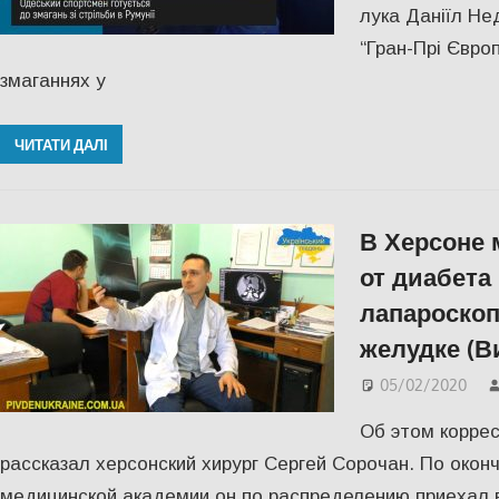
лука Даніїл Не
“Гран-Прі Європ
змаганнях у
ЧИТАТИ ДАЛІ
В Херсоне 
от диабета
лапароскоп
желудке (В
05/02/2020
Об этом коррес
рассказал херсонский хирург Сергей Сорочан. По окон
медицинской академии он по распределению приехал 