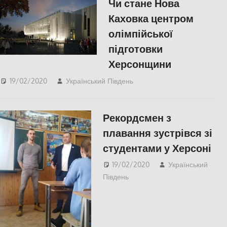
Чи стане Нова
Каховка центром
олімпійської
підготовки
Херсонщини
19/02/2020
Український Південь
Актуальні новини
,
КУЛЬТУРА
,
СУСПІЛЬСТВО
,
Херсон
Рекордсмен з
плавання зустрівся зі
студентами у Херсоні
19/02/2020
Український
Південь
КУЛЬТУРА
,
СУСПІЛЬСТВО
,
Херсон