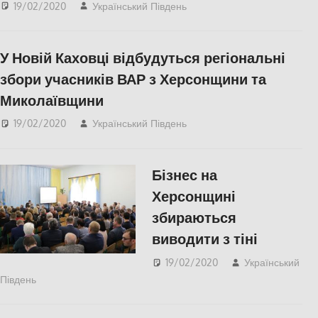
19/02/2020
Український Південь
КУЛЬТУРА
,
СУСПІЛЬСТВО
,
Херсон
У Новій Каховці відбудуться регіональні
збори учасників ВАР з Херсонщини та
Миколаївщини
19/02/2020
Український Південь
Николаев
,
СУСПІЛЬСТВО
,
Херсон
Бізнес на
Херсонщині
збираються
виводити з тіні
19/02/2020
Український
Південь
СУСПІЛЬСТВО
,
Херсон