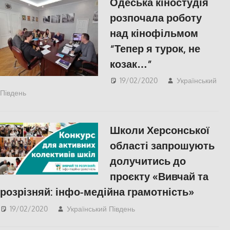
Одеська кіностудія
розпочала роботу
над кінофільмом
“Тепер я турок, не
козак…”
19/02/2020
Український
Південь
КУЛЬТУРА
,
Одесса
,
СУСПІЛЬСТВО
Школи Херсонської
області запрошують
долучитись до
проєкту «Вивчай та
розрізняй: інфо-медійна грамотність»
19/02/2020
Український Південь
СУСПІЛЬСТВО
,
Херсон