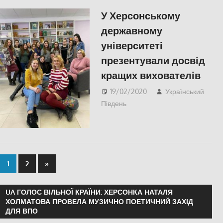
У Херсонському
державному
університеті
презентували досвід
кращих вихователів
19/02/2020
Український
Південь
Актуальні новини
,
СУСПІЛЬСТВО
,
Херсон
,
Херсонська область
1
2
»
UA ГОЛОС ВІЛЬНОЇ КРАЇНИ: ХЕРСОНКА НАТАЛЯ
ХОЛМАТОВА ПРОВЕЛА МУЗИЧНО ПОЕТИЧНИЙ ЗАХІД
ДЛЯ ВПО