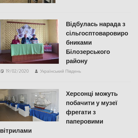
Відбулась нарада з
сільгосптоваровиро
бниками
Білозерського
району
19/02/2020
Український Південь
СУСПІЛЬСТВО
,
Херсон
Херсонці можуть
побачити у музеї
фрегати з
паперовими
вітрилами