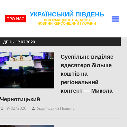
УКРАЇНСЬКИЙ ПІВДЕНЬ
ПРО НАС
ІНФОРМАЦІЙНЕ ВИДАННЯ
НОВИНИ ХЕРСОНЩИНИ І УКРАЇНИ
ДЕНЬ:
19.02.2020
Суспільне виділяє
вдесятеро більше
коштів на
регіональний
контент — Микола
Чернотицький
19/02/2020
Український Південь
Николаев
,
СУСПІЛЬСТВО