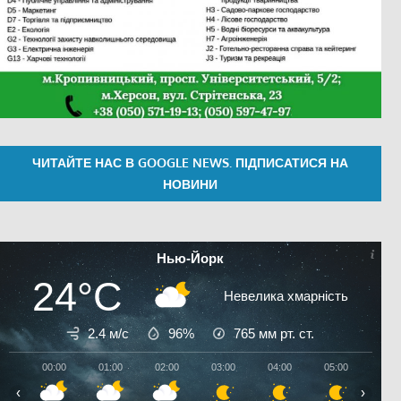
ЧИТАЙТЕ НАС В GOOGLE NEWS. ПІДПИСАТИСЯ НА
НОВИНИ
Нью-Йорк
24°C
Невелика хмарність
2.4 м/с
96%
765
мм рт. ст.
00:00
01:00
02:00
03:00
04:00
05:00
06:0
‹
›