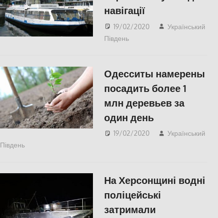
навігації
19/02/2020
Український
Південь
СУСПІЛЬСТВО
,
Херсон
Одесситы намерены
посадить более 1
млн деревьев за
один день
19/02/2020
Український
Південь
Одесса
,
СУСПІЛЬСТВО
На Херсонщині водні
поліцейські
затримали