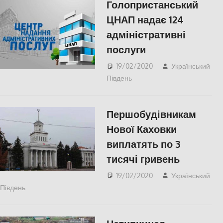
Голопристанський
ЦНАП надає 124
адміністративні
послуги
19/02/2020
Український
Південь
СУСПІЛЬСТВО
,
Херсон
Першобудівникам
Нової Каховки
виплатять по 3
тисячі гривень
19/02/2020
Український
Південь
СУСПІЛЬСТВО
,
Херсон