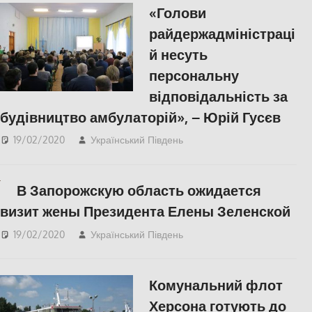
«Голови
райдержадміністраці
й несуть
персональну
відповідальність за
будівництво амбулаторій», – Юрій Гусєв
19/02/2020
Український Південь
СУСПІЛЬСТВО
,
Херсон
В Запорожскую область ожидается
визит жены Президента Елены Зеленской
19/02/2020
Український Південь
Запорожье
,
СУСПІЛЬСТВО
Комунальний флот
Херсона готують до