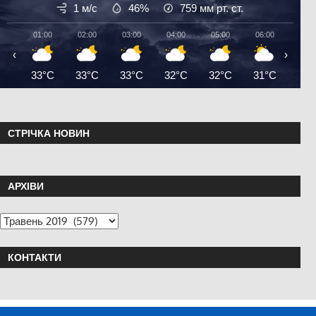
1 м/с
46%
759
мм рт. ст.
01:00
02:00
03:00
04:00
05:00
06:00
07:0
‹
›
33°C
33°C
33°C
32°C
32°C
31°C
32°
СТРІЧКА НОВИН
АРХІВИ
КОНТАКТИ