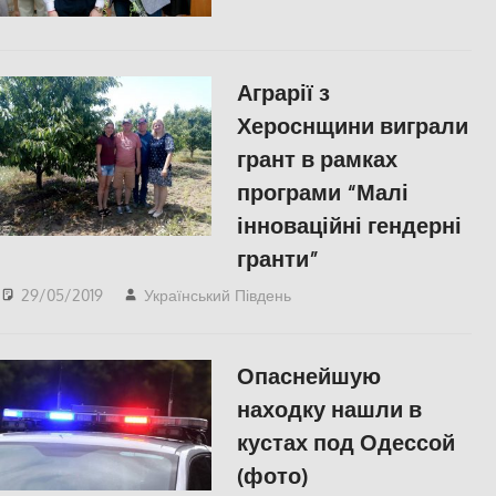
СУСПІЛЬСТВО
,
Херсон
Аграрії з
Хероснщини виграли
грант в рамках
програми “Малі
інноваційні гендерні
гранти”
29/05/2019
Український Південь
Пишуть у Соцмережах
,
СУСПІЛЬСТВО
,
Херсон
Опаснейшую
находку нашли в
кустах под Одессой
(фото)