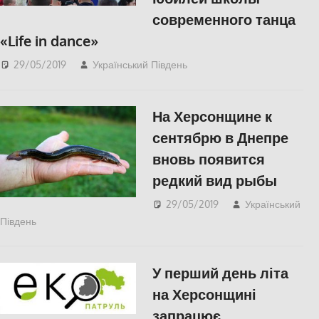
современного танца
«Life in dance»
29/05/2019
Український Південь
КУЛЬТУРА
,
СУСПІЛЬСТВО
,
Фото
,
Херсон
На Херсонщине к
сентябрю в Днепре
вновь появится
редкий вид рыбы
29/05/2019
Український
Південь
СУСПІЛЬСТВО
,
Херсон
У перший день літа
на Херсонщині
запрацює