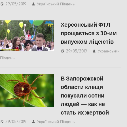
29/05/2019
Український Південь
Одесса
,
СУСПІЛЬСТВО
Херсонський ФТЛ
прощається з 30-им
випуском ліцеїстів
29/05/2019
Український
Південь
slider
,
Відео
,
СУСПІЛЬСТВО
,
Херсон
В Запорожской
области клещи
покусали сотни
людей — как не
стать их жертвой
29/05/2019
Український Південь
СУСПІЛЬСТВО