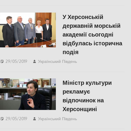
СУСПІЛЬСТВО
У Херсонській
державній морській
академії сьогодні
відбулась історична
подія
29/05/2019
Український Південь
СУСПІЛЬСТВО
,
Херсон
Міністр культури
рекламує
відпочинок на
Херсонщині
29/05/2019
Український Південь
КУЛЬТУРА
,
СУСПІЛЬСТВО
,
Херсон