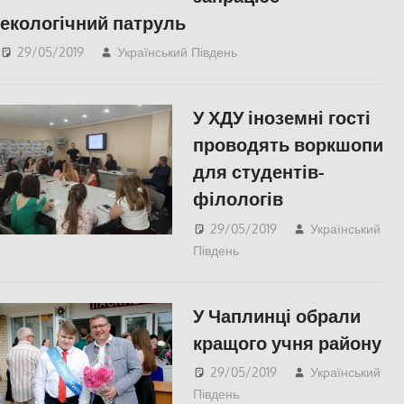
екологічний патруль
29/05/2019
Український Південь
СУСПІЛЬСТВО
,
Херсон
У ХДУ іноземні гості
проводять воркшопи
для студентів-
філологів
29/05/2019
Український
Південь
СУСПІЛЬСТВО
,
Херсон
У Чаплинці обрали
кращого учня району
29/05/2019
Український
Південь
Актуальні новини
,