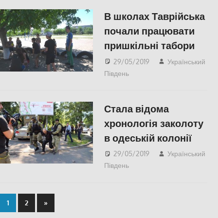
В школах Таврійська
почали працювати
пришкільні табори
29/05/2019
Український
Південь
СУСПІЛЬСТВО
,
Херсон
Стала відома
хронологія заколоту
в одеській колонії
29/05/2019
Український
Південь
Актуальні новини
,
Одесса
,
СУСПІЛЬСТВО
1
2
»