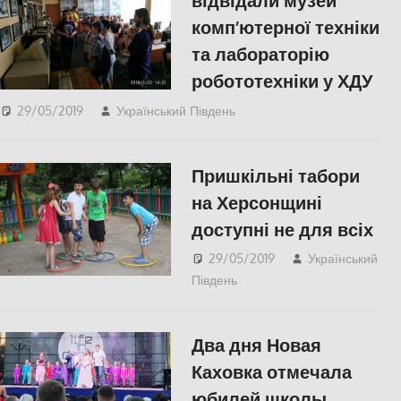
відвідали музей
комп’ютерної техніки
та лабораторію
робототехніки у ХДУ
29/05/2019
Український Південь
СУСПІЛЬСТВО
,
Херсон
Пришкільні табори
на Херсонщині
доступні не для всіх
29/05/2019
Український
Південь
СУСПІЛЬСТВО
,
Херсон
Два дня Новая
Каховка отмечала
юбилей школы