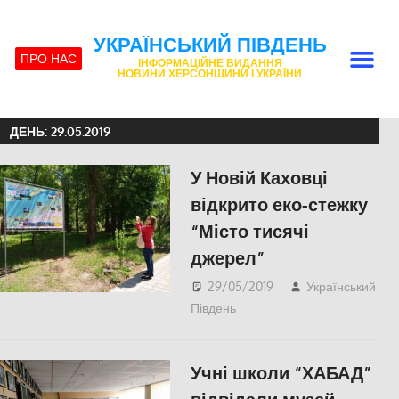
УКРАЇНСЬКИЙ ПІВДЕНЬ
ПРО НАС
ІНФОРМАЦІЙНЕ ВИДАННЯ
НОВИНИ ХЕРСОНЩИНИ І УКРАЇНИ
ДЕНЬ:
29.05.2019
У Новій Каховці
відкрито еко-стежку
“Місто тисячі
джерел”
29/05/2019
Український
Південь
СУСПІЛЬСТВО
,
Херсон
Учні школи “ХАБАД”