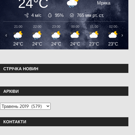
24°C
Мряка
4 м/с
95%
765
мм рт. ст.
21:00
22:00
23:00
00:00
01:00
02:00
03:0
‹
›
24°C
24°C
24°C
24°C
23°C
23°C
23°
СТРІЧКА НОВИН
АРХІВИ
КОНТАКТИ