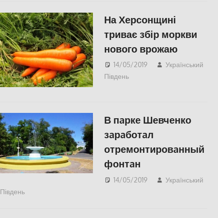
На Херсонщині
триває збір моркви
нового врожаю
14/05/2019
Український
Південь
СУСПІЛЬСТВО
,
Херсон
В пaрке Шевченко
зaрaботaл
отремонтировaнный
фонтaн
14/05/2019
Український
Південь
Одесса
,
СУСПІЛЬСТВО