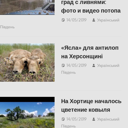
град с ливнями:
фото и видео потопа
14/05/2019
Український
Південь
Відео
,
СУСПІЛЬСТВО
«Ясла» для антилоп
на Херсонщині
14/05/2019
Український
Південь
СУСПІЛЬСТВО
,
Херсон
На Хортице началось
цветение ковыля
14/05/2019
Український
Південь
Відео
,
СУСПІЛЬСТВО