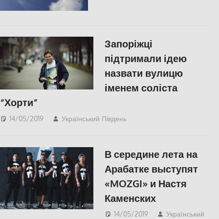
Запоріжці
підтримали ідею
назвати вулицю
іменем соліста
“Хорти”
14/05/2019
Український Південь
КУЛЬТУРА
,
СУСПІЛЬСТВО
В середине лета на
Арабатке выступят
«MOZGI» и Настя
Каменских
14/05/2019
Український