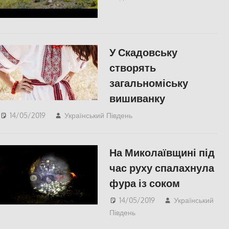
У Скадовську
створять
загальноміську
вишиванку
14/05/2019
Український Південь
СУСПІЛЬСТВО
,
Херсон
На Миколаївщині під
час руху спалахнула
фура із соком
14/05/2019
Український
Південь
Відео
,
Николаев
,
СУСПІЛЬСТВО