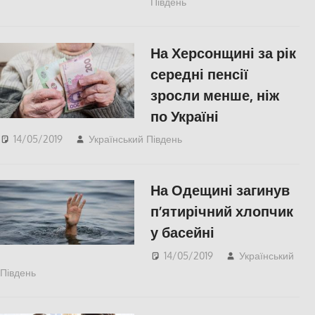
Південь
СУСПІЛЬСТВО
,
Херсон
На Херсонщині за рік
середні пенсії
зросли менше, ніж
по Україні
14/05/2019
Український Південь
ЕКОНОМІКА
,
СУСПІЛЬСТВО
,
Херсон
На Одещині загинув
п’ятирічний хлопчик
у басейні
14/05/2019
Український
Південь
Меморіал пам'яті
,
Одесса
,
СУСПІЛЬСТВО