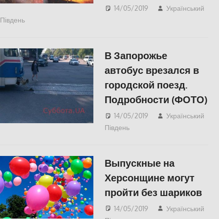
14/05/2019
Український
Південь
СУСПІЛЬСТВО
,
Херсон
В Запорожье
автобус врезался в
городской поезд.
Подробности (ФОТО)
14/05/2019
Український
Південь
СУСПІЛЬСТВО
Выпускные на
Херсонщине могут
пройти без шариков
14/05/2019
Український