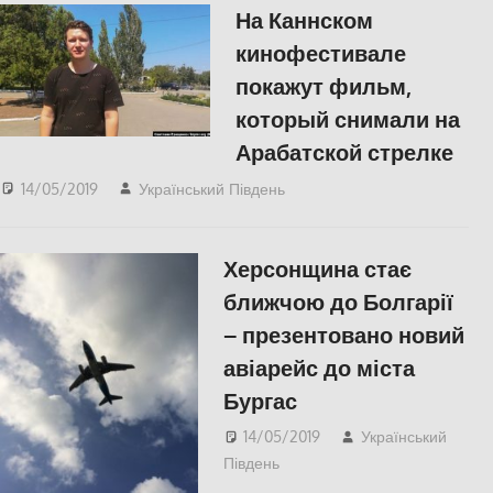
На Каннском
кинофестивале
покажут фильм,
который снимали на
Арабатской стрелке
14/05/2019
Український Південь
КУЛЬТУРА
,
СУСПІЛЬСТВО
,
Херсон
Херсонщина стає
ближчою до Болгарії
– презентовано новий
авіарейс до міста
Бургас
14/05/2019
Український
Південь
СУСПІЛЬСТВО
,
Херсон