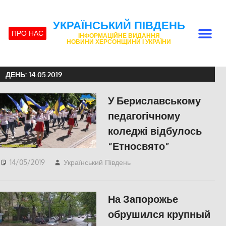
УКРАЇНСЬКИЙ ПІВДЕНЬ
ПРО НАС
ІНФОРМАЦІЙНЕ ВИДАННЯ
НОВИНИ ХЕРСОНЩИНИ І УКРАЇНИ
ДЕНЬ:
14.05.2019
У Бериславському
педагогічному
коледжі відбулось
“Етносвято”
14/05/2019
Український Південь
Відео
,
КУЛЬТУРА
,
СУСПІЛЬСТВО
,
Херсон
На Запорожье
обрушился крупный