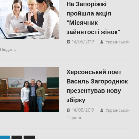
На Запоріжжі
пройшла акція
“Місячник
зайнятості жінок”
14/05/2019
Український
Південь
СУСПІЛЬСТВО
Херсонський поет
Василь Загороднюк
презентував нову
збірку
14/05/2019
Український
Південь
КУЛЬТУРА
,
СУСПІЛЬСТВО
,
Херсон