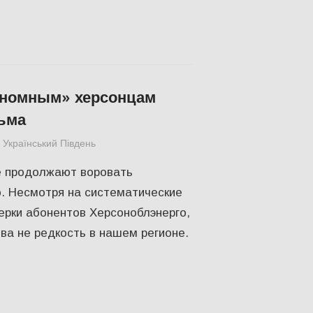
ономным» херсонцам
ьма
Український Південь
СУСПІЛЬСТВО
,
Херсон
 продолжают воровать
ю. Несмотря на систематические
ерки абонентов Херсоноблэнерго,
ва не редкость в нашем регионе.