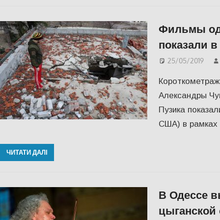
Фильмы од
показали 
25/05/2019
Короткометраж
Александры Чуп
Пузика показал
США) в рамках U
ЧИТАТИ ДАЛІ
В Одессе в
цыганской 