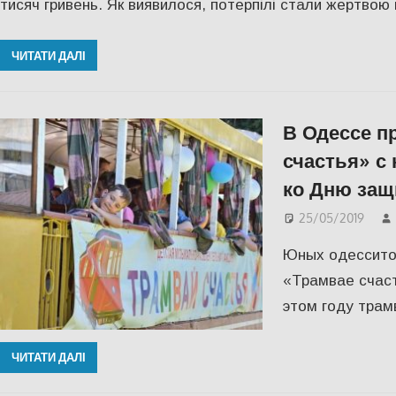
тисяч гривень. Як виявилося, потерпілі стали жертвою
ЧИТАТИ ДАЛІ
В Одессе п
счастья» с
ко Дню защ
25/05/2019
Юных одессито
«Трамвае счаст
этом году трам
ЧИТАТИ ДАЛІ