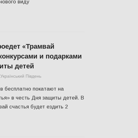
 нового виду
роедет «Трамвай
 конкурсами и подарками
иты детей
Український Південь
Одесса
,
СУСПІЛЬСТВО
в бесплатно покатают на
ья» в честь Дня защиты детей. В
вай счастья будет ездить 2