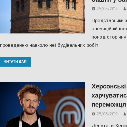
25/05/2019
Представники з
апеляційній інс
понад сторічну
проведенню навколо неї будівельних робіт
ЧИТАТИ ДАЛІ
Херсонські
харчуватис
переможця
25/05/2019
Депутати Херсо