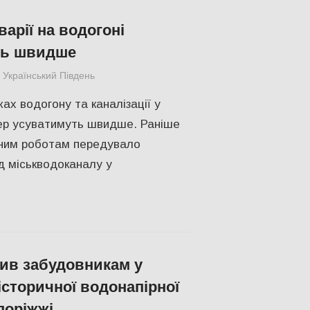
варії на водогоні
ть швидше
Український Південь
СУСПІЛЬСТВО
,
Херсон
ах водогону та каналізації у
ер усуватимуть швидше. Раніше
ним роботам передувало
д міськводоканалу у
ив забудовникам у
історичної водонапірної
поріжжі