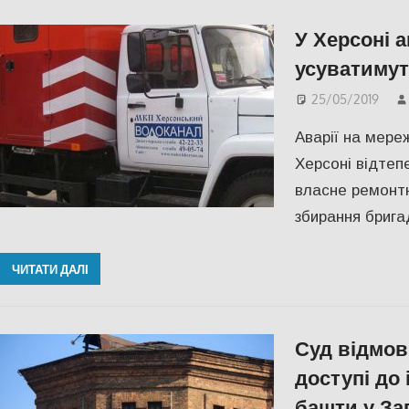
У Херсоні а
усуватиму
25/05/2019
Аварії на мереж
Херсоні відтеп
власне ремонт
збирання брига
ЧИТАТИ ДАЛІ
Суд відмов
доступі до 
башти у За