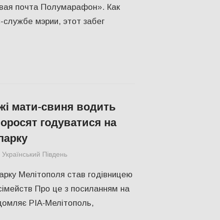
вая почта Полумарафон». Как
-службе мэрии, этот забег
жі мати-свиня водить
поросят годуватися на
парку
Український Південь
СУСПІЛЬСТВО
парку Мелітополя став годівницею
сімейств Про це з посиланням на
домляє РІА-Мелітополь,