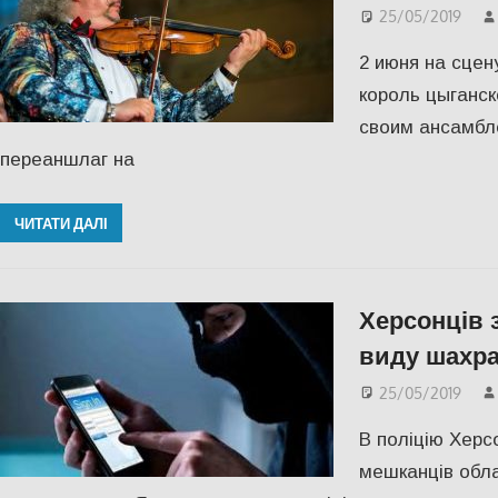
25/05/2019
2 июня на сце
король цыганск
своим ансамбл
переаншлаг на
ЧИТАТИ ДАЛІ
Херсонців 
виду шахр
25/05/2019
В поліцію Херс
мешканців обла