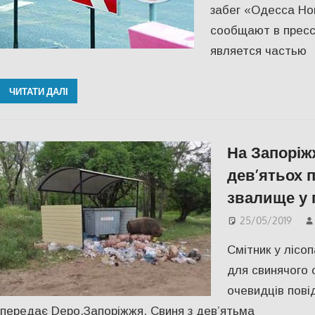
забег «Одесса Но
сообщают в пресс
является частью
ЧИТАТИ ДАЛІ
На Запоріж
дев’ятьох 
звалище у 
25/05/2019
Смітник у лісо
для свинячого 
очевидців пові
передає Depo.Запоріжжя. Свиня з дев’ятьма