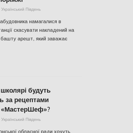
Український Південь
СУСПІЛЬСТВО
абудовника намагалися в
танції скасувати накладений на
 башту арешт, який заважає
 школярі будуть
ь за рецептами
 «МастерШеф»?
Український Південь
СУСПІЛЬСТВО
,
Херсон
нської обласної ради хочуть