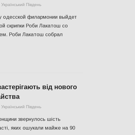
Український Південь
Одесса
,
СУСПІЛЬСТВО
ну одесской филармонии выйдет
ой скрипки Роби Лакатош со
ем. Роби Лакатош собрал
застерігають від нового
айства
Український Південь
СУСПІЛЬСТВО
,
Херсон
онщини звернулось шість
сті, яких ошукали майже на 90