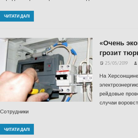
ЧИТАТИ ДАЛІ
«Очень эк
грозит тюр
25/05/2019
На Херсонщине
электроэнерги
рейдовые пров
случаи воровст
Сотрудники
ЧИТАТИ ДАЛІ