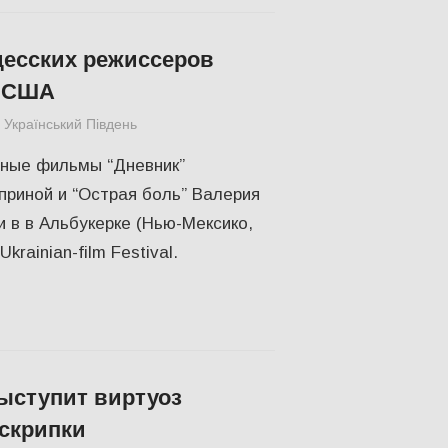
есских режиссеров
в США
Український Південь
Актуальні новини
,
КУЛЬТУРА
,
Одесса
,
СУ
ные фильмы “Дневник”
риной и “Острая боль” Валерия
и в в Альбукерке (Нью-Мексико,
krainian-film Festival.
ыступит виртуоз
скрипки