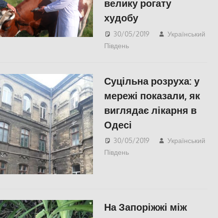
велику рогату
худобу
30/05/2019
Український
Південь
СУСПІЛЬСТВО
,
Херсон
Суцільна розруха: у
мережі показали, як
виглядає лікарня в
Одесі
30/05/2019
Український
Південь
Одесса
,
Пишуть у
Соцмережах
,
СУСПІЛЬСТВО
На Запоріжжі між