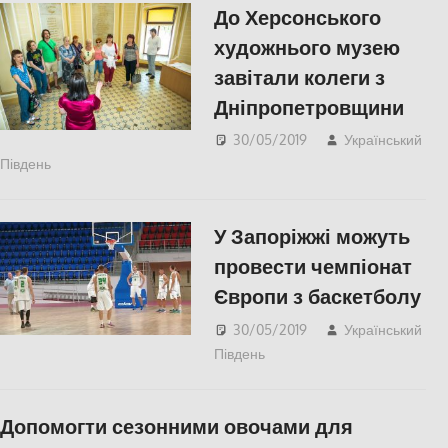
До Херсонського
художнього музею
завітали колеги з
Дніпропетровщини
30/05/2019
Український
Південь
КУЛЬТУРА
,
СУСПІЛЬСТВО
,
Фото
,
Херсон
У Запоріжжі можуть
провести чемпіонат
Європи з баскетболу
30/05/2019
Український
Південь
КУЛЬТУРА
,
СУСПІЛЬСТВО
Допомогти сезонними овочами для