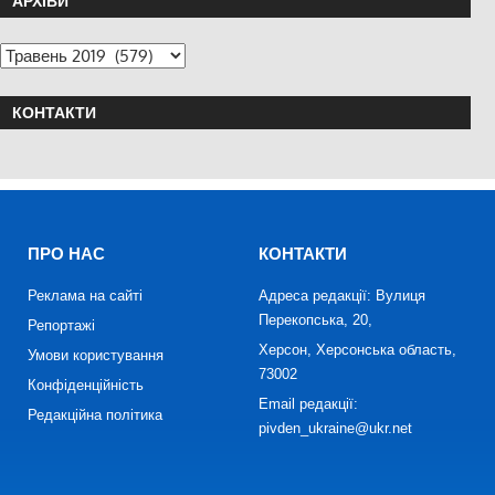
АРХІВИ
КОНТАКТИ
ПРО НАС
КОНТАКТИ
Реклама на сайті
Адреса редакції: Вулиця
Перекопська, 20,
Репортажі
Херсон, Херсонська область,
Умови користування
73002
Конфіденційність
Email редакції:
Редакційна політика
pivden_ukraine@ukr.net