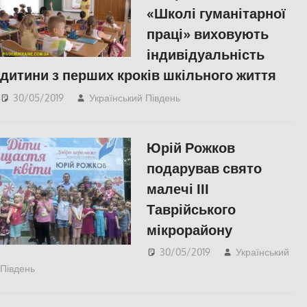
«Школі гуманітарної
праці» виховують
індивідуальність
дитини з перших кроків шкільного життя
30/05/2019
Український Південь
Відео
,
СУСПІЛЬСТВО
,
Херсон
Юрій Рожков
подарував свято
малечі ІІІ
Таврійського
мікрорайону
30/05/2019
Український
Південь
СУСПІЛЬСТВО
,
Фото
,
Херсон