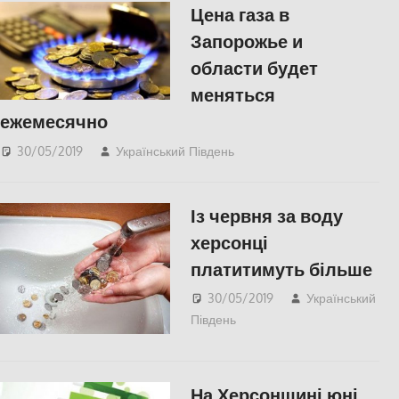
Цена газа в
Запорожье и
области будет
меняться
ежемесячно
30/05/2019
Український Південь
СУСПІЛЬСТВО
Із червня за воду
херсонці
платитимуть більше
30/05/2019
Український
Південь
Актуальні новини
,
СУСПІЛЬСТВО
,
Херсон
На Херсонщині юні