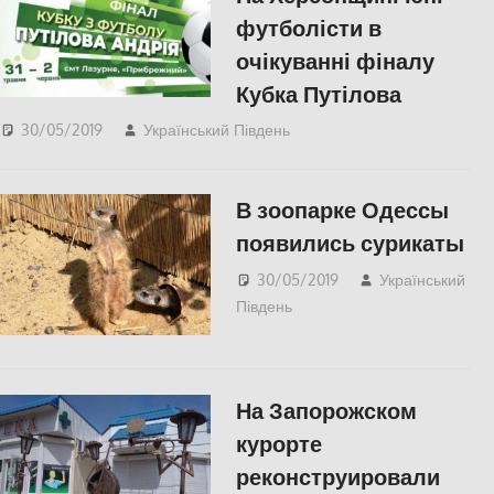
футболісти в
очікуванні фіналу
Кубка Путілова
30/05/2019
Український Південь
slider
,
КУЛЬТУРА
,
СУСПІЛЬСТВО
,
Херсон
В зоопарке Одессы
появились сурикаты
30/05/2019
Український
Південь
Одесса
,
СУСПІЛЬСТВО
На Запорожском
курорте
реконструировали