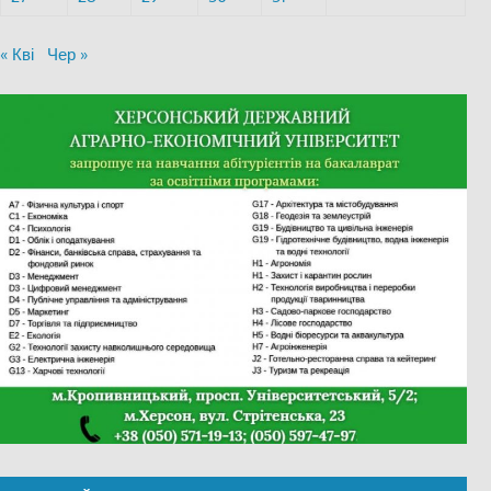
« Кві
Чер »