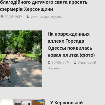
благодійного дитячого свята просять
фермерів Херсонщини
30/05/2019
Український Південь
Актуальні новини
,
СУСПІЛЬСТВО
,
Херсон
На поврежденных
аллеях Горсада
Одессы появилась
новая плитка (фото)
30/05/2019
Український
Південь
Одесса
,
СУСПІЛЬСТВО
,
Фото
У Херсонській