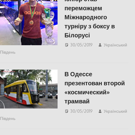
переможцем
Міжнародного
турніру з боксу в
Білорусі
30/05/2019
Український
Південь
КУЛЬТУРА
,
Херсон
В Одессе
презентован второй
«космический»
трамвай
30/05/2019
Український
Південь
Одесса
,
СУСПІЛЬСТВО