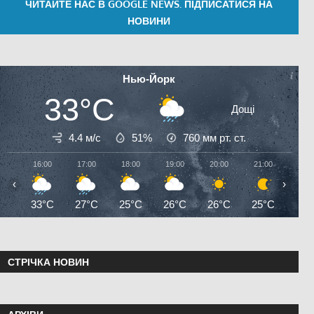
ЧИТАЙТЕ НАС В GOOGLE NEWS. ПІДПИСАТИСЯ НА
НОВИНИ
Нью-Йорк
33°C
Дощі
4.4 м/с
51%
760
мм рт. ст.
16:00
17:00
18:00
19:00
20:00
21:00
22:0
‹
›
33°C
27°C
25°C
26°C
26°C
25°C
25°
СТРІЧКА НОВИН