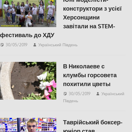
конструктори з усієї
Херсонщини
завітали на STEM-
фестиваль до ХДУ
30/05/2019
Український Південь
slider
,
Відео
,
СУСПІЛЬСТВО
,
Херсон
В Николаеве с
клумбы горсовета
похитили цветы
30/05/2019
Український
Південь
Николаев
,
СУСПІЛЬСТВО
Таврійський боксер-
юніор став