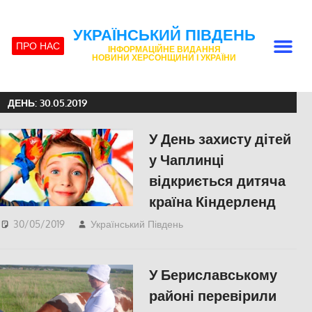
УКРАЇНСЬКИЙ ПІВДЕНЬ
ПРО НАС
ІНФОРМАЦІЙНЕ ВИДАННЯ
НОВИНИ ХЕРСОНЩИНИ І УКРАЇНИ
ДЕНЬ:
30.05.2019
У День захисту дітей
у Чаплинці
відкриється дитяча
країна Кіндерленд
30/05/2019
Український Південь
СУСПІЛЬСТВО
,
Херсон
У Бериславському
районі перевірили