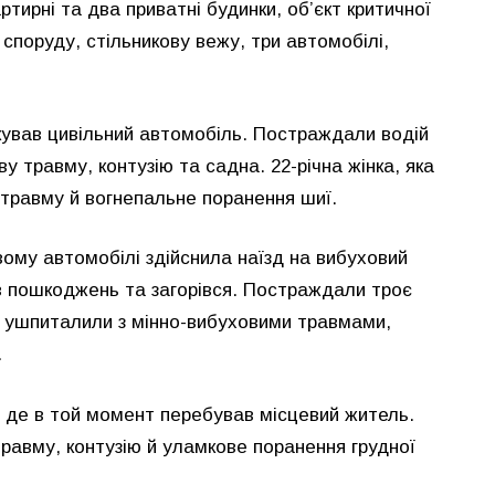
тирні та два приватні будинки, об’єкт критичної
споруду, стільникову вежу, три автомобілі,
акував цивільний автомобіль. Постраждали водій
ву травму, контузію та садна. 22-річна жінка, яка
 травму й вогнепальне поранення шиї.
вому автомобілі здійснила наїзд на вибуховий
ав пошкоджень та загорівся. Постраждали троє
ів ушпиталили з мінно-вибуховими травмами,
.
, де в той момент перебував місцевий житель.
травму, контузію й уламкове поранення грудної