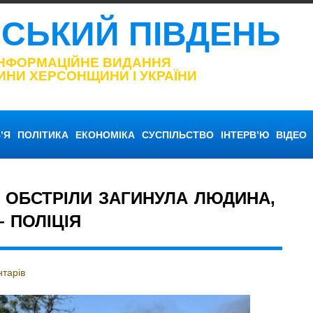
НСЬКИЙ ПІВДЕНЬ
ІНФОРМАЦІЙНЕ ВИДАННЯ
ИНИ ХЕРСОНЩИНИ І УКРАЇНИ
’Я
ПОЛІТИКА
ЕКОНОМІКА
СУСПІЛЬСТВО
ІНТЕРВ’Ю
ВІДЕО
І ОБСТРІЛИ ЗАГИНУЛА ЛЮДИНА,
 ПОЛІЦІЯ
тарів