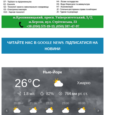
ЧИТАЙТЕ НАС В GOOGLE NEWS. ПІДПИСАТИСЯ НА
НОВИНИ
Нью-Йорк
26°C
Хмарно
1.8 м/с
82%
764
мм рт. ст.
20:00
21:00
22:00
23:00
00:00
01:00
02:
‹
›