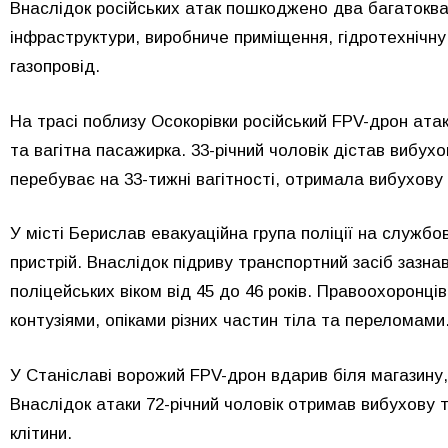
Внаслідок російських атак пошкоджено два багатоквар
інфраструктури, виробниче приміщення, гідротехнічну 
газопровід.
На трасі поблизу Осокорівки російський FPV-дрон ат
та вагітна пасажирка. 33-річний чоловік дістав вибухо
перебуває на 33-тижні вагітності, отримала вибухову
У місті Берислав евакуаційна група поліції на службо
пристрій. Внаслідок підриву транспортний засіб зазн
поліцейських віком від 45 до 46 років. Правоохоронц
контузіями, опіками різних частин тіла та переломами
У Станіславі ворожий FPV-дрон вдарив біля магазину
Внаслідок атаки 72-річний чоловік отримав вибухову 
клітини.