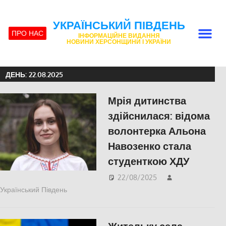
УКРАЇНСЬКИЙ ПІВДЕНЬ
ПРО НАС
ІНФОРМАЦІЙНЕ ВИДАННЯ
НОВИНИ ХЕРСОНЩИНИ І УКРАЇНИ
ДЕНЬ:
22.08.2025
Мрія дитинства
здійснилася: відома
волонтерка Альона
Навозенко стала
студенткою ХДУ
22/08/2025
Український Південь
ПОЛІТИКА
,
ПОПУЛЯРНЕ
,
Російсько-
українська війна
,
Херсон