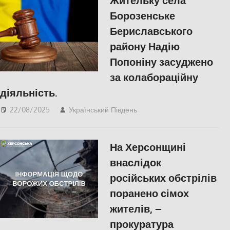
Жительку села
Борозенське
Бериславського
району Надію
Попоніну засуджено
за колабораційну
діяльність.
22/08/2025
Український Південь
ПОЛІТИКА
,
ПОПУЛЯРНЕ
,
Російсько-
українська війна
,
Херсон
На Херсонщині
внаслідок
російських обстрілів
поранено сімох
жителів, –
прокуратура