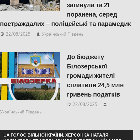
загинула та 21
поранена, серед
постраждалих – поліцейські та парамедик
22/08/2025
Український Південь
ПОЛІТИКА
,
ПОПУЛЯРНЕ
,
Російсько-
українська війна
,
Херсон
До бюджету
Білозерської
громади жителі
сплатили 24,5 млн
гривень податків
22/08/2025
Український Південь
ПОПУЛЯРНЕ
,
Російсько-українська війна
,
Херсон
UA ГОЛОС ВІЛЬНОЇ КРАЇНИ: ХЕРСОНКА НАТАЛЯ