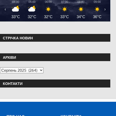
04:00
05:00
06:00
07:00
08:00
09:00
10:0
‹
›
33°C
32°C
32°C
33°C
34°C
36°C
38°
СТРІЧКА НОВИН
АРХІВИ
КОНТАКТИ