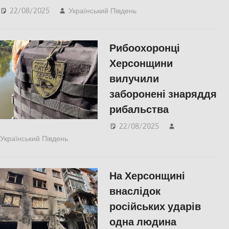
22/08/2025
Український Південь
ПОПУЛЯРНЕ
,
Російсько-українська
війна
,
Херсон
Рибоохоронці
Херсонщини
вилучили
заборонені знаряддя
рибальства
22/08/2025
Український Південь
ПОПУЛЯРНЕ
,
Херсон
На Херсонщині
внаслідок
російських ударів
одна людина