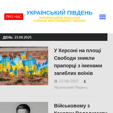
УКРАЇНСЬКИЙ ПІВДЕНЬ
ПРО НАС
ІНФОРМАЦІЙНЕ ВИДАННЯ
НОВИНИ ХЕРСОНЩИНИ І УКРАЇНИ
ДЕНЬ:
23.08.2025
У Херсоні на площі
Свободи зникли
прапорці з іменами
загиблих воїнів
23/08/2025
Український Південь
Меморіал
пам'яті
,
ПОЛІТИКА
,
Військовому з
ПОПУЛЯРНЕ
Російсько-