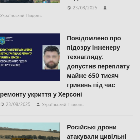
23/08/2025
Український Південь
ЗДОРОВ'Я
,
ПОЛІТИКА
,
ПОПУЛЯРНЕ
,
СУСПІЛЬСТВО
,
Херсон
Повідомлено про
підозру інженеру
технагляду:
допустив переплату
майже 650 тисяч
гривень під час
ремонту укриття у Херсоні
23/08/2025
Український Південь
ПОЛІТИКА
,
ПОПУЛЯРНЕ
,
Російсько-
українська війна
,
Херсон
Російські дрони
атакували цивільні