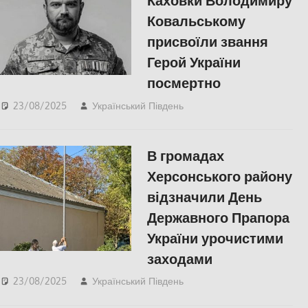
Каховки Володимиру
українська
Ковальському
війна
присвоїли звання
Герой України
посмертно
23/08/2025
Український Південь
Меморіал пам'яті
,
ПОЛІТИКА
,
ПОПУЛЯРНЕ
,
Правопорушення
,
В громадах
Російсько-українська
війна
,
Херсон
Херсонського району
відзначили День
Державного Прапора
України урочистими
заходами
23/08/2025
Український Південь
ПОЛІТИКА
,
ПОПУЛЯРНЕ
,
Російсько-