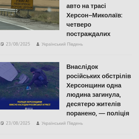
авто на трасі
Херсон–Миколаїв:
четверо
постраждалих
23/08/2025
Український Південь
ПОЛІТИКА
,
ПОПУЛЯРНЕ
,
Правопорушення
,
Внаслідок
Російсько-українська
війна
російських обстрілів
Херсонщини одна
людина загинула,
десятеро жителів
поранено, — поліція
23/08/2025
Український Південь
Пишуть у
Соцмережах
,
ПОПУЛЯРНЕ
,
Російсько-