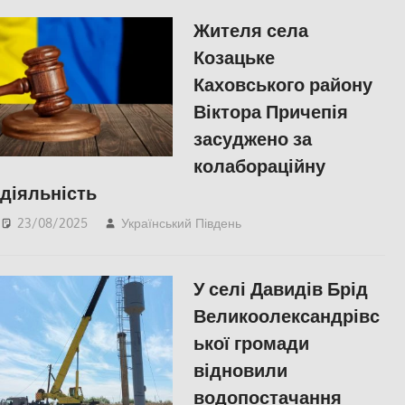
українська війна
Жителя села
Козацьке
Каховського району
Віктора Причепія
засуджено за
колабораційну
діяльність
23/08/2025
Український Південь
ПОЛІТИКА
,
ПОПУЛЯРНЕ
,
Російсько-
українська війна
,
Херсон
У селі Давидів Брід
Великоолександрівс
ької громади
відновили
водопостачання