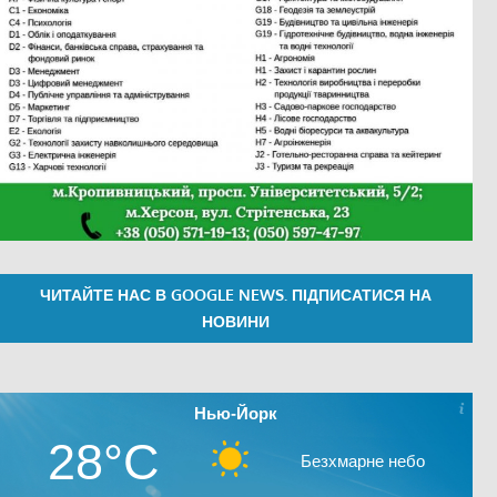
ЧИТАЙТЕ НАС В GOOGLE NEWS. ПІДПИСАТИСЯ НА
НОВИНИ
Нью-Йорк
28°C
Безхмарне небо