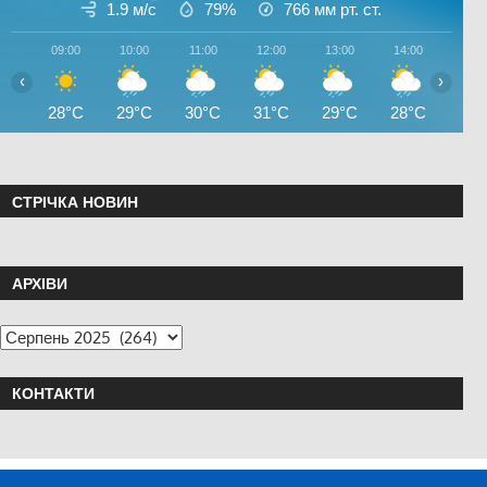
1.9 м/с
79%
766
мм рт. ст.
09:00
10:00
11:00
12:00
13:00
14:00
15:0
‹
›
28°C
29°C
30°C
31°C
29°C
28°C
30°
СТРІЧКА НОВИН
АРХІВИ
КОНТАКТИ