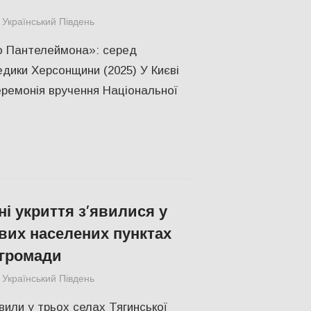
Український Південь
Відео
,
ЗДОРОВ'Я
,
Херсон
о Пантелеймона»: серед
дики Херсонщини (2025) У Києві
еремонія вручення Національної
ні укриття з’явилися у
их населених пунктах
 громади
Український Південь
ПОЛІТИКА
,
ПОПУЛЯРНЕ
,
Російсько-україн
вили у трьох селах Тягинської