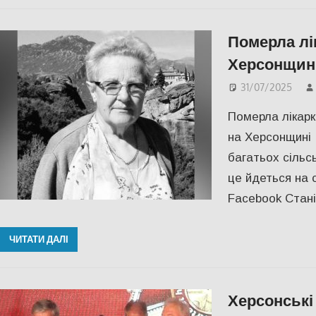
Померла лік
Херсонщині
31/07/2025
Померла лікарка
на Херсонщині 
багатьох сільс
це йдеться на с
Facebook Стані
ЧИТАТИ ДАЛІ
Херсонські 