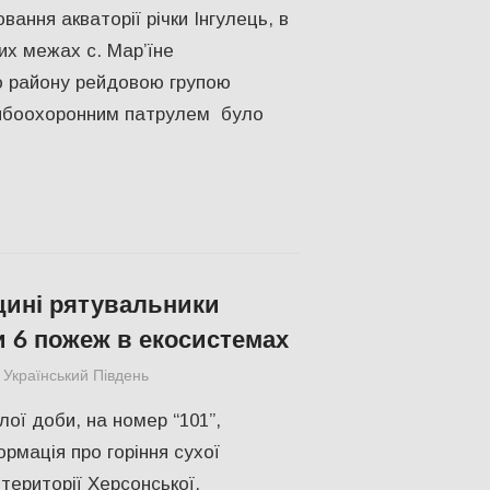
вання акваторії річки Інгулець, в
их межах с. Мар’їне
о району рейдовою групою
ибоохоронним патрулем було
ині рятувальники
и 6 пожеж в екосистемах
Український Південь
Без рубрики
ої доби, на номер “101”,
рмація про горіння сухої
території Херсонської,