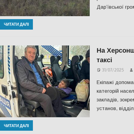
Дар’ївської гр
ЧИТАТИ ДАЛІ
На Херсонщ
таксі
31/07/2025
Екіпажі допома
категорій насе
закладів, зокр
установ, відді
ЧИТАТИ ДАЛІ