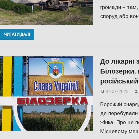
громади – там,
споруд або вон
ЧИТАТИ ДАЛІ
До лікарні
Білозерки,
російський
31/07/2025
Ворожий снаряд 
де перебували 6
жінка. Про це 
Місцевому меш