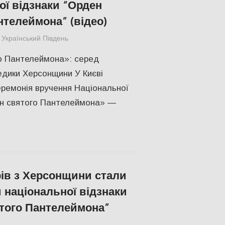
ої відзнаки “Орден
нтелеймона” (відео)
Український Південь
Херсон
о Пантелеймона»: серед
дики Херсонщини У Києві
еремонія вручення Національної
ен святого Пантелеймона» —
рів з Херсонщини стали
 національної відзнаки
того Пантелеймона”