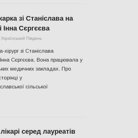
арка зі Станіслава на
 Інна Сєргєєва
Український Південь
Без рубрики
-хірург зі Станіслава
Інна Сєргєєва. Вона працювала у
ьких медичних закладах. Про
торінці у
славської сільської
лікарі серед лауреатів