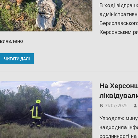
В ході відпрацю
адміністративн
Бериславськог
Херсонським р
виявлено
ЧИТАТИ ДАЛІ
На Херсонщ
ліквідувал
31/07/2025
Упродовж минул
надходила інфо
рослинності на 