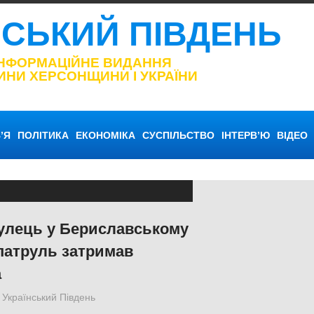
НСЬКИЙ ПІВДЕНЬ
ІНФОРМАЦІЙНЕ ВИДАННЯ
ИНИ ХЕРСОНЩИНИ І УКРАЇНИ
’Я
ПОЛІТИКА
ЕКОНОМІКА
СУСПІЛЬСТВО
ІНТЕРВ’Ю
ВІДЕО
нгулець у Бериславському
патруль затримав
а
Український Південь
ПОЛІТИКА
,
ПОПУЛЯРНЕ
,
Російсько-україн