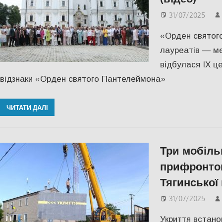
31/07/2025
«Орден святог
лауреатів — ме
відбулася IX ц
відзнаки «Орден святого Пантелеймона»
ЧИТАТИ ДАЛІ
Три мобіль
прифронтов
Тягинської
31/07/2025
Укриття встано