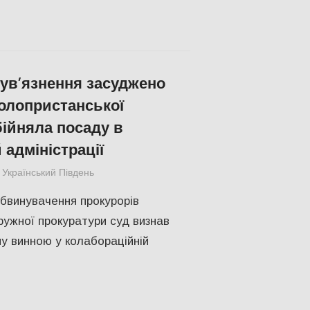
 ув’язнення засуджено
олопристанської
бійняла посаду в
 адміністрації
Український Південь
ПОЛІТИКА
,
ПОПУЛЯРНЕ
,
Російсько-україн
обвинувачення прокурорів
ружної прокуратури суд визнав
ну винною у колабораційній