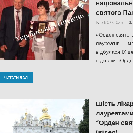
національн
святого Па
31/07/2025
«Орден святог
лауреатів — ме
відбулася IX ц
відзнаки «Орд
ЧИТАТИ ДАЛІ
Шість ліка
лауреатами
“Орден свя
(відео)