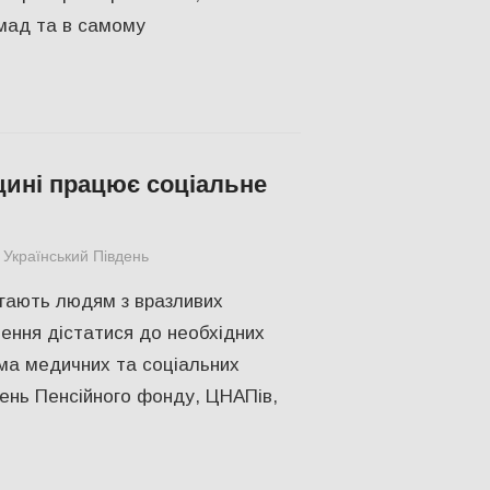
омад та в самому
ині працює соціальне
Український Південь
Без рубрики
гають людям з вразливих
лення дістатися до необхідних
ема медичних та соціальних
лень Пенсійного фонду, ЦНАПів,