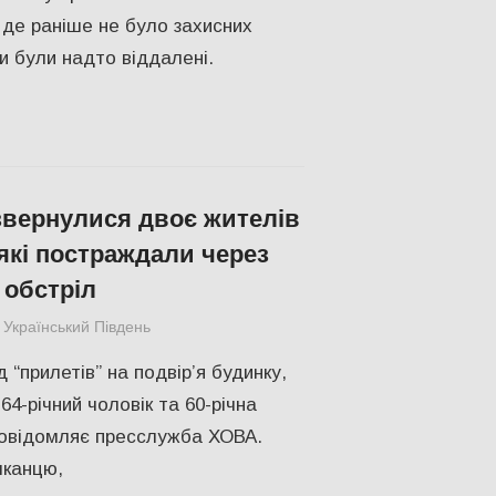
 де раніше не було захисних
и були надто віддалені.
 звернулися двоє жителів
 які постраждали через
 обстріл
Український Південь
Без рубрики
“прилетів” на подвірʼя будинку,
4-річний чоловік та 60-річна
повідомляє пресслужба ХОВА.
канцю,