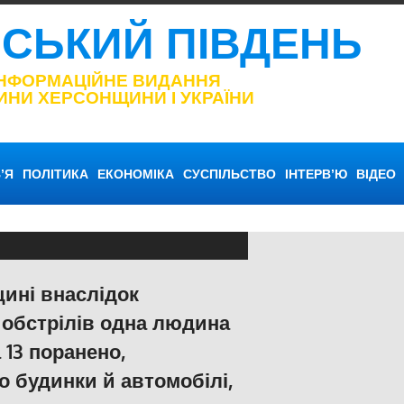
НСЬКИЙ ПІВДЕНЬ
ІНФОРМАЦІЙНЕ ВИДАННЯ
ИНИ ХЕРСОНЩИНИ І УКРАЇНИ
’Я
ПОЛІТИКА
ЕКОНОМІКА
СУСПІЛЬСТВО
ІНТЕРВ’Ю
ВІДЕО
ині внаслідок
 обстрілів одна людина
 13 поранено,
 будинки й автомобілі,