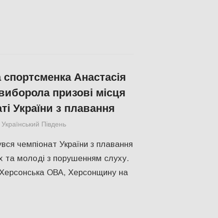
 спортсменка Анастасія
виборола призові місця
ті України з плавання
Український Південь
slider
,
ПОПУЛЯРНЕ
,
СПОРТ
,
Херсон
увся чемпіонат України з плавання
 та молоді з порушенням слуху.
 Херсонська ОВА, Херсонщину на