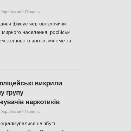
Український Південь
Російсько-українська війна
,
Херсон
щини фіксує чергові злочини
 мирного населення. російські
тем залпового вогню, мінометів
поліцейські викрили
у групу
увачів наркотиків
Український Південь
Без рубрики
еціалізувалися на збуті