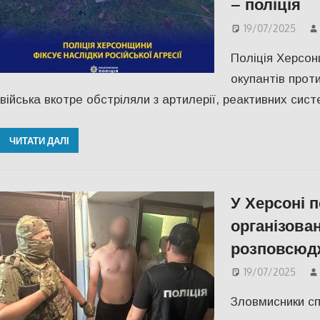
– поліція
19/07/2025
Поліція Херсон
окупантів проти
війська вкотре обстріляли з артилерії, реактивних сис
ЧИТАТИ ДАЛІ
У Херсоні 
організован
розповсюдж
19/07/2025
Зловмисники сп