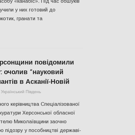
асобу «канабіс». Під час обшуків
учили у них готовий до
котик, гранати та
рсонщини повідомили
у: очолив “науковий
антів в Асканії-Новій
Український Південь
ПОЛІТИКА
,
ПОПУЛЯРНЕ
,
Російсько-україн
ого керівництва Спеціалізованої
окуратури Херсонської обласної
ителю Миколаївщини заочно
о підозру у пособництві державі-