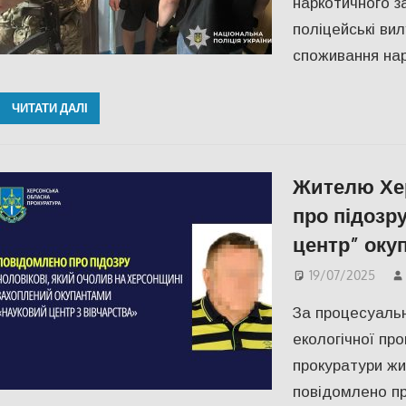
наркотичного з
поліцейські вил
споживання нар
ЧИТАТИ ДАЛІ
Жителю Хе
про підозр
центр” окуп
19/07/2025
За процесуальн
екологічної пр
прокуратури ж
повідомлено пр