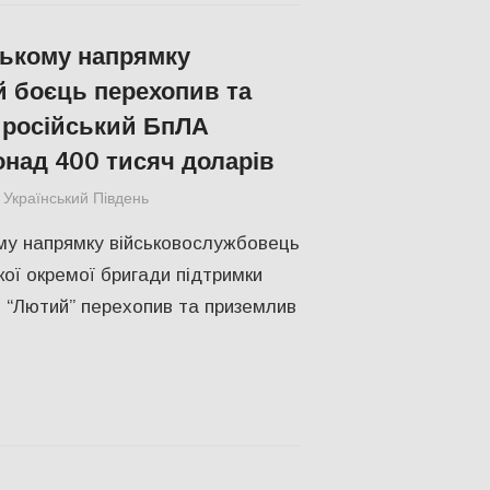
ькому напрямку
й боєць перехопив та
 російський БпЛА
онад 400 тисяч доларів
Український Південь
ПОЛІТИКА
,
ПОПУЛЯРНЕ
,
Російсько-україн
му напрямку військовослужбовець
кої окремої бригади підтримки
 “Лютий” перехопив та приземлив