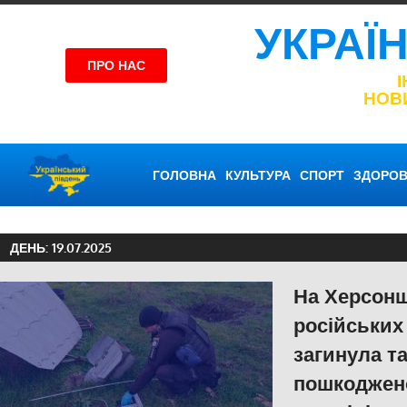
УКРАЇ
ПРО НАС
НОВ
ГОЛОВНА
КУЛЬТУРА
СПОРТ
ЗДОРОВ
ДЕНЬ:
19.07.2025
На Херсонщ
російських
загинула та
пошкоджено