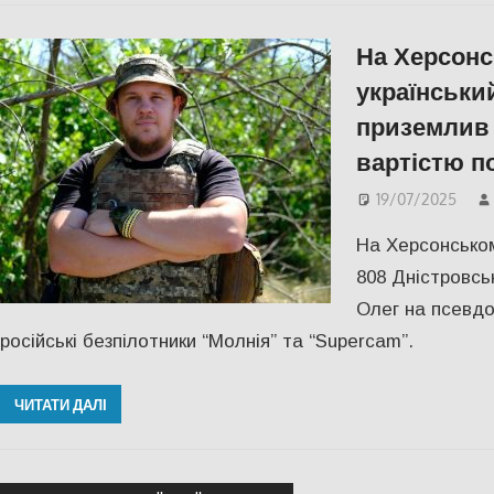
На Херсонс
українськи
приземлив
вартістю п
19/07/2025
На Херсонсько
808 Дністровсь
Олег на псевдо
російські безпілотники “Молнія” та “Supercam”.
ЧИТАТИ ДАЛІ