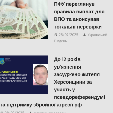
ПФУ переглянув
правила виплат для
ВПО та анонсував
тотальні перевірки
28/07/2025
Український
Південь
ПОЛІТИКА
,
Російсько-
українська війна
,
Херсон
До 12 років
ув’язнення
засуджено жителя
Херсонщини за
участь у
псевдореферендумі
та підтримку збройної агресії рф
28/07/2025
Український Південь
ПОЛІТИКА
,