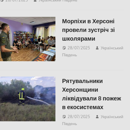
ПОПУЛЯРНЕ
,
Російсько-
українська війна
,
Херсон
Морпіхи в Херсоні
провели зустріч зі
школярами
28/07/2025
Український
Південь
slider
,
Блог
,
КУЛЬТУРА
,
ПОЛІТИКА
,
ПОПУЛЯРНЕ
,
Російсько-
українська війна
Рятувальники
Херсонщини
ліквідували 8 пожеж
в екосистемах
28/07/2025
Український
Південь
ПОПУЛЯРНЕ
,