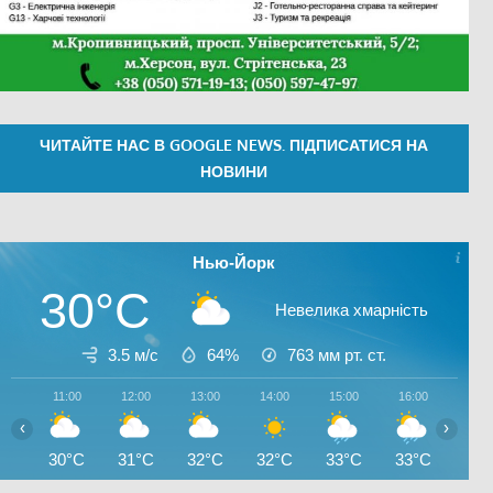
ЧИТАЙТЕ НАС В GOOGLE NEWS. ПІДПИСАТИСЯ НА
НОВИНИ
Нью-Йорк
30°C
Невелика хмарність
3.5 м/с
64%
763
мм рт. ст.
11:00
12:00
13:00
14:00
15:00
16:00
17:0
‹
›
30°C
31°C
32°C
32°C
33°C
33°C
27°