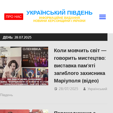
УКРАЇНСЬКИЙ ПІВДЕНЬ
ПРО НАС
ІНФОРМАЦІЙНЕ ВИДАННЯ
НОВИНИ ХЕРСОНЩИНИ І УКРАЇНИ
ДЕНЬ:
28.07.2025
Коли мовчить світ —
говорить мистецтво:
виставка пам’яті
загиблого захисника
Маріуполя (відео)
28/07/2025
Український
Південь
Відео
,
ПОЛІТИКА
,
ПОПУЛЯРНЕ
,
Російсько-українська
війна