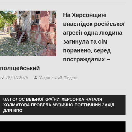
Російсько-українська
війна
,
Херсон
На Херсонщині
внаслідок російської
агресії одна людина
загинула та сім
поранено, серед
постраждалих –
поліцейський
28/07/2025
Український Південь
ПОПУЛЯРНЕ
,
Херсон
UA ГОЛОС ВІЛЬНОЇ КРАЇНИ: ХЕРСОНКА НАТАЛЯ
ХОЛМАТОВА ПРОВЕЛА МУЗИЧНО ПОЕТИЧНИЙ ЗАХІД
ДЛЯ ВПО