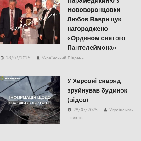
Парамедикиню з
Нововоронцовки
Любов Ваврищук
нагороджено
«Орденом святого
Пантелеймона»
28/07/2025
Український Південь
slider
,
ПОЛІТИКА
,
ПОПУЛЯРНЕ
,
СПОРТ
,
Херсон
У Херсоні снаряд
зруйнував будинок
(відео)
28/07/2025
Український
Південь
ЕКОНОМІКА
,
Російсько-українська
війна
,
СУСПІЛЬСТВО
,
Херсон