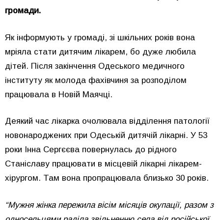
громади.
Як інформують у громаді, зі шкільних років вона
мріяла стати дитячим лікарем, бо дуже любила
дітей. Після закінчення Одеського медичного
інституту як молода фахівчиня за розподілом
працювала в Новій Маячці.
Деякий час лікарка очолювала відділення патології
новонароджених при Одеській дитячій лікарні. У 53
роки Інна Сергєєва повернулась до рідного
Станіславу працювати в місцевій лікарні лікарем-
хірургом. Там вона пропрацювала близько 30 років.
“Мужня жінка пережила вісім місяців окупації, разом з
односельцями раділа звільненню села від російської