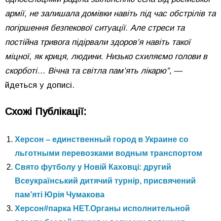
армії, не залишала домівки навіть під час обстрілів та
погіршення безпекової ситуації. Але стреси та
постійна тривога підірвали здоров’я навіть такої
міцної, як криця, людини. Низько схиляємо голови в
скорботі… Вічна та світла пам’ять лікарю”,
—
йдеться у дописі.
Схожі Публікації:
Херсон – единственный город в Украине со
льготными перевозками водным транспортом
Свято футболу у Новій Каховці: другий
Всеукраїнський дитячий турнір, присвячений
пам’яті Юрія Чумакова
Херсон#парка НЕТ.Органы исполнительной