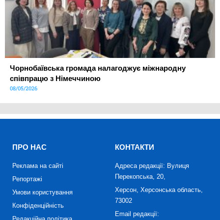
Чорнобаївська громада налагоджує міжнародну
співпрацю з Німеччиною
08/05/2026
ПРО НАС
КОНТАКТИ
Реклама на сайті
Адреса редакції: Вулиця
Перекопська, 20,
Репортажі
Херсон, Херсонська область,
Умови користування
73002
Конфіденційність
Email редакції:
Редакційна політика