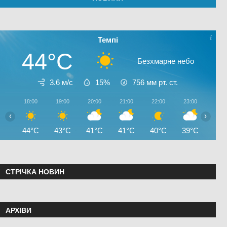
Темпі
44°C
Безхмарне небо
3.6 м/с
15%
756
мм рт. ст.
18:00
19:00
20:00
21:00
22:00
23:00
00:0
‹
›
44°C
43°C
41°C
41°C
40°C
39°C
38°
СТРІЧКА НОВИН
АРХІВИ