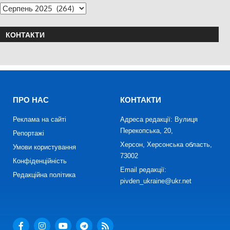
КОНТАКТИ
ПРО НАС
КОНТАКТИ
Реклама на сайті
Адреса редакції: Вулиця
Перекопська, 20,
Репортажі
Херсон, Херсонська область,
Умови користування
73002
Конфіденційність
Email редакції:
Редакційна політика
pivden_ukraine@ukr.net