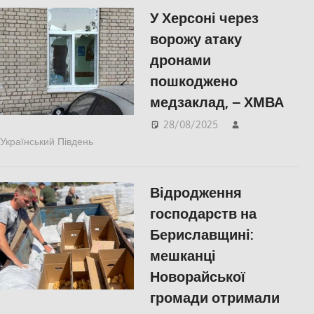
У Херсоні через
ворожу атаку
дронами
пошкоджено
медзаклад, – ХМВА
28/08/2025
Український Південь
ПОПУЛЯРНЕ
,
Російсько-українська війна
,
Херсон
Відродження
господарств на
Бериславщині:
мешканці
Новорайської
громади отримали