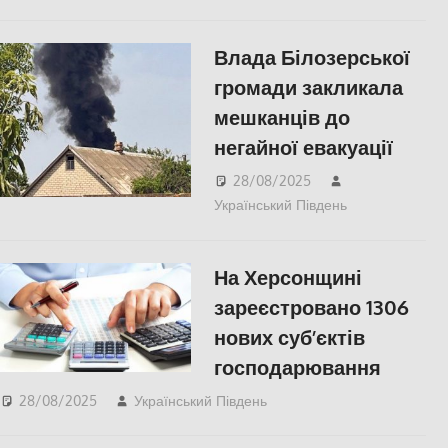
українська війна
,
Херсон
Влада Білозерської
громади закликала
мешканців до
негайної евакуації
28/08/2025
Український Південь
ПОПУЛЯРНЕ
Херсон
На Херсонщині
зареєстровано 1306
нових суб’єктів
господарювання
28/08/2025
Український Південь
ПОПУЛЯРНЕ
,
СУСПІЛЬСТВО