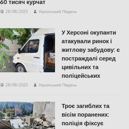
60 тисяч курчат
28/08/2025
Український Південь
ПОПУЛЯРНЕ
,
Херсон
У Херсоні окупанти
атакували ринок і
житлову забудову: є
постраждалі серед
цивільних та
поліцейських
28/08/2025
Український Південь
ПОЛІТИКА
,
ПОПУЛЯРНЕ
,
Російсько-
українська війна
,
Херсон
Троє загиблих та
вісім поранених:
поліція фіксує