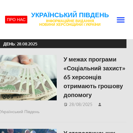
УКРАЇНСЬКИЙ ПІВДЕНЬ
ПРО НАС
ІНФОРМАЦІЙНЕ ВИДАННЯ
НОВИНИ ХЕРСОНЩИНИ І УКРАЇНИ
ДЕНЬ:
28.08.2025
У межах програми
«Соціальний захист»
65 херсонців
отримають грошову
допомогу
28/08/2025
Український Південь
ПОЛІТИКА
,
ПОПУЛЯРНЕ
,
Правопорушення
,
Російсько-українська війна
,
Херсон