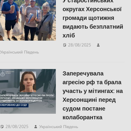
У старостинських
округах Херсонської
громади щотижня
видають безплатний
хліб
28/08/2025
Український Південь
ПОЛІТИКА
,
ПОПУЛЯРНЕ
,
Російсько-
українська війна
,
Херсон
Заперечувала
агресію рф та брала
участь у мітингах: на
Херсонщині перед
судом постане
колаборантка
28/08/2025
Український Південь
ПОЛІТИКА
,
Російсько-