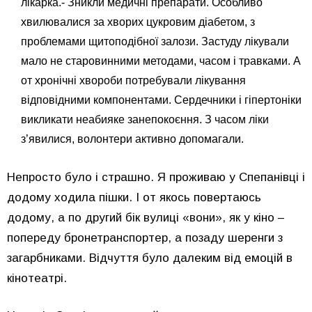
лікарка.- Зникли медичні препарати. Особливо
хвилювалися за хворих цукровим діабетом, з
проблемами щитоподібної залози. Застуду лікували
мало не старовинними методами, часом і травками. А
от хронічні хвороби потребували лікування
відповідними компонентами. Сердечники і гіпертоніки
викликати неабияке занепокоєння. З часом ліки
з’явилися, волонтери активно допомагали.
Непросто було і страшно. Я проживаю у Спепанівці і
додому ходила пішки. І от якось повертаюсь
додому, а по другий бік вулиці «вони», як у кіно –
попереду бронетранспортер, а позаду шеренги з
загарбниками. Відчуття було далеким від емоцій в
кінотеатрі.