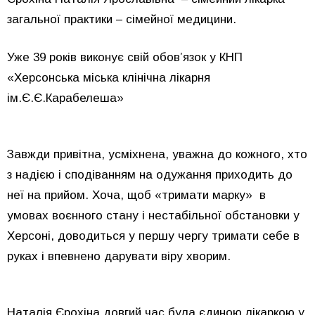
загальної практики – сімейної медицини.
Уже 39 років виконує свій обов’язок у КНП
«Херсонська міська клінічна лікарня
ім.Є.Є.Карабелеша»
Завжди привітна, усміхнена, уважна до кожного, хто
з надією і сподіванням на одужання приходить до
неї на прийом.
Хоча, щоб «тримати марку» в
умовах воєнного стану і нестабільної обстановки у
Херсоні, доводиться у першу чергу тримати себе в
руках і впевнено дарувати віру хворим.
Наталія Єрохіна довгий час була єдиною лікаркою у