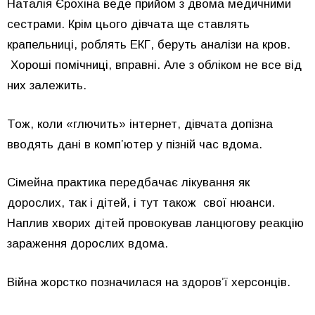
Наталія Єрохіна веде прийом з двома медичними
сестрами. Крім цього дівчата ще ставлять
крапельниці, роблять ЕКГ, беруть аналізи на кров.
Хороші помічниці, вправні. Але з обліком не все від
них залежить.
Тож, коли «глючить» інтернет, дівчата допізна
вводять дані в комп’ютер у пізній час вдома.
Сімейна практика передбачає лікування як
дорослих, так і дітей, і тут також свої нюанси.
Наплив хворих дітей провокував ланцюгову реакцію
зараження дорослих вдома.
Війна жорстко позначилася на здоров’ї херсонців.