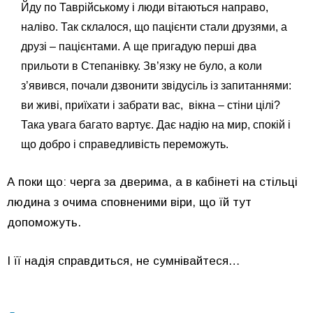
Йду по Таврійському і люди вітаються направо,
наліво. Так склалося, що пацієнти стали друзями, а
друзі – пацієнтами. А ще пригадую перші два
прильоти в Степанівку. Зв’язку не було, а коли
з’явився, почали дзвонити звідусіль із запитаннями:
ви живі, приїхати і забрати вас, вікна – стіни цілі?
Така увага багато вартує. Дає надію на мир, спокій і
що добро і справедливість переможуть.
А поки що: черга за дверима, а в кабінеті на стільці
людина з очима сповненими віри, що їй тут
допоможуть.
І її надія справдиться, не сумнівайтеся…