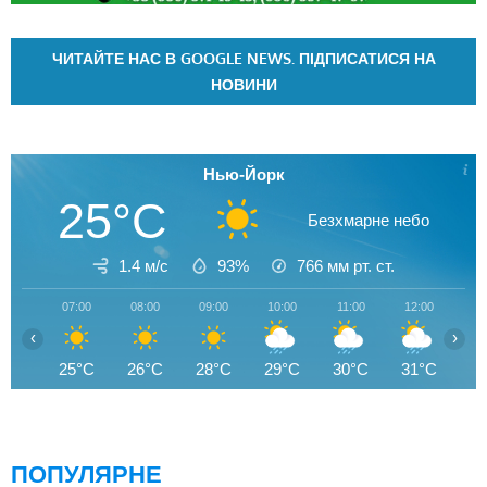
ЧИТАЙТЕ НАС В GOOGLE NEWS. ПІДПИСАТИСЯ НА
НОВИНИ
Нью-Йорк
25°C
Безхмарне небо
1.4 м/с
93%
766
мм рт. ст.
07:00
08:00
09:00
10:00
11:00
12:00
13
‹
›
25°C
26°C
28°C
29°C
30°C
31°C
2
ПОПУЛЯРНЕ