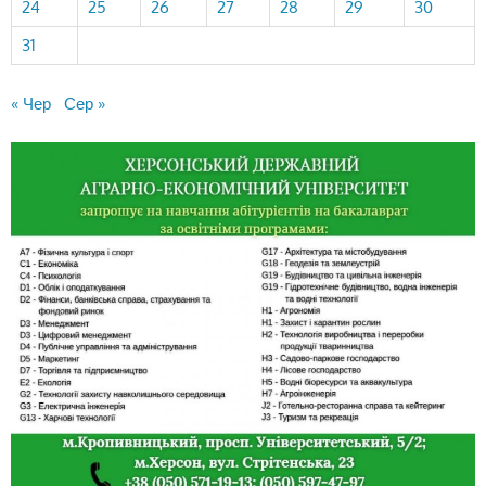
24
25
26
27
28
29
30
31
« Чер
Сер »