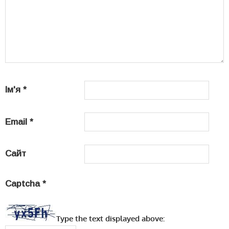
Ім'я
*
Email
*
Сайт
Captcha
*
Type the text displayed above: