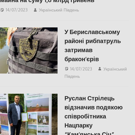
14/07/2023
Український Південь
Николаев
,
СУСПІЛЬСТВО
,
Херсон
,
Херсонська область
У Бериславському
районі рибпатруль
затримав
бракон’єрів
14/07/2023
Український
Південь
Херсон
,
Херсонська
область
Руслан Стрілець
відзначив подякою
співробітника
Нацпарку
“Кам’янська Січ”