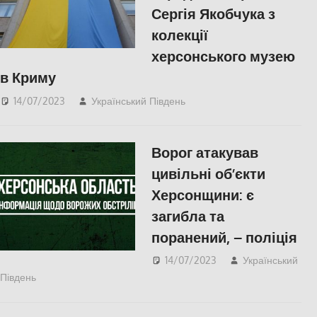
Сергія Якобчука з
колекції
херсонського музею
в Криму
14/07/2023
Український Південь
КУЛЬТУРА
,
СУСПІЛЬСТВО
,
Херсон
,
Херсонська область
Ворог атакував
цивільні об’єкти
Херсонщини: є
загибла та
поранений, – поліція
14/07/2023
Український
Південь
ПОПУЛЯРНЕ
,
Фото
,
Херсон
,
Херсонська область