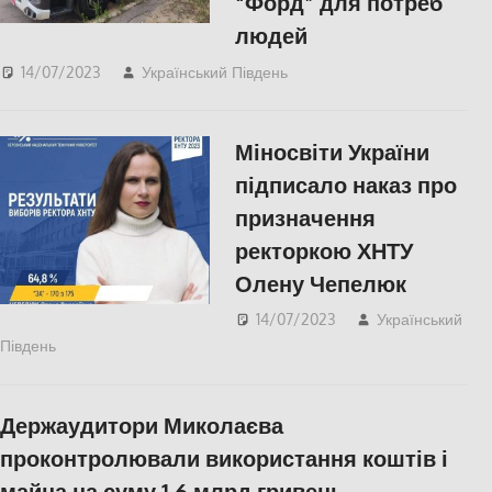
“Форд” для потреб
людей
14/07/2023
Український Південь
ПОПУЛЯРНЕ
,
СУСПІЛЬСТВО
,
Фото
,
Херсон
,
Херсонська
Міносвіти України
область
підписало наказ про
призначення
ректоркою ХНТУ
Олену Чепелюк
14/07/2023
Український
Південь
slider
,
ПОПУЛЯРНЕ
,
СУСПІЛЬСТВО
,
Херсон
,
Херсонська область
Держаудитори Миколаєва
проконтролювали використання коштів і
майна на суму 1,6 млрд гривень