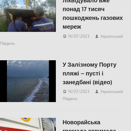
ліквідувало вже
понад 17 тисяч
пошкоджень газових
мереж
14/07/2023
Український
Південь
ЕКОНОМІКА
,
ПОПУЛЯРНЕ
,
СУСПІЛЬСТВО
,
Херсон
,
Херсонська область
У Залізному Порту
пляжі – пусті і
занедбані (відео)
14/07/2023
Український
Південь
Блог
,
Відео
,
СУСПІЛЬСТВО
,
Херсон
,
Херсонська область
Новорайська
громада отримала