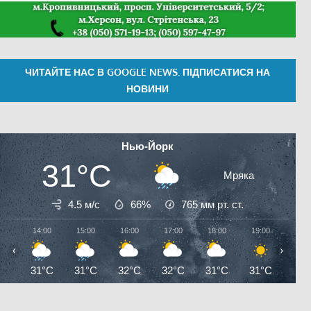
ЧИТАЙТЕ НАС В GOOGLE NEWS. ПІДПИСАТИСЯ НА
НОВИНИ
Нью-Йорк
31°C
Мряка
4.5 м/с
66%
765
мм рт. ст.
14:00
15:00
16:00
17:00
18:00
19:00
20:0
‹
›
31°C
31°C
32°C
32°C
31°C
31°C
29°