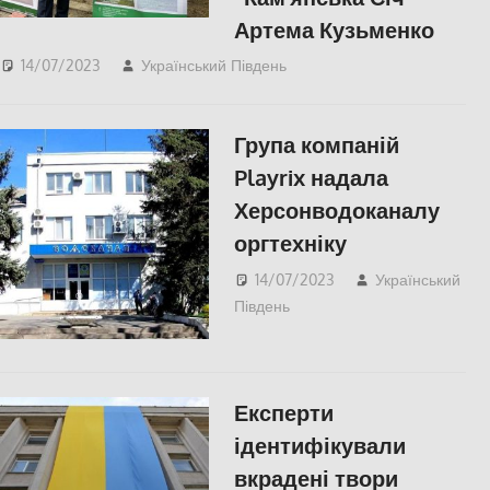
Артема Кузьменко
14/07/2023
Український Південь
СПОРТ
,
Херсон
,
Херсонська область
Група компаній
Playrix надала
Херсонводоканалу
оргтехніку
14/07/2023
Український
Південь
ЕКОНОМІКА
,
СУСПІЛЬСТВО
,
Херсон
,
Херсонська область
Експерти
ідентифікували
вкрадені твори