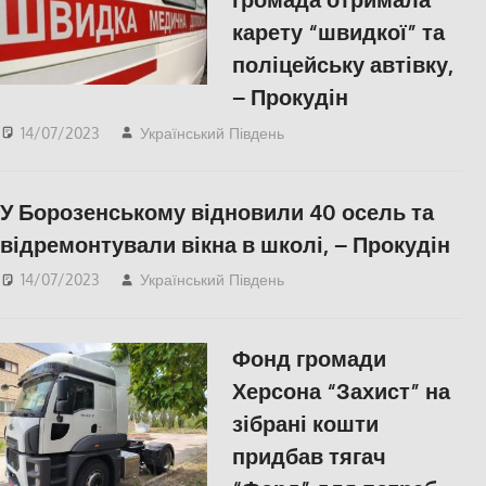
карету “швидкої” та
поліцейську автівку,
– Прокудін
14/07/2023
Український Південь
Фото
,
Херсон
,
Херсонська область
У Борозенському відновили 40 осель та
відремонтували вікна в школі, – Прокудін
14/07/2023
Український Південь
Актуальні новини
,
Блог
,
СУСПІЛЬСТВО
,
Херсон
,
Херсонська область
Фонд громади
Херсона “Захист” на
зібрані кошти
придбав тягач