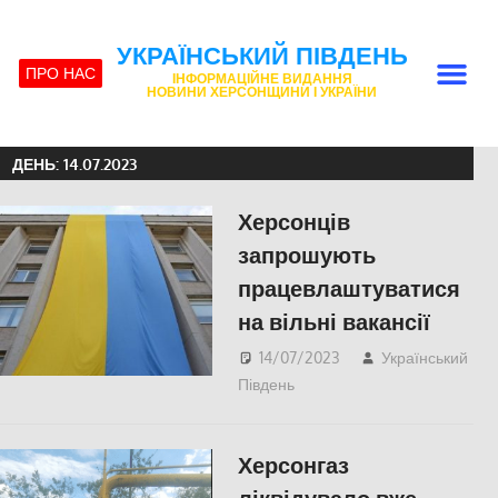
УКРАЇНСЬКИЙ ПІВДЕНЬ
ПРО НАС
ІНФОРМАЦІЙНЕ ВИДАННЯ
НОВИНИ ХЕРСОНЩИНИ І УКРАЇНИ
ДЕНЬ:
14.07.2023
Херсонців
запрошують
працевлаштуватися
на вільні вакансії
14/07/2023
Український
Південь
СУСПІЛЬСТВО
,
Херсон
Херсонгаз