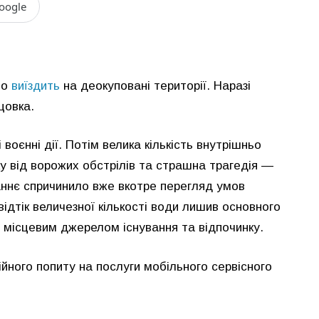
oogle
но
виїздить
на деокуповані території. Наразі
цовка.
 воєнні дії. Потім велика кількість внутрішньо
у від ворожих обстрілів та страшна трагедія —
аннє спричинило вже вкотре перегляд умов
відтік величезної кількості води лишив основного
о місцевим джерелом існування та відпочинку.
ійного попиту на послуги мобільного сервісного