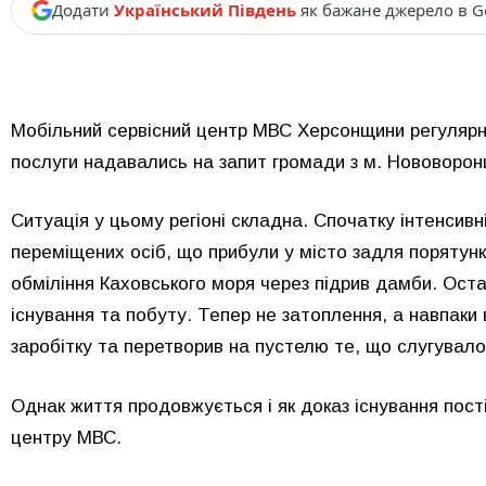
Додати
Український Південь
як бажане джерело в G
Мобільний сервісний центр МВС Херсонщини регуляр
послуги надавались на запит громади з м. Нововорон
Ситуація у цьому регіоні складна. Спочатку інтенсивні
переміщених осіб, що прибули у місто задля порятунк
обміління Каховського моря через підрив дамби. Ост
існування та побуту. Тепер не затоплення, а навпаки 
заробітку та перетворив на пустелю те, що слугувал
Однак життя продовжується і як доказ існування пост
центру МВС.