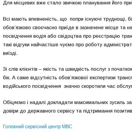
Для місцевих вже стало звичкою планування його при
Всі мають впевненість, що попри існуючі труднощі, б
обов’язково своєчасно приїде в зазначене місце та 
посвідчення водія або свідоцтва про реєстрацію тран
такі відгуки найчастіше чуємо про роботу адміністрат
виїзді.
Зі слів клієнтів – якість та швидкість послуг з початк
бік. А саме відсутність обов’язкової експертизи тра
водійського посвідчення значно скоротили час обслу
Обіцяємо і надалі докладати максимальних зусиль за
довіри до державного сервісу та підтримання позитив
Головний сервісний центр МВС