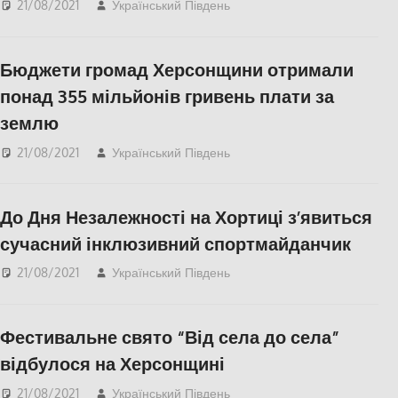
21/08/2021
Український Південь
Запорожье
,
СУСПІЛЬСТВО
,
Херсон
Бюджети громад Херсонщини отримали
понад 355 мільйонів гривень плати за
землю
21/08/2021
Український Південь
СУСПІЛЬСТВО
,
Херсон
До Дня Незалежності на Хортиці з’явиться
сучасний інклюзивний спортмайданчик
21/08/2021
Український Південь
Запорожье
,
СУСПІЛЬСТВО
Фестивальне свято “Від села до села”
відбулося на Херсонщині
21/08/2021
Український Південь
КУЛЬТУРА
,
Нова