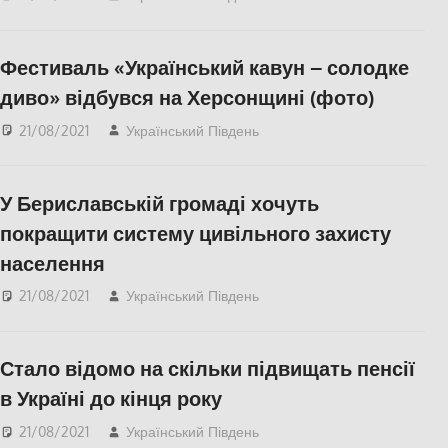
Каховка
,
СУСПІЛЬСТВО
,
Херсон
Фестиваль «Український кавун – солодке
диво» відбувся на Херсонщині (фото)
21/08/2021
Український Південь
Актуальні новини
,
Пишуть у Соцмережах
,
СУСПІЛЬСТВО
,
Фото
,
У Бериславській громаді хочуть
Херсон
покращити систему цивільного захисту
населення
21/08/2021
Український Південь
СУСПІЛЬСТВО
,
Херсон
Стало відомо на скільки підвищать пенсії
в Україні до кінця року
21/08/2021
Український Південь
Запорожье
,