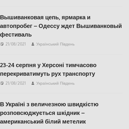
Херсон
Вышиванковая цепь, ярмарка и
автопробег – Одессу ждет Вышиванковый
фестиваль
21/08/2021
Український Південь
Одесса
,
СУСПІЛЬСТВО
23-24 серпня у Херсоні тимчасово
перекриватимуть рух транспорту
21/08/2021
Український Південь
СУСПІЛЬСТВО
,
Херсон
В Україні з величезною швидкістю
розповсюджується шкідник –
американський білий метелик