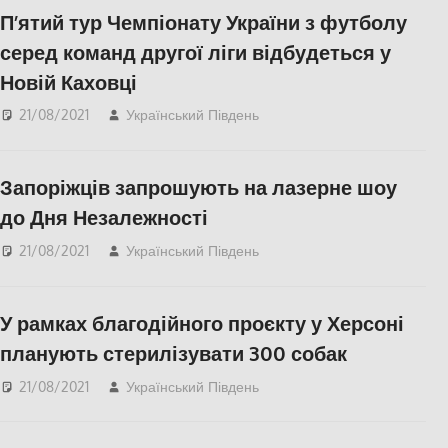
П’ятий тур Чемпіонату України з футболу
серед команд другої ліги відбудеться у
Новій Каховці
21/08/2021
Український Південь
КУЛЬТУРА
,
Нова
Каховка
,
СУСПІЛЬСТВО
,
Херсон
Запоріжців запрошують на лазерне шоу
до Дня Незалежності
21/08/2021
Український Південь
Запорожье
,
СУСПІЛЬСТВО
У рамках благодійного проєкту у Херсоні
планують стерилізувати 300 собак
21/08/2021
Український Південь
СУСПІЛЬСТВО
,
Херсон