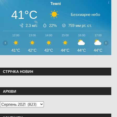
Темпі
41°C
Безхмарне небо
2.3 м/с
22%
759
мм рт. ст.
12:00
13:00
14:00
15:00
16:00
17:00
18:0
‹
›
41°C
42°C
43°C
44°C
44°C
44°C
43°
СТРІЧКА НОВИН
АРХІВИ