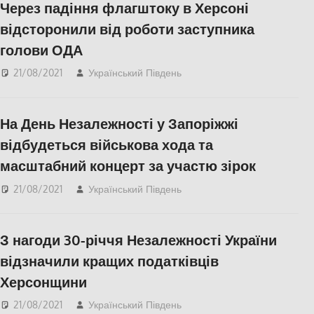
Через падіння флагштоку в Херсоні
відсторонили від роботи заступника
голови ОДА
21/08/2021
Український Південь
СУСПІЛЬСТВО
,
Херсон
На День Незалежності у Запоріжжі
відбудеться військова хода та
масштабний концерт за участю зірок
21/08/2021
Український Південь
Запорожье
,
СУСПІЛЬСТВО
З нагоди 30-річчя Незалежності України
відзначили кращих податківців
Херсонщини
21/08/2021
Український Південь
СУСПІЛЬСТВО
,
Фото
,