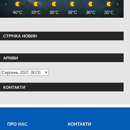
‹
›
40°C
39°C
38°C
38°C
36°C
35°C
35°
СТРІЧКА НОВИН
АРХІВИ
КОНТАКТИ
ПРО НАС
КОНТАКТИ