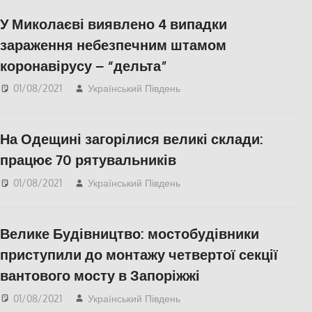
Херсонська область
У Миколаєві виявлено 4 випадки
зараження небезпечним штамом
коронавірусу – “дельта”
01/08/2021
Український Південь
Актуальні новини
,
Николаев
,
СУСПІЛЬСТВО
На Одещині загорілися великі склади:
працює 70 рятувальників
01/08/2021
Український Південь
Актуальні новини
,
Одесса
,
СУСПІЛЬСТВО
Велике Будівництво: мостобудівники
приступили до монтажу четвертої секції
вантового мосту в Запоріжжі
01/08/2021
Український Південь
Актуальні новини
,