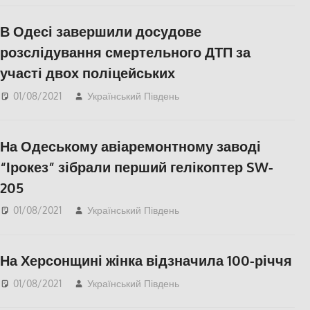
В Одесі завершили досудове
розслідування смертельного ДТП за
участі двох поліцейських
01/08/2021
Український Південь
Актуальні новини
,
Меморіал пам'яті
,
Одесса
,
СУСПІЛЬСТВО
На Одеському авіаремонтному заводі
“Ірокез” зібрали перший гелікоптер SW-
205
01/08/2021
Український Південь
Одесса
,
СУСПІЛЬСТВО
На Херсонщині жінка відзначила 100-річчя
01/08/2021
Український Південь
Актуальні новини
,
СУСПІЛЬСТВО
,
Херсон
,