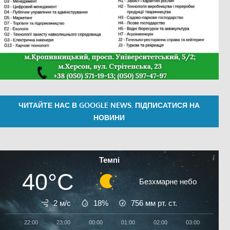
ЧИТАЙТЕ НАС В GOOGLE NEWS. ПІДПИСАТИСЯ НА
НОВИНИ
Темпі
40°C
Безхмарне небо
2 м/с
18%
756
мм рт. ст.
22:00
23:00
00:00
01:00
02:00
03:00
04:0