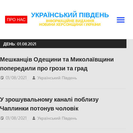
УКРАЇНСЬКИЙ ПІВДЕНЬ
ПРО НАС
ІНФОРМАЦІЙНЕ ВИДАННЯ
НОВИНИ ХЕРСОНЩИНИ І УКРАЇНИ
ДЕНЬ:
01.08.2021
Мешканців Одещини та Миколаївщини
попередили про грози та град
01/08/2021
Український Південь
Актуальні новини
,
Николаев
,
Одесса
,
СУСПІЛЬСТВО
У зрошувальному каналі поблизу
Чаплинки потонув чоловік
01/08/2021
Український Південь
Актуальні новини
,
СУСПІЛЬСТВО
,
Херсон
,
Херсонська область