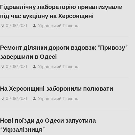
Гідравлічну лабораторію приватизували
під час аукціону на Херсонщині
01/08/2021
Український Південь
Актуальні новини
,
СУСПІЛЬСТВО
,
Херсон
,
Херсонська область
Ремонт ділянки дороги вздовзж “Привозу”
завершили в Одесі
01/08/2021
Український Південь
Актуальні новини
,
Освіта Херсонщини
,
СУСПІЛЬСТВО
На Херсонщині заборонили полювати
01/08/2021
Український Південь
Актуальні новини
,
СУСПІЛЬСТВО
,
Херсон
,
Херсонська область
Нові поїзди до Одеси запустила
“Укрзалізниця”