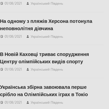
01/08/2021
Український Південь
Актуальні новини
,
Одесса
,
СУСПІЛЬСТВО
На одному з пляжів Херсона потонула
неповнолітня дівчина
01/08/2021
Український Південь
Актуальні новини
,
СУСПІЛЬСТВО
,
Херсон
,
Херсонська область
В Новій Каховці триває спорудження
Центру олімпійських видів спорту
01/08/2021
Український Південь
Актуальні новини
,
Нова
Каховка
,
СУСПІЛЬСТВО
,
Херсон
,
Херсонська
Українська збірна завоювала перше
область
срібло на Олімпійських іграх в Токіо
01/08/2021
Український Південь
Актуальні новини
,
КУЛЬТУРА
,
Фото