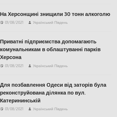
Запорожье
,
Фото
На Херсонщині знищили 30 тонн алкоголю
01/08/2021
Український Південь
Актуальні новини
,
СУСПІЛЬСТВО
,
Херсон
,
Херсонська область
Приватні підприємства допомагають
комунальникам в облаштуванні парків
Херсона
01/08/2021
Український Південь
КУЛЬТУРА
,
Пишуть у
Соцмережах
,
СУСПІЛЬСТВО
,
Фото
,
Для позбавлення Одеси від заторів була
Херсон
реконструйована ділянка по вул.
Катерининській
01/08/2021
Український Південь
Актуальні новини
,
Одесса
,
Пишуть у