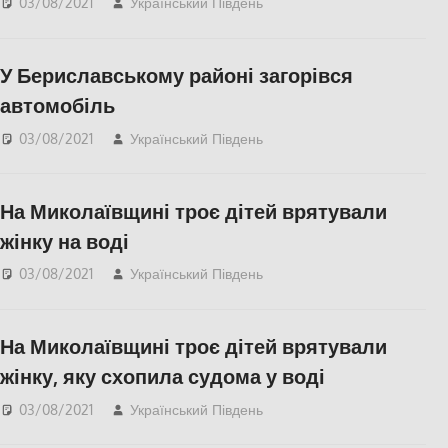
03/08/2021
Український Південь
Актуальні новини
,
Відео
,
СУСПІЛЬСТВО
,
Херсон
,
Херсонська
У Бериславському районі загорівся
область
автомобіль
03/08/2021
Український Південь
Актуальні новини
,
СУСПІЛЬСТВО
,
Херсон
,
Херсонська область
На Миколаївщині троє дітей врятували
жінку на воді
03/08/2021
Український Південь
Актуальні новини
,
Николаев
,
СУСПІЛЬСТВО
На Миколаївщині троє дітей врятували
жінку, яку схопила судома у воді
03/08/2021
Український Південь
Актуальні новини
,
Николаев
,
СУСПІЛЬСТВО