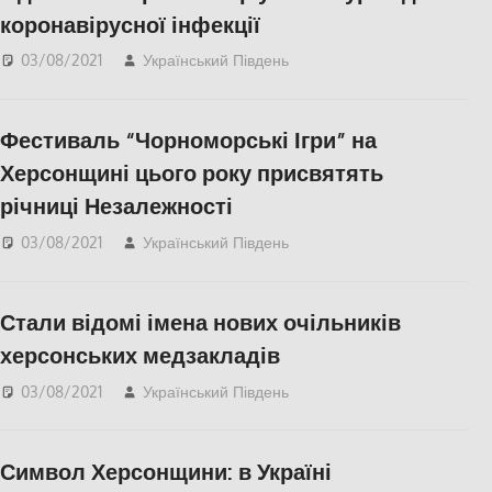
коронавірусної інфекції
03/08/2021
Український Південь
Актуальні новини
,
Одесса
,
СУСПІЛЬСТВО
Фестиваль “Чорноморські Ігри” на
Херсонщині цього року присвятять
річниці Незалежності
03/08/2021
Український Південь
Актуальні новини
,
КУЛЬТУРА
,
СУСПІЛЬСТВО
,
Херсон
,
Стали відомі імена нових очільників
Херсонська область
херсонських медзакладів
03/08/2021
Український Південь
Актуальні новини
,
СУСПІЛЬСТВО
,
Херсон
,
Херсонська область
Символ Херсонщини: в Україні