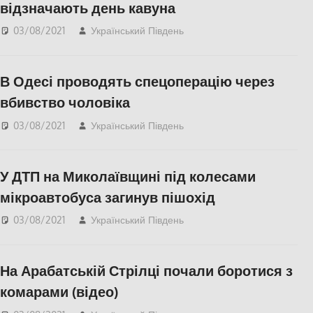
відзначають день кавуна
03/08/2021
Український Південь
Актуальні новини
,
СУСПІЛЬСТВО
,
Херсон
,
Херсонська область
В Одесі проводять спецоперацію через
вбивство чоловіка
03/08/2021
Український Південь
Актуальні новини
,
Одесса
,
СУСПІЛЬСТВО
У ДТП на Миколаївщині під колесами
мікроавтобуса загинув пішохід
03/08/2021
Український Південь
Актуальні новини
,
Меморіал пам'яті
,
Николаев
,
СУСПІЛЬСТВО
На Арабатській Стрілці почали боротися з
комарами (відео)