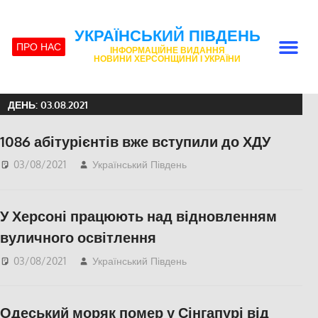
УКРАЇНСЬКИЙ ПІВДЕНЬ
ПРО НАС
ІНФОРМАЦІЙНЕ ВИДАННЯ
НОВИНИ ХЕРСОНЩИНИ І УКРАЇНИ
ДЕНЬ:
03.08.2021
1086 абітурієнтів вже вступили до ХДУ
03/08/2021
Український Південь
Актуальні новини
,
СУСПІЛЬСТВО
,
Херсон
,
Херсонська область
У Херсоні працюють над відновленням
вуличного освітлення
03/08/2021
Український Південь
Актуальні новини
,
СУСПІЛЬСТВО
,
Херсон
,
Херсонська область
Одеський моряк помер у Сінгапурі від