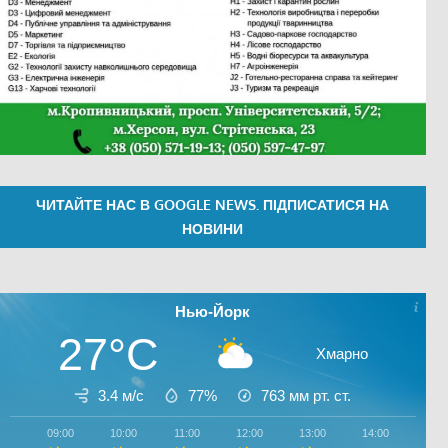
ЧИТАЙТЕ НАС В GOOGLE NEWS. ПІДПИСАТИСЯ НА
НОВИНИ
Нью-Йорк
27°C
Хмарно
3.4 м/с
77%
763
мм рт. ст.
09:00
10:00
11:00
12:00
13:00
14:00
15:0