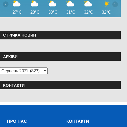
‹
›
27°C
28°C
30°C
31°C
32°C
32°C
33°
СТРІЧКА НОВИН
АРХІВИ
КОНТАКТИ
ПРО НАС
КОНТАКТИ