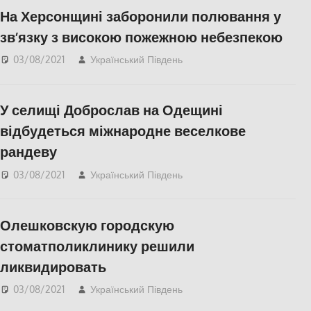
На Херсонщині заборонили полювання у
зв’язку з високою пожежною небезпекою
03/08/2021
Український Південь
СУСПІЛЬСТВО
,
Херсон
У селищі Доброслав на Одещині
відбудеться міжнародне веселкове
рандеву
03/08/2021
Український Південь
Одесса
,
СУСПІЛЬСТВО
Олешковскую городскую
стоматполиклинику решили
ликвидировать
03/08/2021
Український Південь
СУСПІЛЬСТВО
,
Херсон