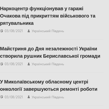
Наркоцентр функціонував у гаражі
Очакова під прикриттям військового та
рятувальника
03/08/2021
Український Південь
Актуальні новини
,
Николаев
,
СУСПІЛЬСТВО
Майстриня до Дня незалежності України
створила рушник Бериславської громади
03/08/2021
Український Південь
Берислав
,
Пишуть у
Соцмережах
,
СУСПІЛЬСТВО
,
Херсон
,
У Миколаївському обласному центрі
Херсонська область
онкології завершуються ремонті роботи
03/08/2021
Український Південь
Николаев
,
СУСПІЛЬСТВО