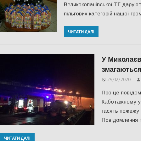
Великокопанівської ТГ даруют
пільгових категорій нашої гром
ЧИТАТИ ДАЛІ
У Миколаєв
змагаютьс
29/12/2020
Про це повідом
Каботажному уз
гасять пожежу 
Повідомлення 
ЧИТАТИ ДАЛІ