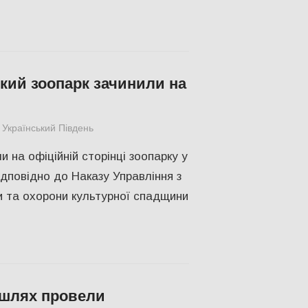
кий зоопарк зачинили на
Український Південь
Актуальні новини
,
Николаев
,
СУСПІЛЬСТ
и на офіційній сторінці зоопарку у
дповідно до Наказу Управління з
и та охорони культурної спадщини
 шлях провели