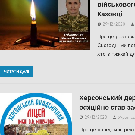
військовог
Каховці
29/12/2020
Про це розпові
Сьогодні ми п
хто в тяжкий дл
ЧИТАТИ ДАЛІ
Херсонський дер
офіційно став з
29/12/2020
Українс
Про це повідомив рек