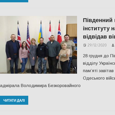
Південний 
інституту н
відвідав в
29/12/2020
28 грудня до П
відділу Українс
пам’яті завітав
Одеського війс
адмірала Володимира Безкоровайного
ЧИТАТИ ДАЛІ