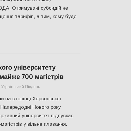
ОДА. Отримувачі субсидій не
щення тарифів, а тим, кому буде
кого університету
майже 700 магістрів
Український Південь
Актуальні новини
,
СУСПІЛЬСТВО
,
Херсон
и на сторінці Херсонської
 Напередодні Нового року
ржавний університет відпускає
-магістрів у вільне плавання.