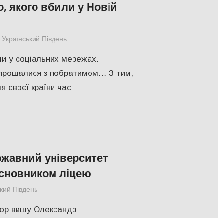
о, якого вбили у Новій
Український Південь
Актуальні новини
,
Меморіал пам'яті
,
СУС
ли у соціальних мережах.
опрощалися з побратимом… З тим,
я своєї країни час
жавний університет
асновником ліцею
ький Південь
Актуальні новини
,
СУСПІЛЬСТВО
,
Херсон
,
Херсонс
тор вишу Олександр