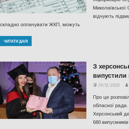
Миколаївської 
відчують підви
складно оплачувати ЖКП, можуть
ЧИТАТИ ДАЛІ
З херсонсь
випустили 
29/12/2020
Про це розповіл
обласної ради.
Херсонський де
680 випускників