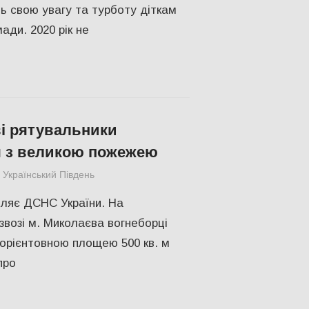
ь свою увагу та турботу діткам
ади. 2020 рік не
і рятувальники
я з великою пожежею
Український Південь
Актуальні новини
,
Николаев
,
СУСПІЛЬСТ
ляє ДСНС України. На
возі м. Миколаєва вогнеборці
орієнтовною площею 500 кв. м
про