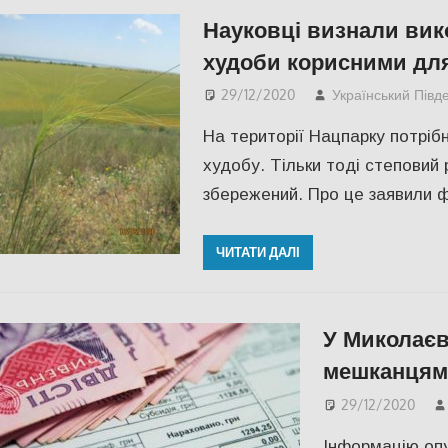
Науковці визнали вик
худоби корисними для
29/12/2020
Український Півд
На території Нацпарку потріб
худобу. Тільки тоді степовий
збережений. Про це заявили ф
ЧИТАТИ ДАЛІ
У Миколаєві
мешканцям
29/12/2020
Інформацію опу