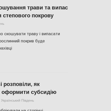
ошування трави та випас
 степового покрову
ень
Актуальні новини
,
СУСПІЛЬСТВО
,
Херсон
,
Херсонська обла
но скошувати траву і випасати
 рослинний покрив буде
ахівці
 розповіли, як
 оформити субсидію
Український Південь
Актуальні новини
,
Николаев
,
СУСПІЛЬСТ
блікували на сторінці