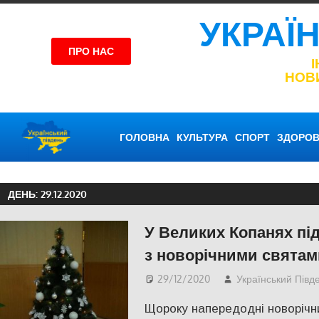
УКРАЇ
ПРО НАС
НОВ
ГОЛОВНА
КУЛЬТУРА
СПОРТ
ЗДОРОВ
ДЕНЬ:
29.12.2020
У Великих Копанях пі
з новорічними святам
29/12/2020
Український Півд
Щороку напередодні новорічни