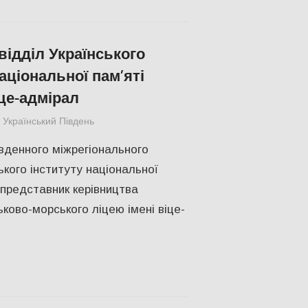
відділ Українського
аціональної пам’яті
іце-адмірал
Український Південь
Актуальні новини
,
Одесса
,
СУСПІЛЬСТВО
івденного міжрегіонального
ького інституту національної
 представник керівництва
ьково-морського ліцею імені віце-