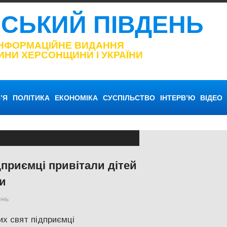
НСЬКИЙ ПІВДЕНЬ
ІНФОРМАЦІЙНЕ ВИДАННЯ
ИНИ ХЕРСОНЩИНИ І УКРАЇНИ
’Я
ПОЛІТИКА
ЕКОНОМІКА
СУСПІЛЬСТВО
ІНТЕРВ’Ю
ВІДЕО
дприємці привітали дітей
и
ень
Актуальні новини
,
СУСПІЛЬСТВО
,
Херсон
,
Херсонська обла
х свят підприємці