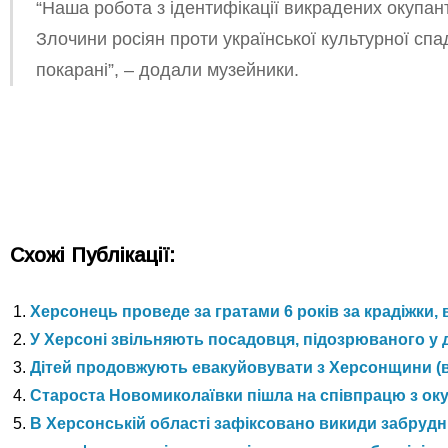
“Наша робота з ідентифікації викрадених окупан
Злочини росіян проти української культурної сп
покарані”, – додали музейники.
Схожі Публікації:
Херсонець проведе за гратами 6 років за крадіжки,
У Херсоні звільняють посадовця, підозрюваного у 
Дітей продовжують евакуйовувати з Херсонщини (в
Староста Новомиколаївки пішла на співпрацю з ок
В Херсонській області зафіксовано викиди забрудн