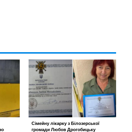
Сімейну лікарку з Білозерської
но
громади Любов Дрогобицьку