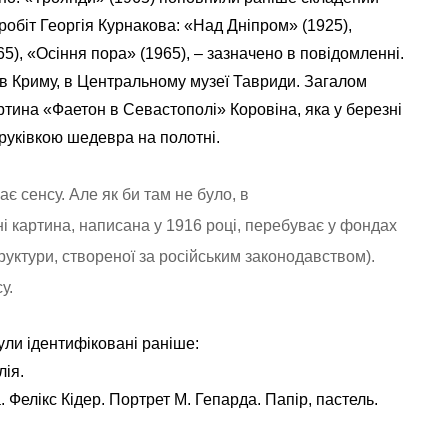
робіт Георгія Курнакова: «Над Дніпром» (1925),
65), «Осіння пора» (1965), – зазначено в повідомленні.
в Криму, в Центральному музеї Тавриди. Загалом
ртина «Фаетон в Севастополі» Коровіна, яка у березні
друківкою шедевра на полотні.
є сенсу. Але як би там не було, в
 картина, написана у 1916 році, перебуває у фондах
руктури, створеної за російським законодавством).
у.
були ідентифіковані раніше:
лія.
 Фелікс Кідер. Портрет М. Гепарда. Папір, пастель.