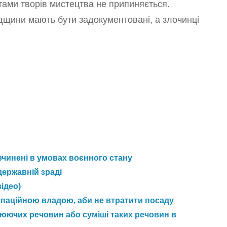
тами творів мистецтва не припиняється.
адщини мають бути задокументовані, а злочинці
 вчинені в умовах воєнного стану
державній зраді
ідео)
упаційною владою, аби не втратити посаду
юючих речовин або суміші таких речовин в