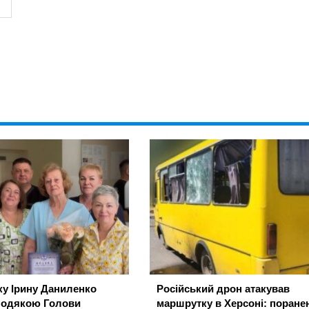
ку Ірину Даниленко
Російський дрон атакував
подякою Голови
маршрутку в Херсоні: поране