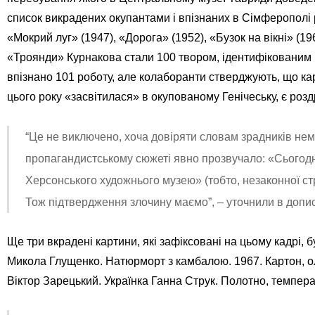
список викрадених окупантами і впізнаних в Сімферополі 
«Мокрий луг» (1947), «Дорога» (1952), «Бузок на вікні» (19
«Троянди» Курнакова стали 100 твором, ідентифікованим 
впізнано 101 роботу, але колаборанти стверджують, що ка
цього року «засвітилася» в окупованому Генічеську, є роз
“Це не виключено, хоча довіряти словам зрадників нема
пропагандистському сюжеті явно прозвучало: «Сьогодні
Херсонського художнього музею» (тобто, незаконної ст
Тож підтвердження злочину маємо”, – уточнили в допис
Ще три вкрадені картини, які зафіксовані на цьому кадрі, 
Микола Глущенко. Натюрморт з камбалою. 1967. Картон, о
Віктор Зарецький. Українка Ганна Струк. Полотно, темпера.