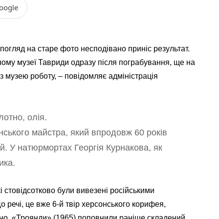
oogle
погляд на старе фото несподівано приніс результат.
ному музеї Тавриди одразу після пограбування, ще на
з музею роботу, – повідомляє адміністрація
лотно, олія.
нського майстра, який впродовж 60 років
й. У натюрмортах Георгія Курнакова, як
ика.
кі стовідсотково були вивезені російськими
 речі, це вже 6-й твір херсонського корифея,
но. «Троянди» (1965) поповнили раніше складений