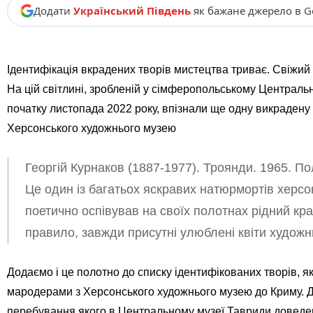
Додати
Український Південь
як бажане джерело в G
Ідентифікація вкрадених творів мистецтва триває.
Свіжий 
На цій світлині, зробленій у сімферопольському Централь
початку листопада 2022 року, впізнали ще одну викрадену 
Херсонського художнього музею
Георгій Курнаков (1887-1977). Троянди. 1965. По
Це один із багатьох яскравих натюрмортів херсо
поетично оспівував на своїх полотнах рідний кра
правило, завжди присутні улюблені квіти художн
Додаємо і це полотно до списку ідентифікованих творів, я
мародерами з Херсонського художнього музею до Криму. До
перебування якого в Центральному музеї Тавриди доведе