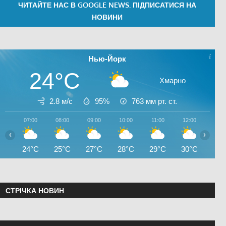
ЧИТАЙТЕ НАС В GOOGLE NEWS. ПІДПИСАТИСЯ НА
НОВИНИ
Нью-Йорк
24°C
Хмарно
2.8 м/с
95%
763
мм рт. ст.
07:00
08:00
09:00
10:00
11:00
12:00
13:0
‹
›
24°C
25°C
27°C
28°C
29°C
30°C
31°
СТРІЧКА НОВИН