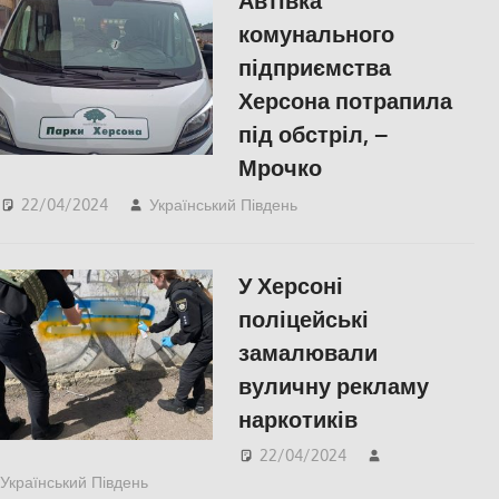
Автівка
комунального
підприємства
Херсона потрапила
під обстріл, –
Мрочко
22/04/2024
Український Південь
ПОПУЛЯРНЕ
,
Херсон
У Херсоні
поліцейські
замалювали
вуличну рекламу
наркотиків
22/04/2024
Український Південь
Фото