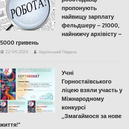
пропонують
найвищу зарплату
фельдшеру – 21000,
найнижчу архівісту –
5000 гривень
22/04/2024
Український Південь
ПОПУЛЯРНЕ
,
Херсон
Учні
Горностаївського
ліцею взяли участь у
Міжнародному
конкурсі
,,Змагаймося за нове
життя!”