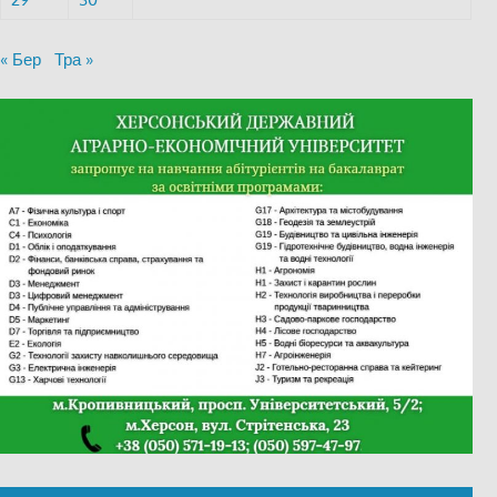
« Бер
Тра »