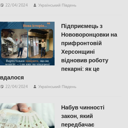
22/04/2024
Український Південь
Херсон
Підприємець з
Нововоронцовки на
прифронтовій
Херсонщині
відновив роботу
пекарні: як це
вдалося
22/04/2024
Український Південь
ПОПУЛЯРНЕ
,
Херсон
Набув чинності
закон, який
передбачає