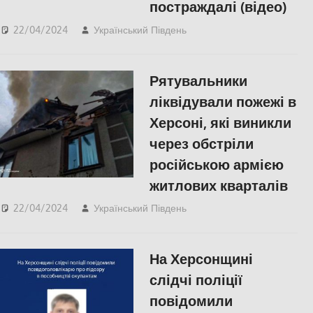
постраждалі (відео)
22/04/2024
Український Південь
Херсон
Рятувальники
ліквідували пожежі в
Херсоні, які виникли
через обстріли
російською армією
житлових кварталів
22/04/2024
Український Південь
Херсон
На Херсонщині
слідчі поліції
повідомили