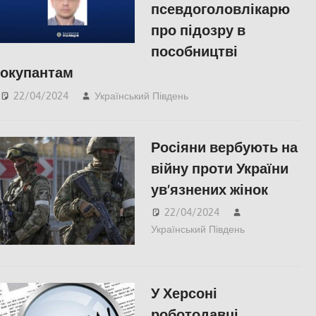
псевдоголовлікарю
про підозру в
пособництві
окупантам
22/04/2024
Український Південь
ЗДОРОВ'Я
,
Херсон
Росіяни вербують на
війну проти України
ув’язнених жінок
22/04/2024
Український Південь
Херсон
У Херсоні
роботодавці