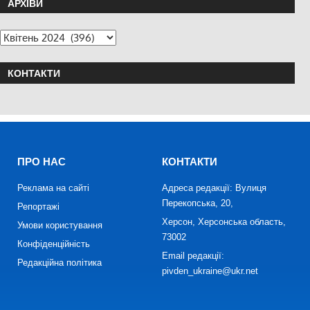
АРХІВИ
КОНТАКТИ
ПРО НАС
КОНТАКТИ
Реклама на сайті
Адреса редакції: Вулиця
Перекопська, 20,
Репортажі
Херсон, Херсонська область,
Умови користування
73002
Конфіденційність
Email редакції:
Редакційна політика
pivden_ukraine@ukr.net