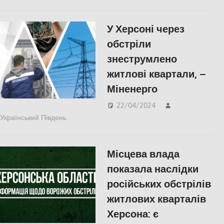
У Херсоні через
обстріли
знеструмлено
житлові квартали, –
Міненерго
22/04/2024
Український Південь
Херсон
Місцева влада
показала наслідки
російських обстрілів
житлових кварталів
Херсона: є