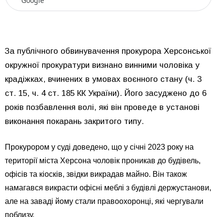
Google
За публічного обвинувачення прокурора Херсонської
окружної прокуратури визнано винними чоловіка у
крадіжках, вчинених в умовах воєнного стану (ч. 3
ст. 15, ч. 4 ст. 185 КК України). Його засуджено до 6
років позбавлення волі, які він проведе в установі
виконання покарань закритого типу.
Прокурором у суді доведено, що у січні 2023 року на
території міста Херсона чоловік проникав до будівель,
офісів та кіосків, звідки викрадав майно. Він також
намагався викрасти офісні меблі з будівлі держустанови,
але на заваді йому стали правоохоронці, які чергували
поблизу.