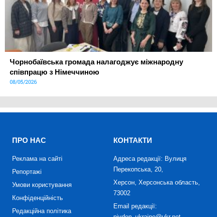
Чорнобаївська громада налагоджує міжнародну
співпрацю з Німеччиною
08/05/2026
ПРО НАС
КОНТАКТИ
Реклама на сайті
Адреса редакції: Вулиця
Перекопська, 20,
Репортажі
Херсон, Херсонська область,
Умови користування
73002
Конфіденційність
Email редакції:
Редакційна політика
pivden_ukraine@ukr.net