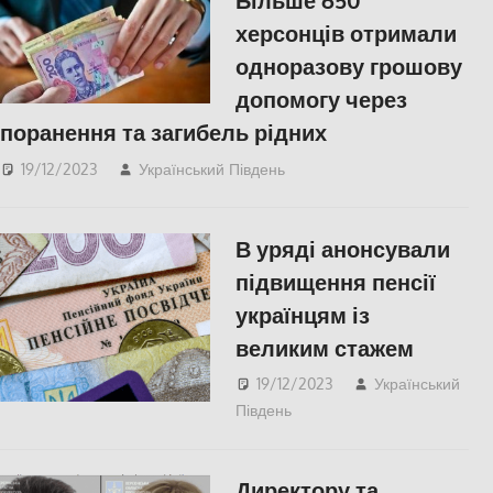
Більше 650
херсонців отримали
одноразову грошову
допомогу через
поранення та загибель рідних
19/12/2023
Український Південь
Херсон
В уряді анонсували
підвищення пенсії
українцям із
великим стажем
19/12/2023
Український
Південь
ЕКОНОМІКА
Директору та