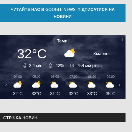
ЧИТАЙТЕ НАС В GOOGLE NEWS. ПІДПИСАТИСЯ НА
НОВИНИ
Темпі
32°C
Хмарно
2.4 м/с
42%
759
мм рт. ст.
04:00
05:00
06:00
07:00
08:00
09:00
10:0
‹
›
32°C
32°C
31°C
32°C
33°C
35°C
36°
СТРІЧКА НОВИН