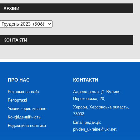
АРХІВИ
КОНТАКТИ
ПРО НАС
КОНТАКТИ
Реклама на сайті
Адреса редакції: Вулиця
Перекопська, 20,
Репортажі
Херсон, Херсонська область,
Умови користування
73002
Конфіденційність
Email редакції:
Редакційна політика
pivden_ukraine@ukr.net