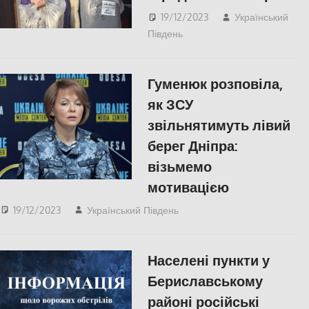
19/12/2023
Український
Південь
Херсон
Гуменюк розповіла,
як ЗСУ
звільнятимуть лівий
берег Дніпра:
візьмемо
мотивацією
19/12/2023
Український Південь
Херсон
Населені пункти у
Бериславському
районі російські