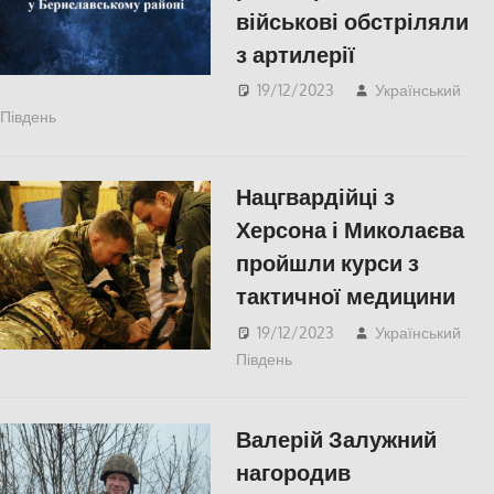
військові обстріляли
з артилерії
19/12/2023
Український
Південь
Херсон
Нацгвардійці з
Херсона і Миколаєва
пройшли курси з
тактичної медицини
19/12/2023
Український
Південь
Николаев
,
ПОПУЛЯРНЕ
,
Херсон
Валерій Залужний
нагородив