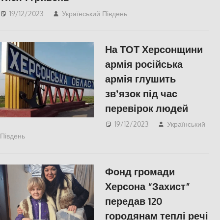
19/12/2023
Український Південь
ПОПУЛЯРНЕ
,
Херсон
На ТОТ Херсонщини
армія російська
армія глушить
звʼязок під час
перевірок людей
19/12/2023
Український
Південь
ПОПУЛЯРНЕ
,
Херсон
Фонд громади
Херсона “Захист”
передав 120
городянам теплі речі