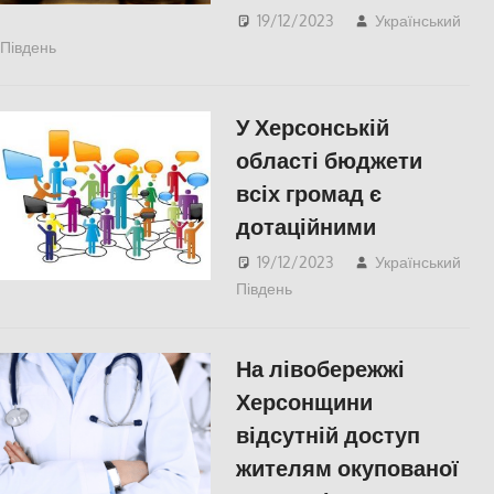
19/12/2023
Український
Південь
ЕКОНОМІКА
,
Херсон
У Херсонській
області бюджети
всіх громад є
дотаційними
19/12/2023
Український
Південь
Херсон
На лівобережжі
Херсонщини
відсутній доступ
жителям окупованої