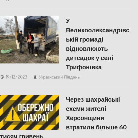
У
Великоолександрівс
ькій громаді
відновлюють
дитсадок у селі
Трифонівка
19/12/2023
Український Південь
slider
,
Херсон
Через шахрайські
схеми жителі
Херсонщини
втратили більше 60
тисяч гривень