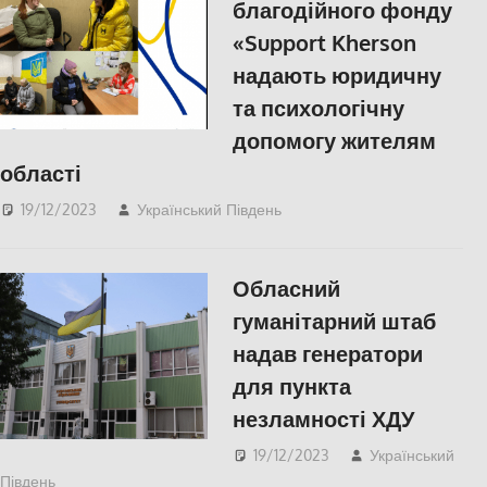
благодійного фонду
«Support Kherson
надають юридичну
та психологічну
допомогу жителям
області
19/12/2023
Український Південь
Херсон
Обласний
гуманітарний штаб
надав генератори
для пункта
незламності ХДУ
19/12/2023
Український
Південь
ПОПУЛЯРНЕ
,
Херсон