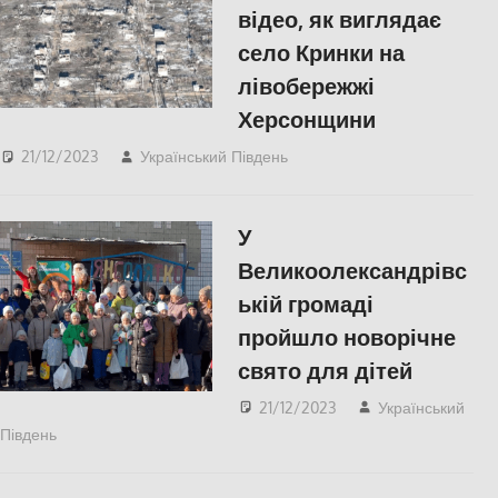
відео, як виглядає
село Кринки на
лівобережжі
Херсонщини
21/12/2023
Український Південь
ПОПУЛЯРНЕ
,
Херсон
У
Великоолександрівс
ькій громаді
пройшло новорічне
свято для дітей
21/12/2023
Український
Південь
ПОПУЛЯРНЕ
,
Херсон