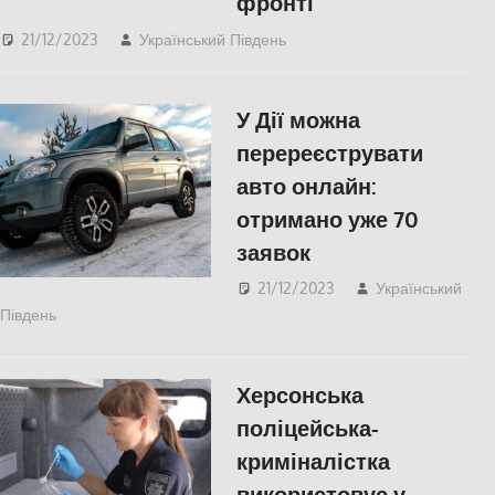
фронті
21/12/2023
Український Південь
Меморіал пам'яті
,
ПОПУЛЯРНЕ
У Дії можна
перереєструвати
авто онлайн:
отримано уже 70
заявок
21/12/2023
Український
Південь
ЕКОНОМІКА
Херсонська
поліцейська-
криміналістка
використовує у