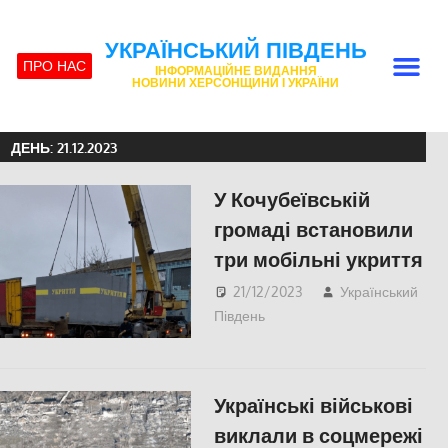
УКРАЇНСЬКИЙ ПІВДЕНЬ
ПРО НАС
ІНФОРМАЦІЙНЕ ВИДАННЯ
НОВИНИ ХЕРСОНЩИНИ І УКРАЇНИ
ДЕНЬ:
21.12.2023
У Кочубеївській
громаді встановили
три мобільні укриття
21/12/2023
Український
Південь
ПОПУЛЯРНЕ
,
Херсон
Українські військові
виклали в соцмережі