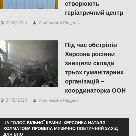
створюють
геріатричний центр
21/12/2023
Український Південь
ПОПУЛЯРНЕ
,
Херсон
Під час обстрілів
Херсона росіяни
знищили склади
трьох гуманітарних
організацій –
координаторка ООН
21/12/2023
Український Південь
Херсон
UA ГОЛОС ВІЛЬНОЇ КРАЇНИ: ХЕРСОНКА НАТАЛЯ
ХОЛМАТОВА ПРОВЕЛА МУЗИЧНО ПОЕТИЧНИЙ ЗАХІД
ДЛЯ ВПО