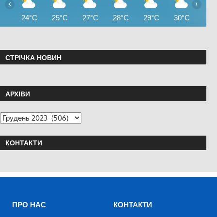
‹
›
24°C
25°C
27°C
28°C
29°C
30°C
31°
СТРІЧКА НОВИН
АРХІВИ
КОНТАКТИ
ПРО НАС
КОНТАКТИ