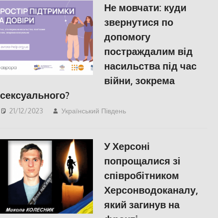
Не мовчати: куди
звернутися по
допомогу
постраждалим від
насильства під час
війни, зокрема
сексуального?
21/12/2023
Український Південь
Актуальні новини
У Херсоні
попрощалися зі
співробітником
Херсонводоканалу,
який загинув на