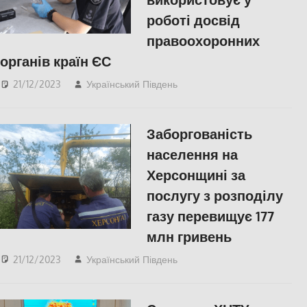
роботі досвід
правоохоронних
органів країн ЄС
21/12/2023
Український Південь
slider
,
Херсон
Заборгованість
населення на
Херсонщині за
послугу з розподілу
газу перевищує 177
млн гривень
21/12/2023
Український Південь
Херсон