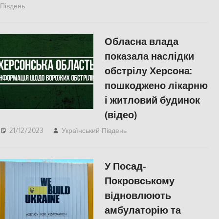
Південь
ПОПУЛЯРНЕ
,
Херсон
Обласна влада
показала наслідки
обстрілу Херсона:
пошкоджено лікарню
і житловий будинок
(відео)
21/12/2023
Український Південь
Херсон
У Посад-
Покровському
відновлюють
амбулаторію та