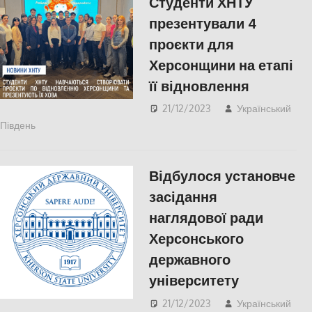
Студенти ХНТУ
презентували 4
проєкти для
Херсонщини на етапі
її відновлення
21/12/2023
Український
Південь
Без рубрики
Відбулося установче
засідання
наглядової ради
Херсонського
державного
університету
21/12/2023
Український