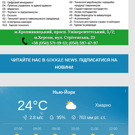
ЧИТАЙТЕ НАС В GOOGLE NEWS. ПІДПИСАТИСЯ НА
НОВИНИ
Нью-Йорк
24°C
Хмарно
2.8 м/с
95%
763
мм рт. ст.
07:00
08:00
09:00
10:00
11:00
12:00
13:0