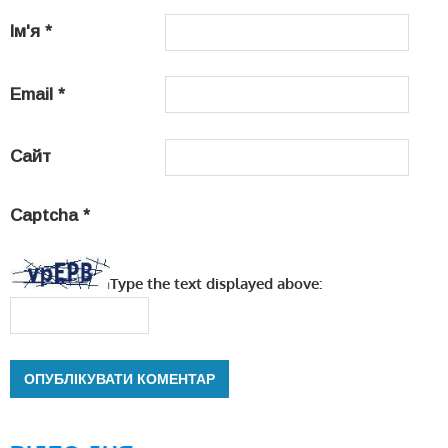
Ім'я
*
Email
*
Сайт
Captcha
*
Type the text displayed above: