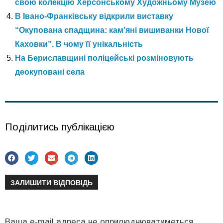
свою колекцію Херсонському Художньому Музею
В Івано-Франківську відкрили виставку
“Окупована спадщина: кам’яні вишиванки Нової
Каховки”. В чому її унікальність
На Бериславщині поліцейські розміновують
деокуповані села
Поділитись публікацією
ЗАЛИШИТИ ВІДПОВІДЬ
Ваша e-mail адреса не оприлюднюватиметься.