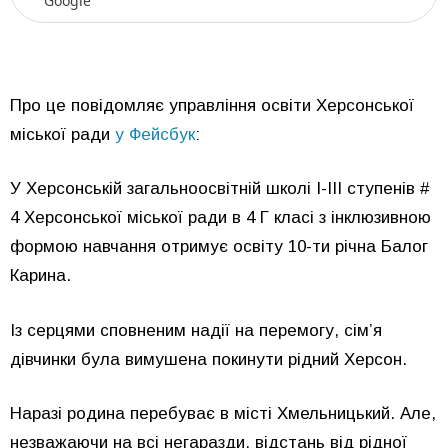
Google
Про це повідомляє управління освіти Херсонської
міської ради
у Фейсбук
:
У Херсонській загальноосвітній школі І-ІІІ ступенів #
4 Херсонської міської ради в 4 Г класі з інклюзивною
формою навчання отримує освіту 10-ти річна Балог
Карина.
Із серцями сповненим надії на перемогу, сім’я
дівчинки була вимушена покинути рідний Херсон.
Наразі родина перебуває в місті Хмельницький. Але,
незважаючи на всі негаразди, відстань від рідної