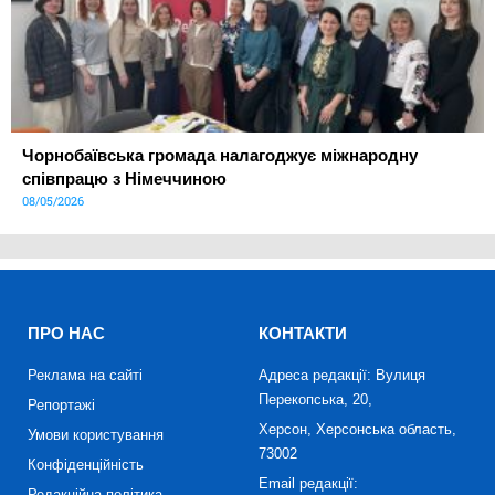
Чорнобаївська громада налагоджує міжнародну
співпрацю з Німеччиною
08/05/2026
ПРО НАС
КОНТАКТИ
Реклама на сайті
Адреса редакції: Вулиця
Перекопська, 20,
Репортажі
Херсон, Херсонська область,
Умови користування
73002
Конфіденційність
Email редакції:
Редакційна політика