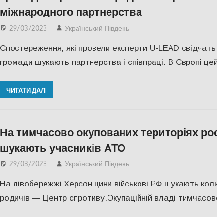
міжнародного партнерства
29/03/2023
Український Південь
Актуальні новини
,
ЕКО
Спостереження, які провели експерти U-LEAD свідчать п
громади шукають партнерства і співпраці. В Європі це
ЧИТАТИ ДАЛІ
На тимчасово окупованих територіях рос
шукають учасників АТО
29/03/2023
Український Південь
Актуальні новини
,
ПО
На лівобережжі Херсонщини військові РФ шукають колиш
родичів — Центр спротиву.Окупаційній владі тимчасов