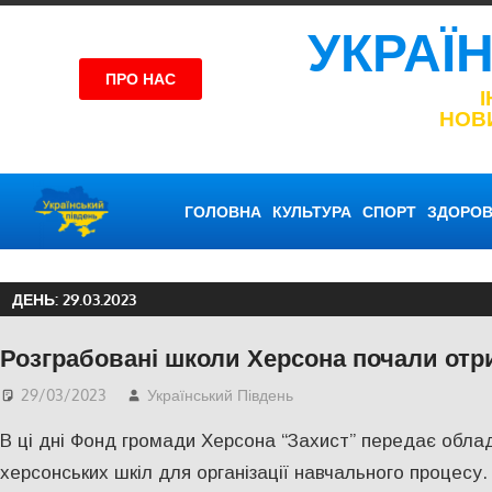
УКРАЇ
ПРО НАС
НОВ
ГОЛОВНА
КУЛЬТУРА
СПОРТ
ЗДОРОВ
ДЕНЬ:
29.03.2023
Розграбовані школи Херсона почали от
29/03/2023
Український Південь
Актуальні новини
,
Осв
В ці дні Фонд громади Херсона “Захист” передає обла
херсонських шкіл для організації навчального процесу.