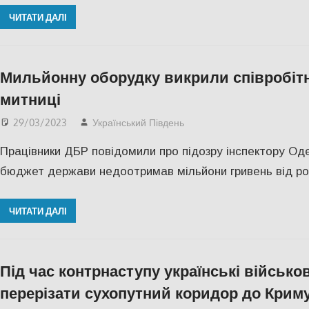
ЧИТАТИ ДАЛІ
Мильйонну оборудку викрили співробіт
митниці
29/03/2023
Український Південь
Актуальні новини
,
Оде
Працівники ДБР повідомили про підозру інспектору Одес
бюджет держави недоотримав мільйони гривень від ро
ЧИТАТИ ДАЛІ
Під час контрнаступу українські військо
перерізати сухопутний коридор до Крим