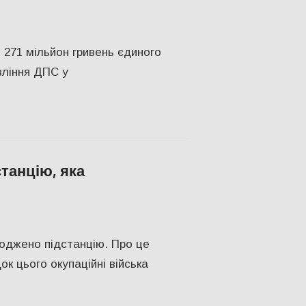
НОМІКА
,
Запоріжжя
,
Запорожье
,
ПОПУЛЯРНЕ
 271 мільйон гривень єдиного
вління ДПС у
танцію, яка
оріжжя
,
Запорожье
,
ПОПУЛЯРНЕ
оджено підстанцію. Про це
к цього окупаційні війська