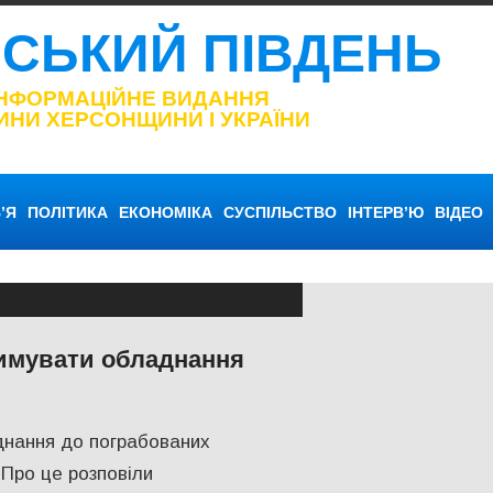
НСЬКИЙ ПІВДЕНЬ
ІНФОРМАЦІЙНЕ ВИДАННЯ
ИНИ ХЕРСОНЩИНИ І УКРАЇНИ
’Я
ПОЛІТИКА
ЕКОНОМІКА
СУСПІЛЬСТВО
ІНТЕРВ’Ю
ВІДЕО
римувати обладнання
іта Херсонщини
,
ПОПУЛЯРНЕ
,
Херсон
,
Херсонська область
днання до пограбованих
 Про це розповіли