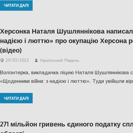
ЧИТАТИ ДАЛІ
Херсонка Наталя Шушляннікова написал
надією і люттю» про окупацію Херсона 
(відео)
29/03/2023
Український Південь
Блог
,
Відео
,
КУЛЬТУР
Волонтерка, викладачка ліцею Наталя Шушляннікова 
«Щоденники війни: з надією і люттю». Туди увійшли вірш
ЧИТАТИ ДАЛІ
271 мільйон гривень єдиного податку сп