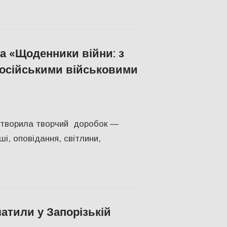
а «Щоденники війни: з
російськими військовими
А
,
СУСПІЛЬСТВО
,
Херсон
,
Херсонська область
створила творчий доробок —
і, оповідання, світлини,
латили у Запорізькій