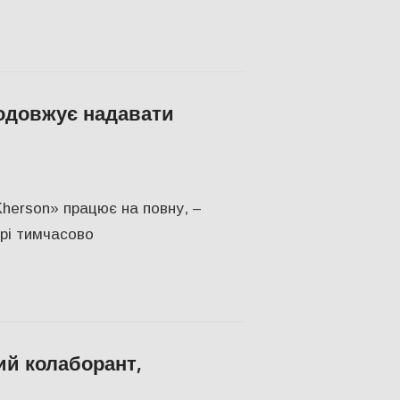
родовжує надавати
ПУЛЯРНЕ
,
Херсон
,
Херсонська область
Kherson» працює на повну, –
трі тимчасово
ий колаборант,