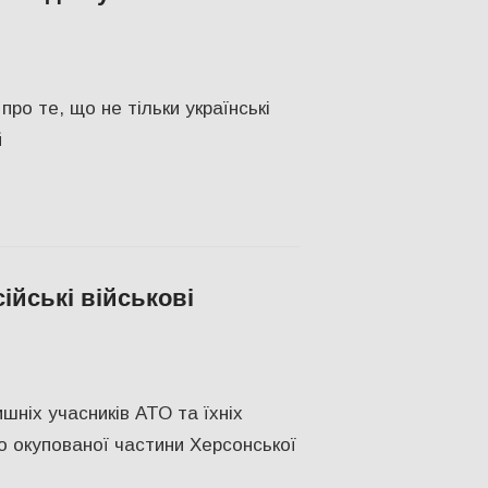
НОМІКА
ро те, що не тільки українські
й
ійські військові
ПУЛЯРНЕ
,
Херсон
,
Херсонська область
ніх учасників АТО та їхніх
о окупованої частини Херсонської