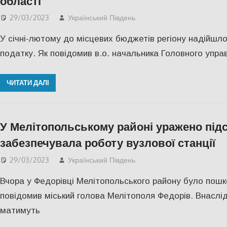
області
29/03/2023
Український Південь
Актуальні новини
,
ЕКО
У січні-лютому до місцевих бюджетів регіону надійшло
податку. Як повідомив в.о. начальника Головного упра
ЧИТАТИ ДАЛІ
У Мелітопольському районі уражено підс
забезпечувала роботу вузлової станції
29/03/2023
Український Південь
Актуальні новини
,
Зап
Вчора у Федорівці Мелітопольського району було пошк
повідомив міський голова Мелітополя Федорів. Внаслідо
матимуть