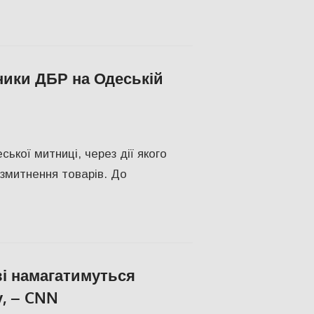
ники ДБР на Одеській
сса
,
ПОПУЛЯРНЕ
ької митниці, через дії якого
змитнення товарів. До
ві намагатимуться
у, – CNN