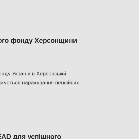
ного фонду Херсонщини
новини
,
ЕКОНОМІКА
,
ПОПУЛЯРНЕ
,
Херсон
,
Херсонська область
онду України в Херсонській
жується нарахування пенсійних
EAD для успішного