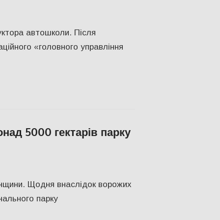
ПУЛЯРНЕ
,
Херсон
,
Херсонська область
уктора автошколи. Після
аційного «головного управління
над 5000 гектарів парку
ПУЛЯРНЕ
,
Херсон
,
Херсонська область
онщини. Щодня внаслідок ворожих
нального парку