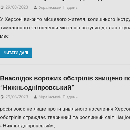
29/03/2023
Український Південь
Актуальні новини
,
ПО
У Херсоні викрито місцевого жителя, колишнього інстр
тимчасового захоплення міста він вступив до лав окуп
мвс
ЧИТАТИ ДАЛІ
Внаслідок ворожих обстрілів знищено по
“Нижньодніпровський”
29/03/2023
Український Південь
Актуальні новини
,
ПО
росія воює не лише проти цивільного населення Херс
обстрілів страждає тваринний та рослинний світ Націо
«Нижньодніпровський»,