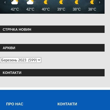
‹
›
42°C
42°C
40°C
39°C
38°C
38°C
36°
СТРІЧКА НОВИН
АРХІВИ
КОНТАКТИ
ПРО НАС
КОНТАКТИ