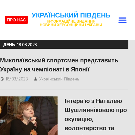
УКРАЇНСЬКИЙ ПІВДЕНЬ
ПРО НАС
ІНФОРМАЦІЙНЕ ВИДАННЯ
НОВИНИ ХЕРСОНЩИНИ І УКРАЇНИ
ДЕНЬ:
18.03.2023
Миколаївський спортсмен представить
Україну на чемпіонаті в Японії
18/03/2023
Український Південь
Актуальні новини
,
Николаев
,
СПОРТ
Інтерв’ю з Наталею
Шушлянніковою про
окупацію,
волонтерство та