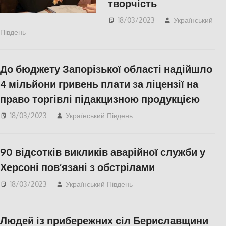
творчість
18/03/2023
Український
Південь
КУЛЬТУРА
,
СУСПІЛЬСТВО
,
Херсон
,
Херсонська
область
До бюджету Запорізької області надійшло
4 мільйони гривень плати за ліцензії на
право торгівлі підакцизною продукцією
18/03/2023
Український Південь
Актуальні новини
,
ЕКОНОМІКА
,
ПОПУЛЯРНЕ
90 відсотків викликів аварійної служби у
Херсоні пов’язані з обстрілами
18/03/2023
Український Південь
Актуальні новини
,
ПОПУЛЯРНЕ
,
Херсон
,
Херсонська область
Людей із прибережних сіл Бериславщини