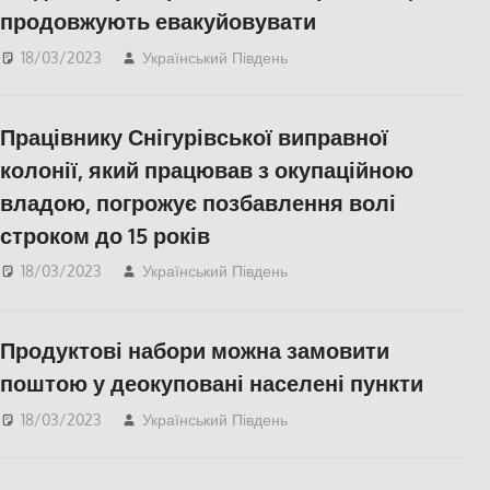
продовжують евакуйовувати
18/03/2023
Український Південь
Берислав
,
СУСПІЛЬСТВО
,
Херсон
,
Херсонська область
Працівнику Снігурівської виправної
колонії, який працював з окупаційною
владою, погрожує позбавлення волі
строком до 15 років
18/03/2023
Український Південь
Актуальні новини
,
Николаев
,
ПОПУЛЯРНЕ
Продуктові набори можна замовити
поштою у деокуповані населені пункти
18/03/2023
Український Південь
СУСПІЛЬСТВО
,
Херсон
,
Херсонська
область