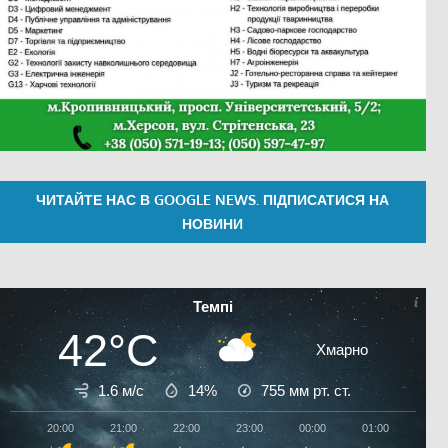
ЧИТАЙТЕ НАС В GOOGLE NEWS. ПІДПИСАТИСЯ НА
НОВИНИ
Темпі
42°C
Хмарно
1.6 м/с
14%
755
мм рт. ст.
20:00
21:00
22:00
23:00
00:00
01:00
02:0