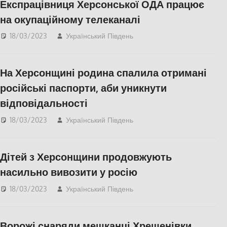
Експрацівниця Херсонської ОДА працює
на окупаційному телеканалі
18/03/2023
Український Південь
Актуальні новини
,
ПОПУЛЯРНЕ
,
Херсон
,
Херсонська область
На Херсонщині родина спалила отримані
російські паспорти, аби уникнути
відповідальності
18/03/2023
Український Південь
Актуальні новини
,
ПОПУЛЯРНЕ
,
Херсон
,
Херсонська область
Дітей з Херсонщини продовжують
насильно вивозити у росію
18/03/2023
Український Південь
Актуальні новини
,
ПОПУЛЯРНЕ
,
Херсон
,
Херсонська область
Ворожі снаряди мешканці Хрещенівки