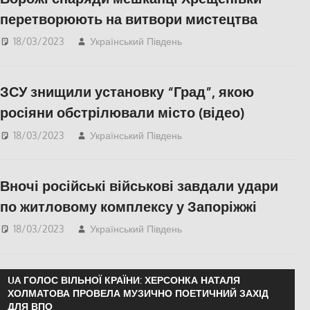
перетворюють на витвори мистецтва
18/03/2023
Український Південь
Актуальні новини
,
КУЛЬТУРА
,
ПОПУЛЯРНЕ
,
Херсон
,
Херсонська
ЗСУ знищили установку “Град”, якою
область
росіяни обстрілювали місто (відео)
18/03/2023
Український Південь
Актуальні новини
,
ПОПУЛЯРНЕ
,
Херсон
,
Херсонська область
Вночі російські військові завдали удари
по житловому комплексу у Запоріжжі
18/03/2023
Український Південь
Актуальні новини
,
Запоріжжя
,
Запорожье
,
ПОПУЛЯРНЕ
UA ГОЛОС ВІЛЬНОЇ КРАЇНИ: ХЕРСОНКА НАТАЛЯ
ХОЛМАТОВА ПРОВЕЛА МУЗИЧНО ПОЕТИЧНИЙ ЗАХІД
ДЛЯ ВПО