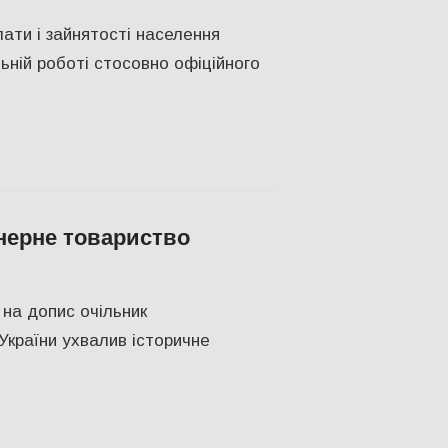
лати і зайнятості населення
ьній роботі стосовно офіційного
нерне товариство
ПІЛЬСТВО
,
Херсон
,
Херсонська область
 на допис очільник
України ухвалив історичне