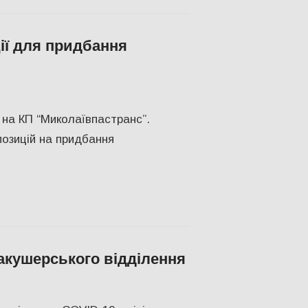
ії для придбання
лаев
,
СУСПІЛЬСТВО
 на КП “Миколаївпастранс”.
позицій на придбання
акушерського відділення
ПІЛЬСТВО
,
Херсон
,
Херсонська область