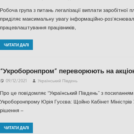
Робоча група з питань легалізації виплати заробітної п
приділяє максимальну увагу інформаційно-роз’яснювал
працевлаштування працівників,
ЧИТАТИ ДАЛІ
“Укроборонпром” переворюють на акціо
09/12/2021
Український Південь
Актуальні новини
,
СУС
Про це повідомляє “Український Південь” з посиланням
Укроборонпрому Юрія Гусєва: Щойно Кабінет Міністрів 
рішення –
ЧИТАТИ ДАЛІ