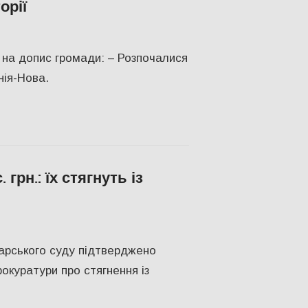
орії
ПІЛЬСТВО
,
Херсон
,
Херсонська область
 на допис громади: – Розпочалися
нія-Нова.
рн.: їх стягнуть із
ПІЛЬСТВО
,
Херсон
,
Херсонська область
арського суду підтверджено
окуратури про стягнення із