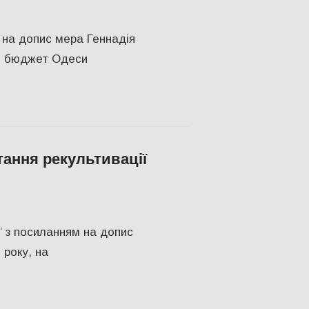
НОМІКА
,
Одесса
,
СУСПІЛЬСТВО
 на допис мера Геннадія
но бюджет Одеси
тання рекультивації
ПІЛЬСТВО
,
Херсон
,
Херсонська область
” з посиланням на допис
 року, на