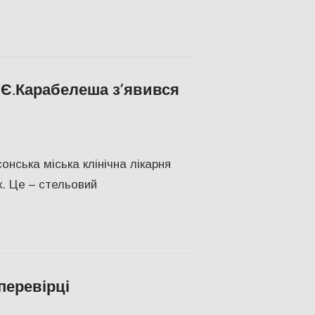
м.Є.Карабелеша з’явився
ПІЛЬСТВО
,
Херсон
,
Херсонська область
онська міська клінічна лікарня
к. Це – стельовий
перевірці
ПІЛЬСТВО
,
Херсон
,
Херсонська область