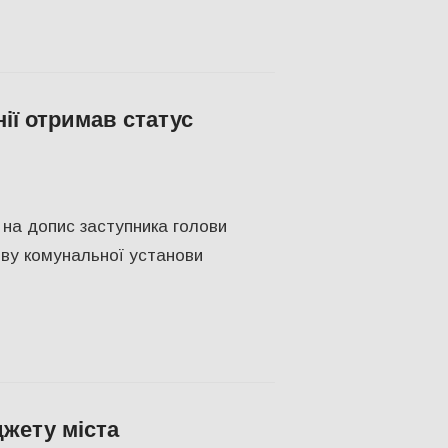
ії отримав статус
ТУРА
,
СУСПІЛЬСТВО
,
Херсон
,
Херсонська область
 на допис заступника голови
иву комунальної установи
джету міста