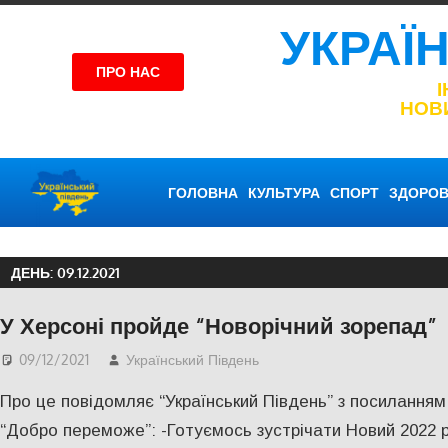
УКРАЇ
ПРО НАС
НОВ
ГОЛОВНА
КУЛЬТУРА
СПОРТ
ЗДОРОВ
ДЕНЬ:
09.12.2021
У Херсоні пройде “Новорічний зорепад”
09/12/2021
Український Південь
Актуальні новини
,
СУС
Про це повідомляє “Український Південь” з посилання
“Добро переможе”: -Готуємось зустрічати Новий 2022 рі