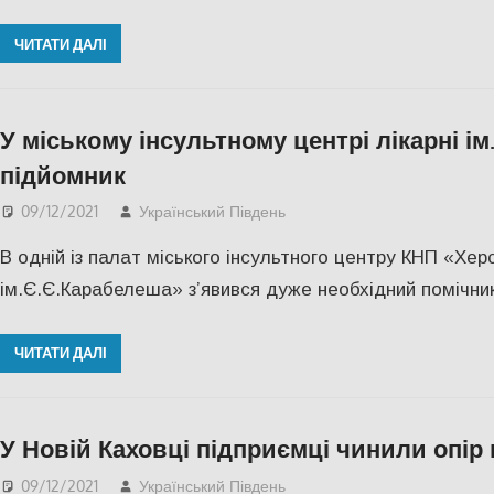
ЧИТАТИ ДАЛІ
У міському інсультному центрі лікарні і
підйомник
09/12/2021
Український Південь
Актуальні новини
,
СУС
В одній із палат міського інсультного центру КНП «Херс
ім.Є.Є.Карабелеша» з’явився дуже необхідний помічни
ЧИТАТИ ДАЛІ
У Новій Каховці підприємці чинили опір 
09/12/2021
Український Південь
Актуальні новини
,
СУС