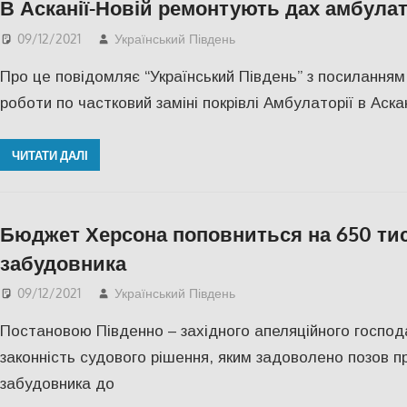
В Асканії-Новій ремонтують дах амбулат
09/12/2021
Український Південь
Актуальні новини
,
СУС
Про це повідомляє “Український Південь” з посиланням
роботи по частковий заміні покрівлі Амбулаторії в Аска
ЧИТАТИ ДАЛІ
Бюджет Херсона поповниться на 650 тис. г
забудовника
09/12/2021
Український Південь
Актуальні новини
,
СУС
Постановою Південно – західного апеляційного господ
законність судового рішення, яким задоволено позов пр
забудовника до