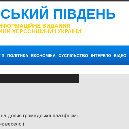
НСЬКИЙ ПІВДЕНЬ
ІНФОРМАЦІЙНЕ ВИДАННЯ
ИНИ ХЕРСОНЩИНИ І УКРАЇНИ
’Я
ПОЛІТИКА
ЕКОНОМІКА
СУСПІЛЬСТВО
ІНТЕРВ’Ю
ВІДЕО
ПІЛЬСТВО
,
Херсон
,
Херсонська область
м на допис громадської платформі
к весело і