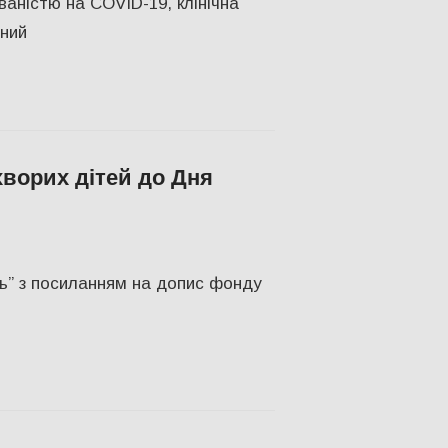
юваністю на COVID-19, клінічна
йний
хворих дітей до Дня
ПІЛЬСТВО
,
Херсон
,
Херсонська область
ь” з посиланням на допис фонду