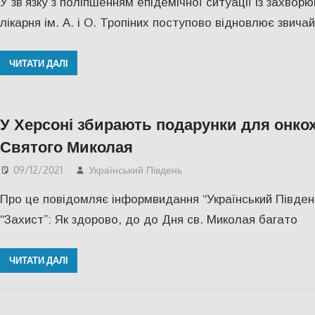
У зв’язку з поліпшенням епідемічної ситуації із захвор
лікарня ім. А. і О. Тропіних поступово відновлює звича
ЧИТАТИ ДАЛІ
У Херсоні збирають подарунки для онко
Святого Миколая
09/12/2021
Український Південь
Актуальні новини
,
СУС
Про це повідомляє інформвидання “Український Півден
“Захист”: Як здорово, до до Дня св. Миколая багато
ЧИТАТИ ДАЛІ