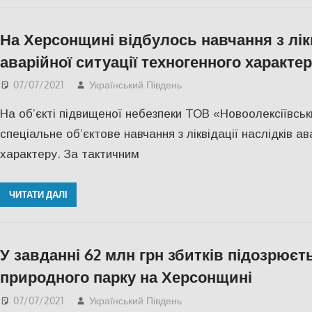
На Херсонщині відбулось навчання з лікв
аварійної ситуації техногенного характер
07/07/2021
Український Південь
IНТЕРВ'Ю
,
Актуальні н
На об’єкті підвищеної небезпеки ТОВ «Новоолексіївсь
спеціальне об’єктове навчання з ліквідації наслідків ав
характеру. За тактичним
ЧИТАТИ ДАЛІ
У завданні 62 млн грн збитків підозрює
природного парку на Херсонщині
07/07/2021
Український Південь
СУСПІЛЬСТВО
,
Херсо