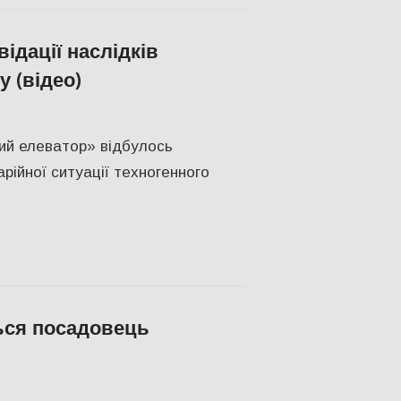
ідації наслідків
у (відео)
овини
,
СУСПІЛЬСТВО
,
Херсон
,
Херсонська область
кий елеватор» відбулось
арійної ситуації техногенного
ться посадовець
н