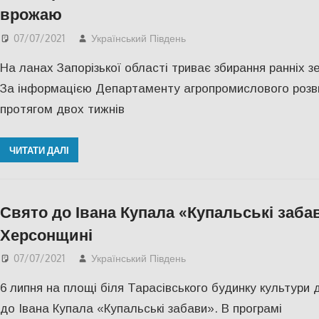
врожаю
07/07/2021
Український Південь
Запорожье
,
СУСПІЛЬС
На ланах Запорізької області триває збирання ранніх з
За інформацією Департаменту агропромислового розви
протягом двох тижнів
ЧИТАТИ ДАЛІ
Свято до Івана Купала «Купальські заба
Херсонщині
07/07/2021
Український Південь
СУСПІЛЬСТВО
,
Херсо
6 липня на площі біля Тарасівського будинку культури 
до Івана Купала «Купальські забави». В програмі