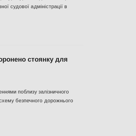
ої судової адміністрації в
боронено стоянку для
ПІЛЬСТВО
,
Херсон
ннями поблизу залізничного
схему безпечного дорожнього