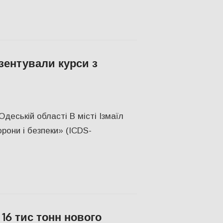
зентували курси з
мережах
,
СУСПІЛЬСТВО
деській області В місті Ізмаїл
рони і безпеки» (ICDS-
16 тис тонн нового