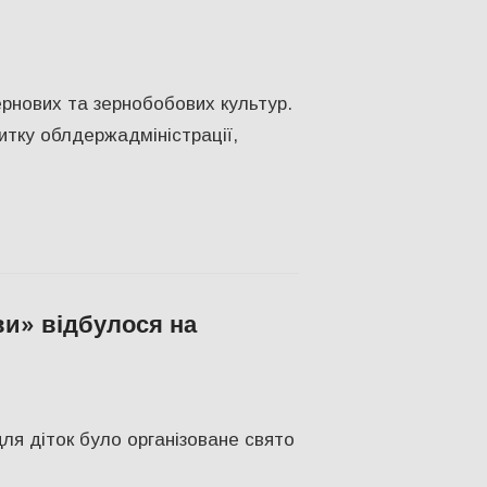
ТВО
ернових та зернобобових культур.
тку облдержадміністрації,
ви» відбулося на
н
для діток було організоване свято