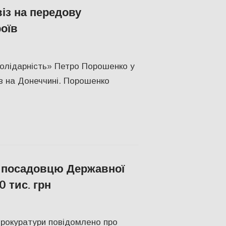
із на передову
оїв
ІТИКА
,
СУСПІЛЬСТВО
Солідарність» Петро Порошенко у
ав на Донеччині. Порошенко
у посадовцю Державної
0 тис. грн
н
прокуратури повідомлено про