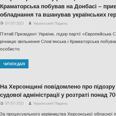
Краматорська побував на Донбасі – прив
обладнання та вшанував українських гер
07/07/2021
Український Південь
Меморіал пам'яті
,
ПОЛ
П’ятий Президент України, лідер партії «Європейська 
річницю звільнення Слов’янська і Краматорська побув
особисто
ЧИТАТИ ДАЛІ
На Херсонщині повідомлено про підозр
судової адміністрації у розтраті понад 70
07/07/2021
Український Південь
СУСПІЛЬСТВО
,
Херсо
За процесуального керівництва Херсонської обласної 