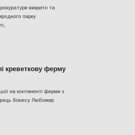
прокуратури викрито та
иродного парку
і,
пі креветкову ферму
О
шої на континенті ферми з
орець бізнесу Любомир