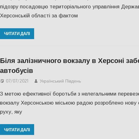
підозру посадовцю територіального управління Державн
Херсонській області за фактом
ЧИТАТИ ДАЛІ
Біля залізничного вокзалу в Херсоні за
автобусів
07/07/2021
Український Південь
Актуальні новини
,
СУС
З метою ефективної боротьби з нелегальними перевезе
вокзалу Херсонською міською радою розроблено нову 
руху, яку
ЧИТАТИ ДАЛІ