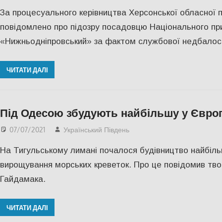
За процесуального керівництва Херсонської обласної 
повідомлено про підозру посадовцю Національного пр
«Нижньодніпровський» за фактом службової недбалост
ЧИТАТИ ДАЛІ
Під Одесою збудують найбільшу у Євро
07/07/2021
Український Південь
Одесса
,
СУСПІЛЬСТВ
На Тигульському лимані почалося будівництво найбіль
вирощування морських креветок. Про це повідомив тв
Гайдамака.
ЧИТАТИ ДАЛІ