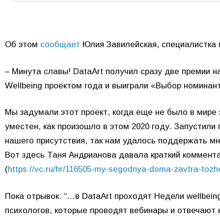
Об этом
сообщает
Юлия Завилейская, специалистка 
– Минута славы! DataArt получил сразу две премии 
Wellbeing проектом года и выиграли «Выбор номинан
Мы задумали этот проект, когда еще не было в мире 
уместен, как произошло в этом 2020 году. Запустили
нашего присутствия, так нам удалось поддержать мн
Вот здесь Таня Андрианова давала краткий коммента
(
https://vc.ru/hr/116505-my-segodnya-doma-zavtra-toz
Пока отрывок: “…в DataArt проходят Недели wellbe
психологов, которые проводят вебинары и отвечают 