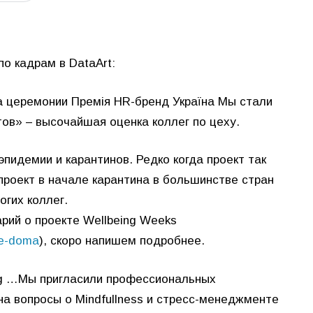
по кадрам в
DataArt
:
на церемонии Премія HR-бренд Україна Мы стали
тов» – высочайшая оценка коллег по цеху.
эпидемии и карантинов. Редко когда проект так
 проект в начале карантина в большинстве стран
огих коллег.
рий о проекте Wellbeing Weeks
he-doma
), скоро напишем подробнее.
ing …Мы пригласили профессиональных
на вопросы о Mindfullness и стресс-менеджменте