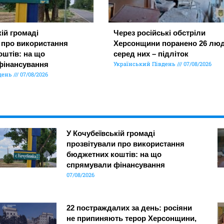
ій громаді
Через російські обстріли
 про використання
Херсонщини поранено 26 люд
штів: на що
серед них – підліток
фінансування
Український Південь
07/08/2026
день
07/08/2026
У Кочубеївській громаді
прозвітували про використання
бюджетних коштів: на що
спрямували фінансування
07/08/2026
22 постраждалих за день: росіяни
не припиняють терор Херсонщини,