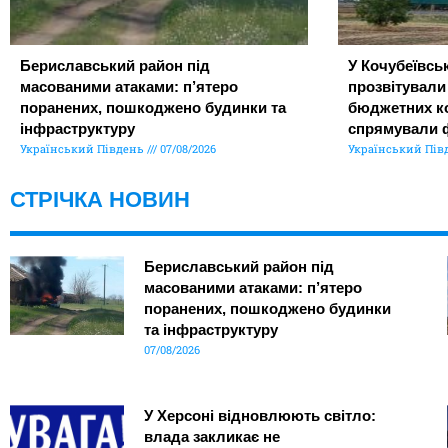
Бериславський район під
У Кочубеївськ
масованими атаками: п’ятеро
прозвітували
поранених, пошкоджено будинки та
бюджетних ко
інфраструктуру
спрямували 
Український Південь
07/08/2026
Український Пів
СТРІЧКА НОВИН
Бериславський район під
масованими атаками: п’ятеро
поранених, пошкоджено будинки
та інфраструктуру
07/08/2026
У Херсоні відновлюють світло:
влада закликає не