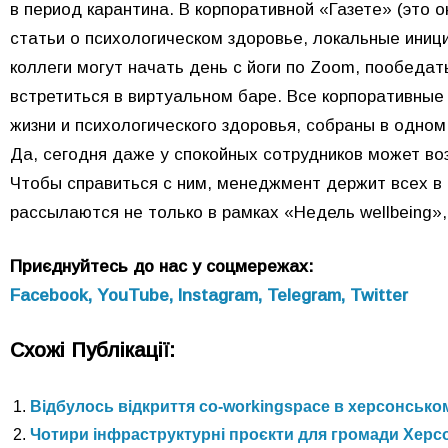
в период карантина. В корпоративной «Газете» (это 
статьи о психологическом здоровье, локальные ини
коллеги могут начать день с йоги по Zoom, пообедат
встретиться в виртуальном баре. Все корпоративные
жизни и психологического здоровья, собраны в одном
Да, сегодня даже у спокойных сотрудников может воз
Чтобы справиться с ним, менеджмент держит всех в 
рассылаются не только в рамках «Недель wellbeing»
Приєднуйтесь до нас у соцмережах:
Facebook,
YouTube,
Instagram,
Telegram,
Twitter
Схожі Публікації:
Відбулось відкриття co-workingspace в херсонськом
Чотири інфраструктурні проєкти для громади Хер