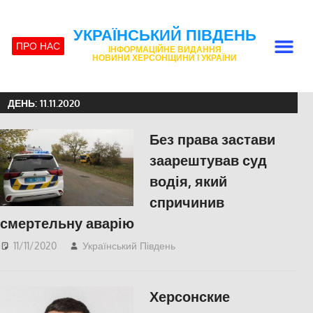
УКРАЇНСЬКИЙ ПІВДЕНЬ
ПРО НАС
ІНФОРМАЦІЙНЕ ВИДАННЯ
НОВИНИ ХЕРСОНЩИНИ І УКРАЇНИ
ДЕНЬ:
11.11.2020
Без права застави
заарештував суд
водія, який
спричинив
смертельну аварію
11/11/2020
Український Південь
Актуальні новини
,
СУСПІЛЬСТВО
,
Херсон
Херсонские