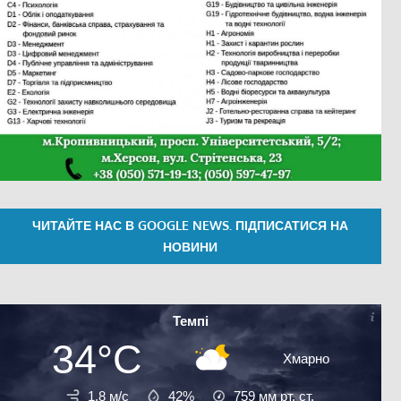
ЧИТАЙТЕ НАС В GOOGLE NEWS. ПІДПИСАТИСЯ НА
НОВИНИ
Темпі
34°C
Хмарно
1.8 м/с
42%
759
мм рт. ст.