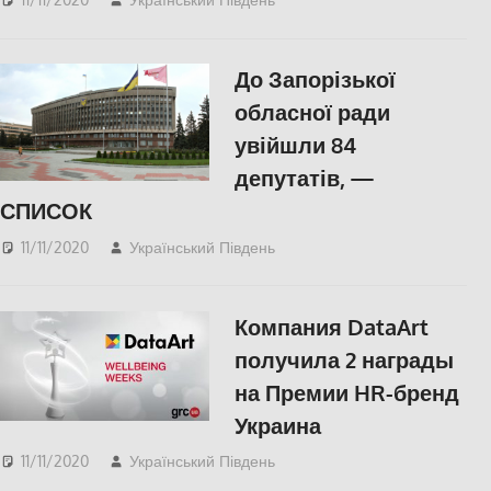
До Запорізької
обласної ради
увійшли 84
депутатів, —
СПИСОК
11/11/2020
Український Південь
Запорожье
,
СУСПІЛЬСТВО
Компания DataArt
получила 2 награды
на Премии HR-бренд
Украина
11/11/2020
Український Південь
Актуальні новини
,
СУСПІЛЬСТВО
,
Херсон