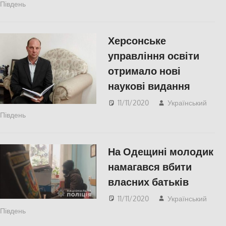
Південь
Актуальні новини
,
Одесса
,
СУСПІЛЬСТВО
Херсонське
управління освіти
отримало нові
наукові видання
11/11/2020
Український
Південь
Актуальні новини
,
СУСПІЛЬСТВО
,
Херсон
,
Херсонська
область
На Одещині молодик
намагався вбити
власних батьків
11/11/2020
Український
Південь
Актуальні новини
,
Одесса
,
СУСПІЛЬСТВО