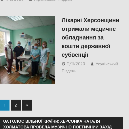
СУСПІЛЬСТВО
,
Херсон
,
Херсонська область
Лікарні Херсонщини
отримали медичне
обладнання за
кошти державної
субвенції
11/11/2020
Український
Південь
Актуальні новини
,
СУСПІЛЬСТВО
,
Херсон
,
Херсонська область
1
2
»
UA ГОЛОС ВІЛЬНОЇ КРАЇНИ: ХЕРСОНКА НАТАЛЯ
ХОЛМАТОВА ПРОВЕЛА МУЗИЧНО ПОЕТИЧНИЙ ЗАХІД