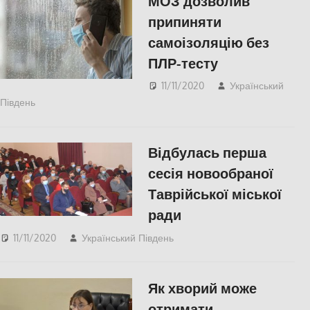
МОЗ дозволив
припиняти
самоізоляцію без
ПЛР-тесту
11/11/2020
Український
Південь
СУСПІЛЬСТВО
,
Херсон
Відбулась перша
сесія новообраної
Таврійської міської
ради
11/11/2020
Український Південь
СУСПІЛЬСТВО
,
Херсон
Як хворий може
отримати