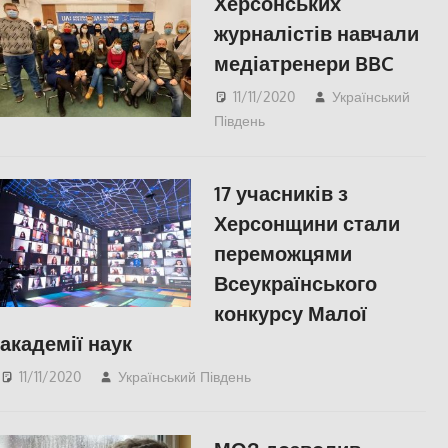
Херсонських
журналістів навчали
медіатренери BBC
11/11/2020
Український
Південь
СУСПІЛЬСТВО
,
Херсон
17 учасників з
Херсонщини стали
переможцями
Всеукраїнського
конкурсу Малої
академії наук
11/11/2020
Український Південь
slider
,
Актуальні новини
,
СУСПІЛЬСТВО
,
Херсон