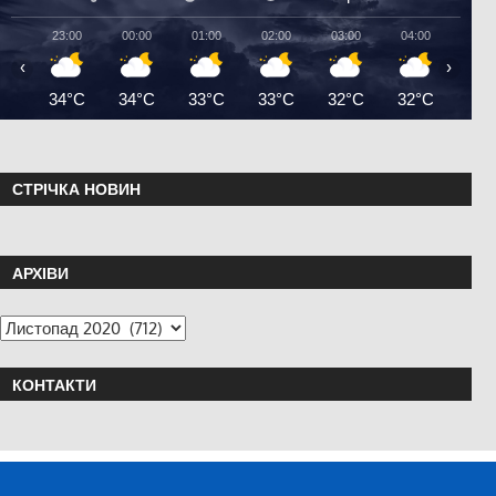
23:00
00:00
01:00
02:00
03:00
04:00
05:0
‹
›
34°C
34°C
33°C
33°C
32°C
32°C
31°
СТРІЧКА НОВИН
АРХІВИ
КОНТАКТИ