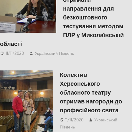
направлення для
безкоштовного
тестування методом
ПЛР у Миколаївській
області
11/11/2020
Український Південь
Николаев
,
СУСПІЛЬСТВО
Колектив
Херсонського
обласного театру
отримав нагороди до
професійного свята
11/11/2020
Український
Південь
КУЛЬТУРА
,
Пишуть у