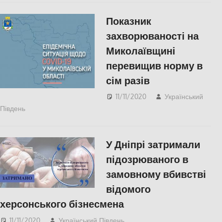
Показник
захворюваності на
Миколаївщині
перевищив норму в
сім разів
11/11/2020
Український
Південь
Актуальні новини
,
Николаев
,
СУСПІЛЬСТВО
У Дніпрі затримали
підозрюваного в
замовному вбивстві
відомого
херсонського бізнесмена
11/11/2020
Український Південь
Актуальні новини
,