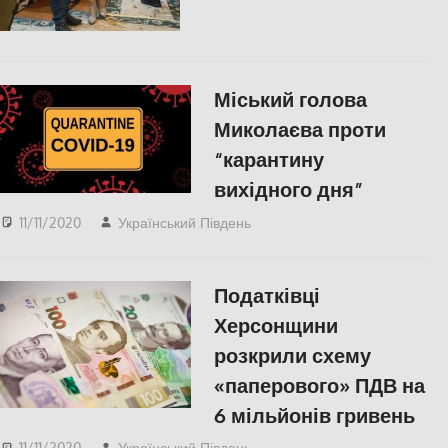
Соцмережах
,
СУСПІЛЬСТВО
,
Фото
,
Херсон
Міський голова
Миколаєва проти
“карантину
вихідного дня”
11/11/2020
Український Південь
Актуальні новини
,
Николаев
,
СУСПІЛЬСТВО
Податківці
Херсонщини
розкрили схему
«паперового» ПДВ на
6 мільйонів гривень
11/11/2020
Український Південь
СУСПІЛЬСТВО
,
Херсон