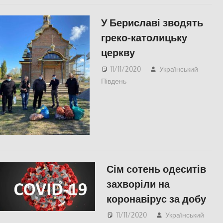
У Бериславі зводять
греко-католицьку
церкву
11/11/2020
Український
Південь
СУСПІЛЬСТВО
,
Херсон
Сім сотень одеситів
захворіли на
коронавірус за добу
11/11/2020
Український