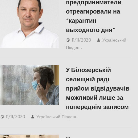
предприниматели
отреагировали на
“карантин
выходного дня”
11/11/2020
Український
Південь
Актуальні новини
,
ЕКОНОМІКА
,
Пишуть у
Соцмережах
,
У Білозерській
СУСПІЛЬСТВО
,
Херсон
селищній раді
прийом відвідувачів
можливий лише за
попереднім записом
11/11/2020
Український Південь
СУСПІЛЬСТВО
,
Херсон