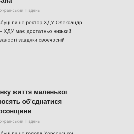
Український Південь
Без рубрики
сбуці пише ректор ХДУ Олександр
 – ХДУ має достатньо низький
ваності завдяки своєчасній
нку життя маленької
росять об’єднатися
ерсонщини
Український Південь
СУСПІЛЬСТВО
,
Херсон
буці пише голова Херсонської