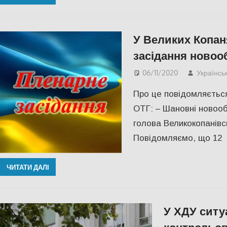
У Великих Копан
засідання новоо
06/11/2020
Українсь
Про це повідомляється
ОТГ: – Шановні новооб
голова Великокопанівсь
Повідомляємо, що 12
ЧИТАТИ ДАЛІ
У ХДУ ситу
контрольо