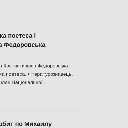
а поетеса і
а Федоровська
КУЛЬТУРА
,
СУСПІЛЬСТВО
,
Херсон
да Костянтинівна Федоровська
ома поетеса, літературознавець,
 член Національної
рбит по Михаилу