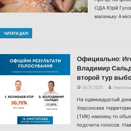
ОДА Юрій Гусєв
маленьку 4-міс
ЧИТАТИ ДАЛІ
Официально: Иго
Владимир Сальд
второй тур выбо
06/11/2020
Українсь
На одиннадцатый день
Херсонская территори
(ТИК) наконец-то объ
подсчета голосов. На