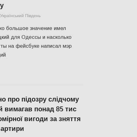
у
Український Південь
Одесса
,
Пишуть у Соцмережах
,
СУСПІЛЬ
ько большое значение имел
кий для Одессы и насколько
иты на фейсбуке написал мэр
ий
о про підозру слідчому
ий вимагав понад 85 тис
омірної вигоди за зняття
вартири