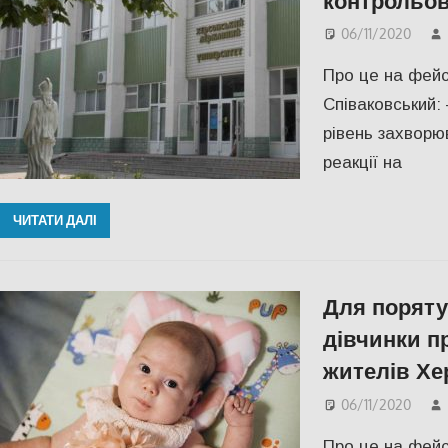
06/11/2020
Про це на фей
Співаковський:
рівень захворю
реакції на
ЧИТАТИ ДАЛІ
Для поряту
дівчинки п
жителів Х
06/11/2020
Про це на фейс