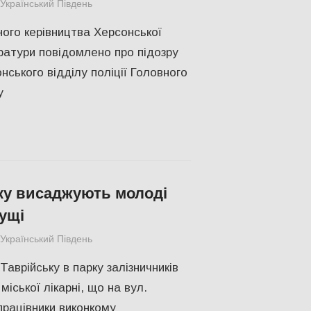
Український Південь
СУСПІЛЬСТВО
,
Херсон
ого керівництва Херсонської
ратури повідомлено про підозру
нського відділу поліції Головного
у
ку висаджують молоді
кущі
Український Південь
СУСПІЛЬСТВО
,
Херсон
Таврійську в парку залізничників
міської лікарні, що на вул.
працівники виконкому