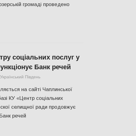
озерській громаді проведено
тру соціальних послуг у
ункціонує Банк речей
Український Південь
СУСПІЛЬСТВО
,
Херсон
ляється на сайті Чаплинської
базі КУ «Центр соціальних
скої селищної ради продовжує
Банк речей