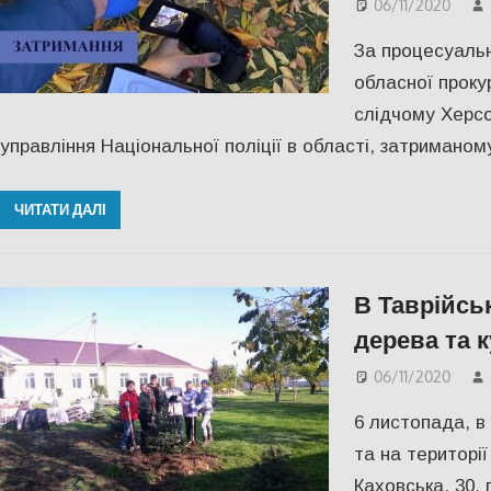
06/11/2020
За процесуальн
обласної проку
слідчому Херсо
управління Національної поліції в області, затриманом
ЧИТАТИ ДАЛІ
В Таврійсь
дерева та 
06/11/2020
6 листопада, в 
та на території 
Каховська, 30, 