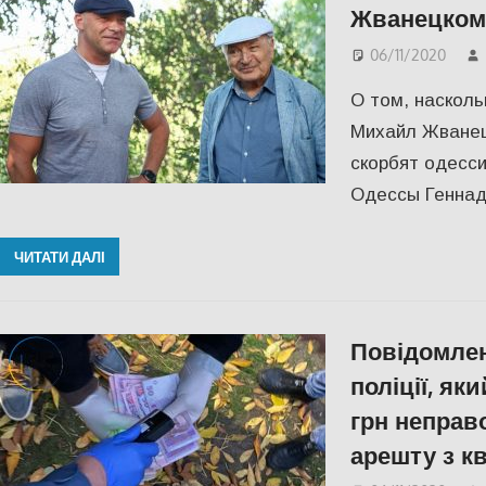
Жванецком
06/11/2020
О том, наскол
Михайл Жванец
скорбят одесс
Одессы Геннад
ЧИТАТИ ДАЛІ
Повідомлен
поліції, як
грн неправ
арешту з к