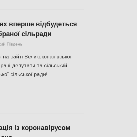
ях вперше відбудеться
браної сільради
кий Південь
СУСПІЛЬСТВО
,
Херсон
 на сайті Великокопанівської
рані депутати та сільський
кої сільської ради!
ація із коронавірусом
вана