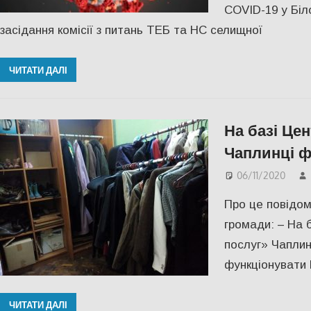
COVID-19 у Біл
засідання комісії з питань ТЕБ та НС селищної
ЧИТАТИ ДАЛІ
На базі Цен
Чаплинці ф
06/11/2020
Про це повідом
громади: – На 
послуг» Чаплин
функціонувати 
ЧИТАТИ ДАЛІ