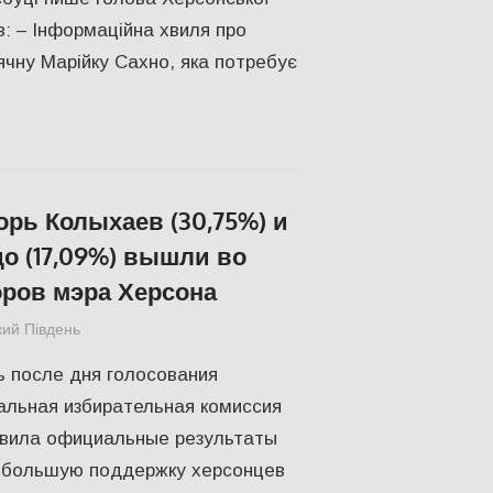
: – Інформаційна хвиля про
ячну Марійку Сахно, яка потребує
рь Колыхаев (30,75%) и
о (17,09%) вышли во
ров мэра Херсона
кий Південь
Актуальні новини
,
ПОЛІТИКА
,
СУСПІЛЬСТВО
,
Херс
 после дня голосования
альная избирательная комиссия
явила официальные результаты
ибольшую поддержку херсонцев