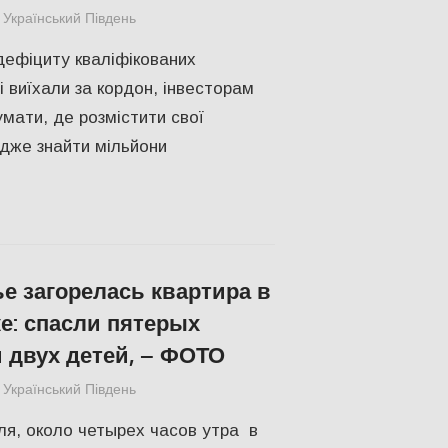
Український Південь
СУСПІЛЬСТВО
,
Херсон
дефіциту кваліфікованих
рі виїхали за кордон, інвесторам
мати, де розмістити свої
дже знайти мільйони
е загорелась квартира в
е: спасли пятерых
 двух детей, – ФОТО
Український Південь
Запорожье
,
СУСПІЛЬСТВО
ля, около четырех часов утра в