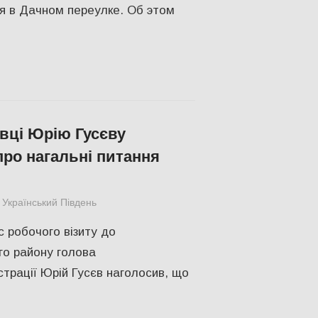
 в Дачном переулке. Об этом
ївці Юрію Гусєву
про нагальні питання
Український Південь
СУСПІЛЬСТВО
,
Херсон
с робочого візиту до
го району голова
трації Юрій Гусєв наголосив, що