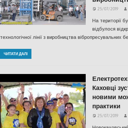
25/07/2019
На території б
відбулося відк
технологічної лінії з виробництва вібропресувальних б
ЧИТАТИ ДАЛІ
Електротех
Каховці зус
новими мож
практики
25/07/2019
Новокаховський