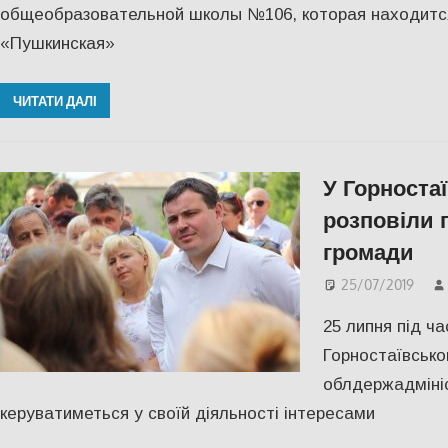
общеобразовательной школы №106, которая находится
«Пушкинская»
ЧИТАТИ ДАЛІ
У Горноста
розповіли 
громади
25/07/2019
25 липня під ча
Горностаївсько
облдержадмініс
керуватиметься у своїй діяльності інтересами