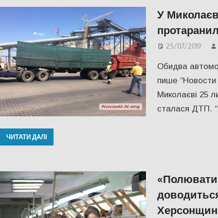
У Миколаєв
протаранил
25/07/2019
Обидва автомоб
пише “Новости 
Миколаєві 25 л
сталася ДТП. 
ЧИТАТИ ДАЛІ
«Полювати
доводиться
Херсонщин