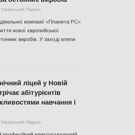
Український Південь
slider
,
Відео
,
ЕКОНОМІКА
,
СУСПІЛЬСТВО
удівельної компанії «Планета РС»
риття нової європейської
етонних виробів. У заході вляли
нічний ліцей у Новій
трічає абітурієнтів
ливостями навчання і
Український Південь
slider
,
Відео
,
СУСПІЛЬСТВО
,
Херсон
 професійний електротехнічний