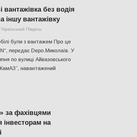
і вантажівка без водія
а іншу вантажівку
Український Південь
Николаев
,
СУСПІЛЬСТВО
ілі були з вантажем Про це
N“, передає Depo.Миколаїв. У
ипня по вулиці Айвазовського
“КамАЗ”, навантажений
» за фахівцями
 інвесторам на
і