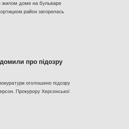
 жилом доме на бульваре
ортицком район загорелась
домили про підозру
н
прокуратури оголошено підозру
ерсон. Прокурору Херсонської