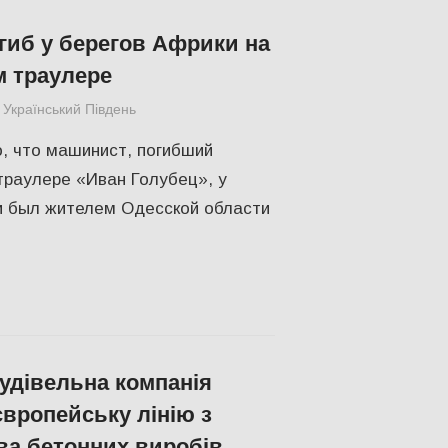
гиб у берегов Африки на
 траулере
Український Південь
Одесса
,
СУСПІЛЬСТВО
, что машинист, погибший
траулере «Иван Голубец», у
и был жителем Одесской области
будівельна компанія
європейську лінію з
а бетонних виробів