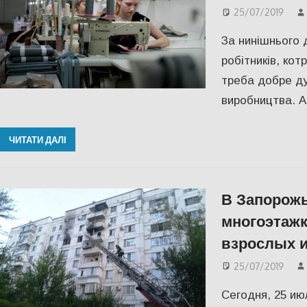
25/07/2019
За нинішнього 
робітників, кот
треба добре ду
виробництва. А
ЧИТАТИ ДАЛІ
В Запорожь
многоэтажк
взрослых и
25/07/2019
Сегодня, 25 ию