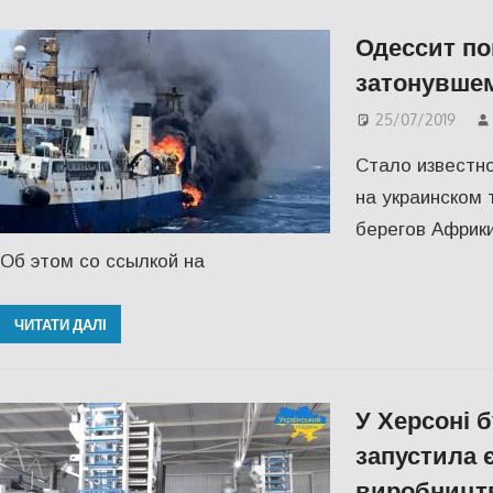
Одессит по
затонувшем
25/07/2019
Стало известно
на украинском 
берегов Африк
Об этом со ссылкой на
ЧИТАТИ ДАЛІ
У Херсоні 
запустила 
виробництв