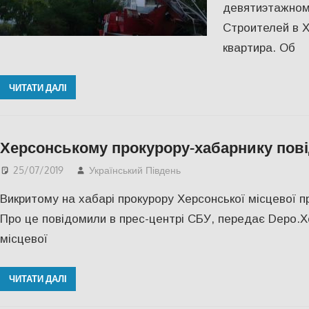
девятиэтажном
Строителей в Х
квартира. Об
ЧИТАТИ ДАЛІ
Херсонському прокурору-хабарнику пові
25/07/2019
Український Південь
СУСПІЛЬСТВО
,
Херсо
Викритому на хабарі прокурору Херсонської місцевої 
Про це повідомили в прес-центрі СБУ, передає Depo.Х
місцевої
ЧИТАТИ ДАЛІ