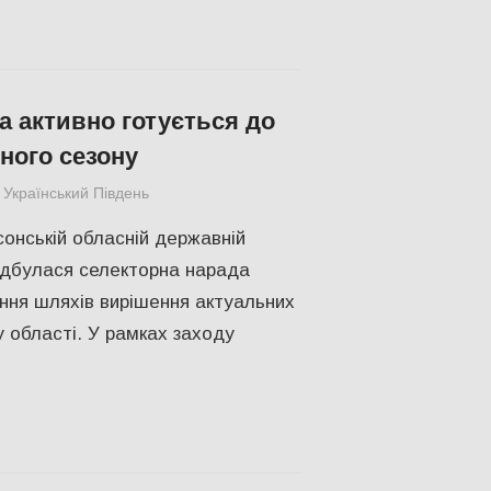
 активно готується до
ого сезону
Український Південь
Актуальні новини
,
СУСПІЛЬСТВО
,
Херсон
сонській обласній державній
відбулася селекторна нарада
ня шляхів вирішення актуальних
у області. У рамках заходу