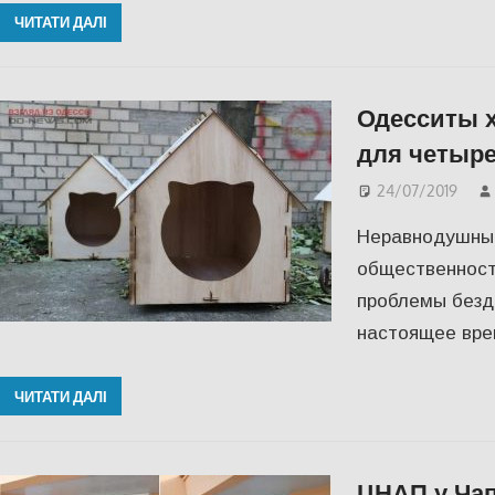
ЧИТАТИ ДАЛІ
Одесситы х
для четыр
24/07/2019
Неравнодушны
общественност
проблемы бездо
настоящее врем
ЧИТАТИ ДАЛІ
ЦНАП у Чап