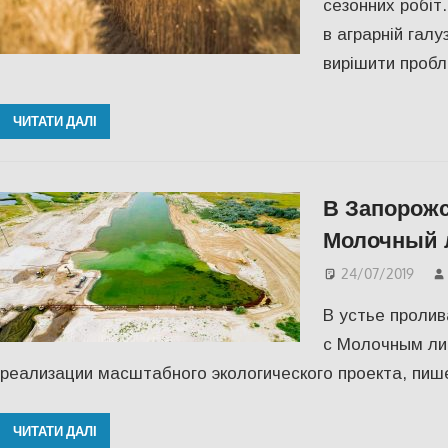
сезонних робіт
в аграрній галу
вирішити проб
ЧИТАТИ ДАЛІ
В Запорожс
Молочный 
24/07/2019
В устье проли
с Молочным ли
реализации масштабного экологического проекта, пише
ЧИТАТИ ДАЛІ