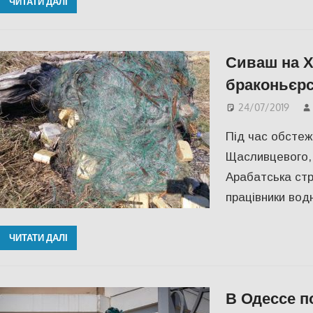
ЧИТАТИ ДАЛІ
Сиваш на Х
браконьєрс
24/07/2019
Під час обстеж
Щасливцевого, 
Арабатська стрі
працівники водн
ЧИТАТИ ДАЛІ
В Одессе п