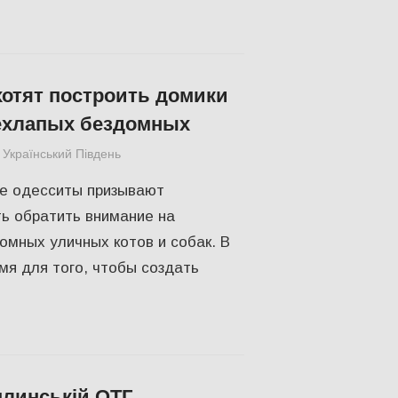
отят построить домики
ехлапых бездомных
Український Південь
Одесса
,
СУСПІЛЬСТВО
е одесситы призывают
ь обратить внимание на
мных уличных котов и собак. В
я для того, чтобы создать
линській ОТГ