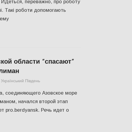
. ЙДеться, переважно, про роботу
зі. Такі роботи допомогають
лему
кой области “спасают”
лиман
Український Південь
Запорожье
,
СУСПІЛЬСТВО
ва, соединяющего Азовское море
маном, начался второй этап
т pro.berdyansk. Речь идет о