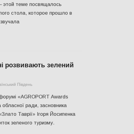
– этой теме посвящалось
лого стола, которое прошло в
 звучала
і розвивають зелений
аїнський Південь
slider
,
Актуальні новини
,
СУСПІЛЬСТВО
,
Фото
 форумі «AGROPORT Awards
 обласної ради, засновника
«Злато Таврії» Ігоря Йосипенка
иток зеленого туризму.