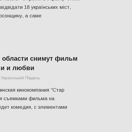
відвідати 18 українських міст,
ерсонщину, а саме
 области снимут фильм
ии и любви
Український Південь
КУЛЬТУРА
,
Одесса
,
СУСПІЛЬСТВО
инская кинокомпания “Стар
я съемками фильма на
удет комедия, с элементами