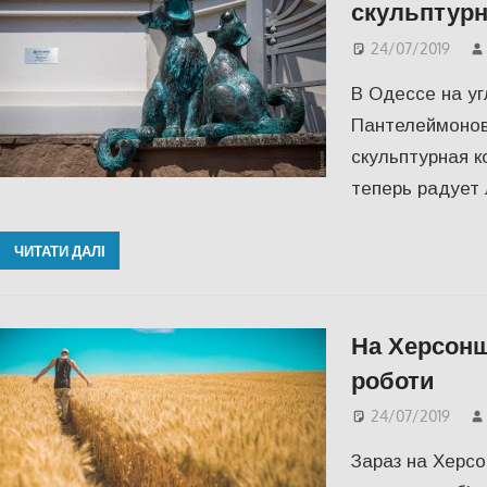
скульптур
24/07/2019
В Одессе на уг
Пантелеймонов
скульптурная к
теперь радует
ЧИТАТИ ДАЛІ
На Херсонщ
роботи
24/07/2019
Зараз на Херсо