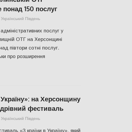
 понад 150 послуг
Український Південь
СУСПІЛЬСТВО
,
Херсон
адміністративних послуг у
лищній ОТГ на Херсонщині
ад півтори сотні послуг.
ьки про розширення
 Україну»: на Херсонщину
ндрівний фестиваль
Український Південь
КУЛЬТУРА
,
СУСПІЛЬСТВО
,
Херсон
тиваль «З країни в Україну», який