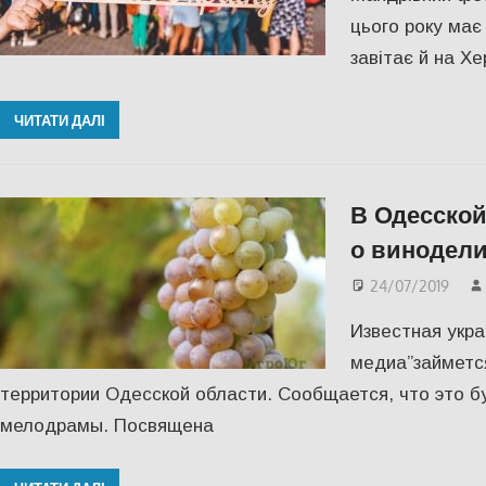
цього року має 
завітає й на Х
ЧИТАТИ ДАЛІ
В Одесской
о винодел
24/07/2019
Известная укра
медиа”займетс
территории Одесской области. Сообщается, что это б
мелодрамы. Посвящена