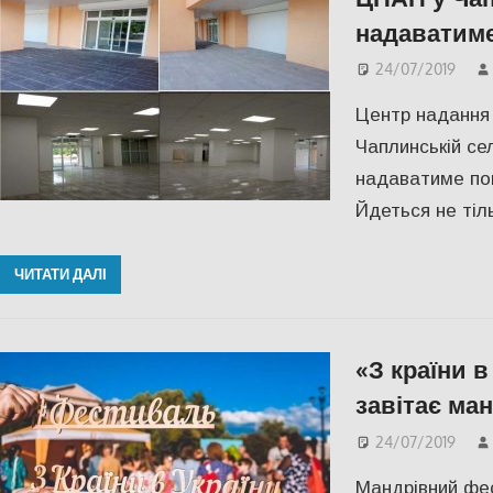
надаватиме
24/07/2019
Центр надання 
Чаплинській се
надаватиме пон
Йдеться не тіл
ЧИТАТИ ДАЛІ
«З країни в
завітає ма
24/07/2019
Мандрівний фес