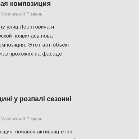
ная композиция
Український Південь
КУЛЬТУРА
,
Одесса
,
СУСПІЛЬСТВО
лу улиц Леонтовича и
ской появилась нова
омпозиция. Этот арт-объект
 лаз прохожих на фасаде
ині у розпалі сезонні
Український Південь
СУСПІЛЬСТВО
,
Херсон
нщині почався активниц етап