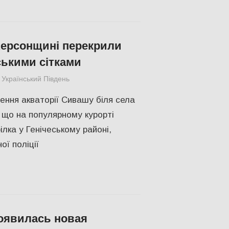
ерсонщині перекрили
ькими сітками
Український Південь
СУСПІЛЬСТВО
,
Херсон
ення акваторії Сивашу біля села
що на популярному курорті
лка у Генічеському районі,
ої поліції
оявилась новая