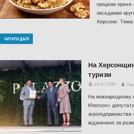
грецком орехе 
заседание круг
Херсоне. Тема
ЧИТАТИ ДАЛІ
На Херсонщин
туризм
24/07/2019
Укр
На міжнародному
Kherson» депутата
агропідприємства 
відзначено за розв