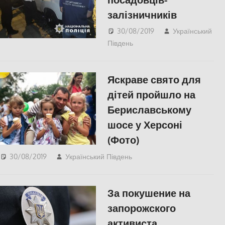
залізничників
30/08/2019
Український
Південь
Одесса
,
СУСПІЛЬСТВО
Яскраве свято для
дітей пройшло на
Бериславському
шосе у Херсоні
(Фото)
30/08/2019
Український Південь
СУСПІЛЬСТВО
,
Фото
,
Херсон
За покушение на
запорожского
активиста