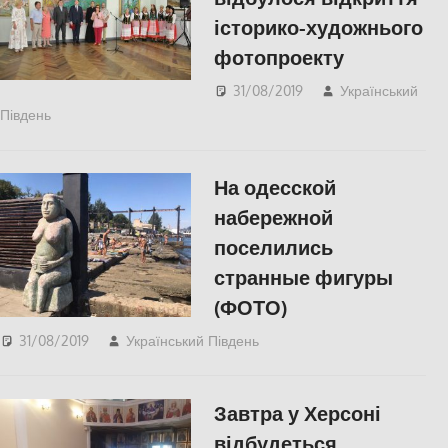
історико-художнього
фотопроекту
31/08/2019
Український
Південь
КУЛЬТУРА
,
СУСПІЛЬСТВО
,
Фото
,
Херсон
На одесской
набережной
поселились
странные фигуры
(ФОТО)
31/08/2019
Український Південь
КУЛЬТУРА
,
Одесса
,
СУСПІЛЬСТВО
Завтра у Херсоні
відбудеться