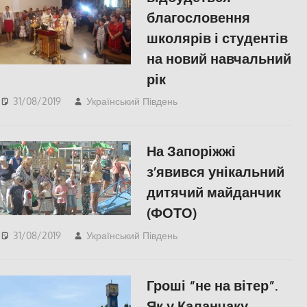
благословення
школярів і студентів
на новий навчальний
рік
31/08/2019
Український Південь
СУСПІЛЬСТВО
,
Херсон
На Запоріжжі
з’явився унікальний
дитячий майданчик
(ФОТО)
31/08/2019
Український Південь
Відео
,
Запорожье
,
СУСПІЛЬСТВО
Гроші “не на вітер”.
Як у Каланчаку