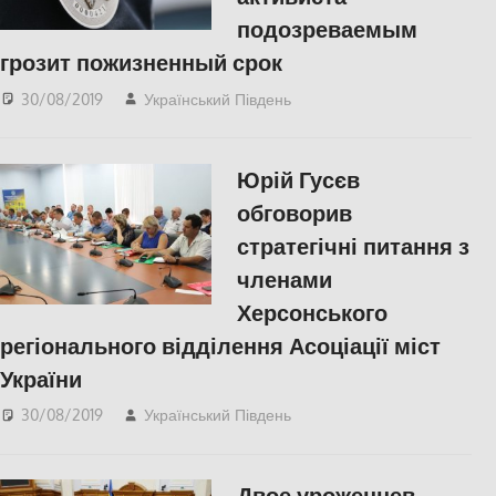
подозреваемым
грозит пожизненный срок
30/08/2019
Український Південь
Запорожье
,
СУСПІЛЬСТВО
Юрій Гусєв
обговорив
стратегічні питання з
членами
Херсонського
регіонального відділення Асоціації міст
України
30/08/2019
Український Південь
Актуальні новини
,
СУСПІЛЬСТВО
,
Херсон
Двое уроженцев