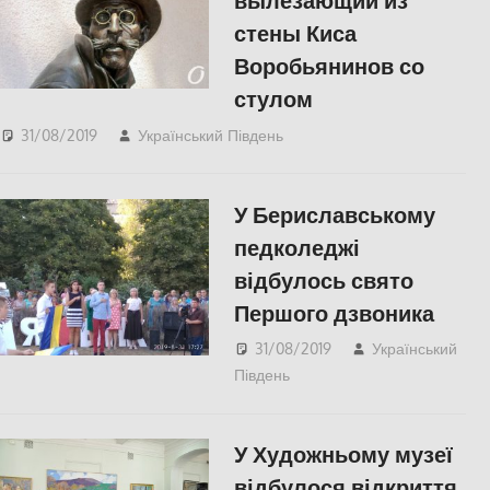
вылезающий из
стены Киса
Воробьянинов со
стулом
31/08/2019
Український Південь
СУСПІЛЬСТВО
,
Херсон
У Бериславському
педколеджі
відбулось свято
Першого дзвоника
31/08/2019
Український
Південь
СУСПІЛЬСТВО
,
Херсон
У Художньому музеї
відбулося відкриття