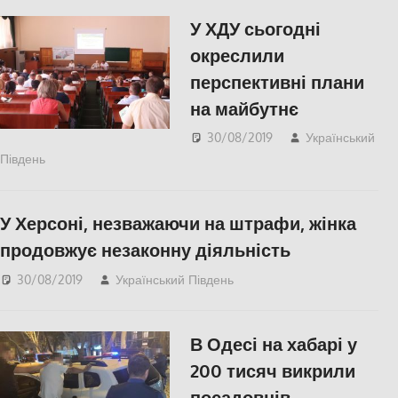
У ХДУ сьогодні
окреслили
перспективні плани
на майбутнє
30/08/2019
Український
Південь
СУСПІЛЬСТВО
,
Херсон
У Херсоні, незважаючи на штрафи, жінка
продовжує незаконну діяльність
30/08/2019
Український Південь
Відео
,
СУСПІЛЬСТВО
,
Херсон
В Одесі на хабарі у
200 тисяч викрили
посадовців-