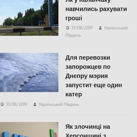
навчились рахувати
гроші
31/08/2019
Український
Південь
СУСПІЛЬСТВО
,
Херсон
Для перевозки
запорожцев по
Днепру мэрия
запустит еще один
катер
31/08/2019
Український Південь
Запорожье
,
СУСПІЛЬСТВО
Як злочинці на
Херсонщині з