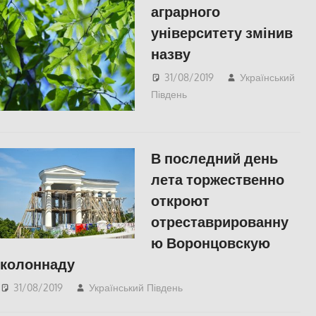
аграрного
університету змінив
назву
31/08/2019
Український
Південь
СУСПІЛЬСТВО
,
Херсон
В последний день
лета торжественно
откроют
отреставрированну
ю Воронцовскую
колоннаду
31/08/2019
Український Південь
Одесса
,
СУСПІЛЬСТВО