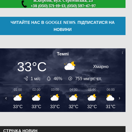
ЧИТАЙТЕ НАС В GOOGLE NEWS. ПІДПИСАТИСЯ НА
НОВИНИ
Темпі
33°C
Хмарно
1 м/с
46%
759
мм рт. ст.
01:00
02:00
03:00
04:00
05:00
06:00
07:0
‹
›
33°C
33°C
33°C
32°C
32°C
31°C
32°
СТРІЧКА НОВИН