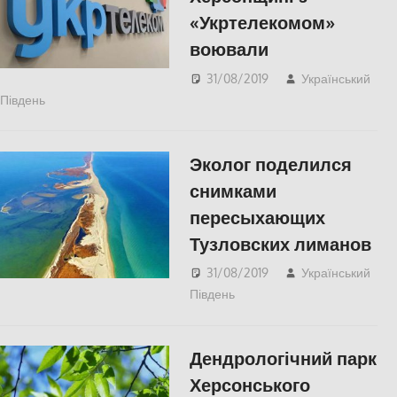
«Укртелекомом»
воювали
31/08/2019
Український
Південь
СУСПІЛЬСТВО
,
Херсон
Эколог поделился
снимками
пересыхающих
Тузловских лиманов
31/08/2019
Український
Південь
Одесса
,
СУСПІЛЬСТВО
,
Фото
Дендрологічний парк
Херсонського