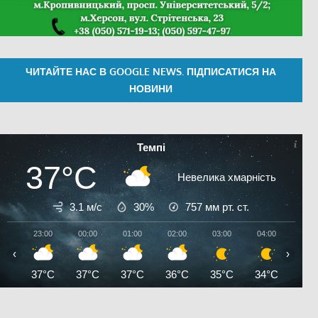
ЧИТАЙТЕ НАС В GOOGLE NEWS. ПІДПИСАТИСЯ НА
НОВИНИ
Темпі
37°C
Невелика хмарність
3.1 м/с
30%
757
мм рт. ст.
23:00
00:00
01:00
02:00
03:00
04:00
05:0
‹
›
37°C
37°C
37°C
36°C
35°C
34°C
33°