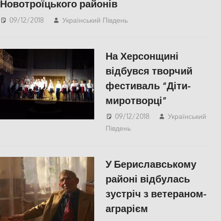
Новотроїцького районів
09/12/2018
Український Південь
slider
,
Актуальні
новини
,
ЕКОНОМІКА
,
СУСПІЛЬСТВО
,
Херсон
На Херсонщині
відбувся творчий
фестиваль “Діти-
миротворці”
09/12/2018
Український
Південь
Пишуть у
Соцмережах
,
СУСПІЛЬСТВО
,
Херсон
У Бериславському
районі відбулась
зустріч з ветераном-
аграрієм