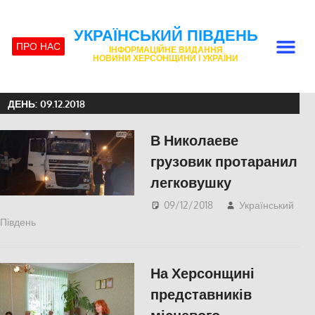
УКРАЇНСЬКИЙ ПІВДЕНЬ
ПРО НАС
ІНФОРМАЦІЙНЕ ВИДАННЯ
НОВИНИ ХЕРСОНЩИНИ І УКРАЇНИ
ДЕНЬ:
09.12.2018
В Николаеве
грузовик протаранил
легковушку
09/12/2018
Український
Південь
Актуальні новини
,
Николаев
На Херсонщині
представників