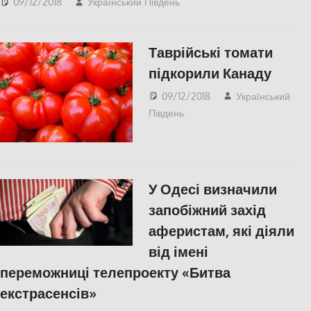
09/12/2018
Український Південь
Актуальні новини
,
Николаев
,
СУСПІЛЬСТВО
Таврійські томати
підкорили Канаду
09/12/2018
Український
Південь
Актуальні новини
,
ЕКОНОМІКА
,
Херсон
У Одесі визначили
запобіжний захід
аферистам, які діяли
від імені
переможниці телепроекту «Битва
екстрасенсів»