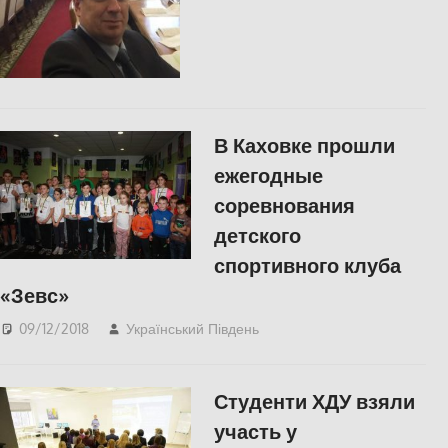
В Каховке прошли
ежегодные
соревнования
детского
спортивного клуба
«Зевс»
09/12/2018
Український Південь
Пишуть у Соцмережах
,
СУСПІЛЬСТВО
,
Херсон
Студенти ХДУ взяли
участь у