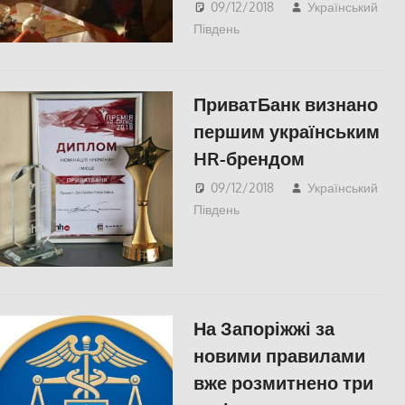
09/12/2018
Український
Південь
Актуальні новини
,
СУСПІЛЬСТВО
,
Херсон
ПриватБанк визнано
першим українським
HR-брендом
09/12/2018
Український
Південь
Без рубрики
На Запоріжжі за
новими правилами
вже розмитнено три