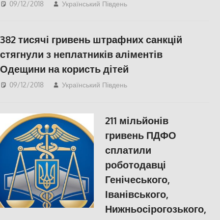
09/12/2018
Український Південь
Одесса
,
СУСПІЛЬСТВО
382 тисячі гривень штрафних санкцій
стягнули з неплатників аліментів
Одещини на користь дітей
09/12/2018
Український Південь
Актуальні новини
,
Одесса
211 мільйонів
гривень ПДФО
сплатили
роботодавці
Генічеського,
Іванівського,
Нижньосірогозького,