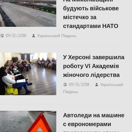
будують військове
містечко за
стандартами НАТО
09/12/2018
Український Південь
Актуальні новини
,
Николаев
У Херсоні завершила
роботу VI Академія
жіночого лідерства
09/12/2018
Український
Південь
slider
,
Актуальні
новини
,
Херсон
Автоледи на машине
с еврономерами