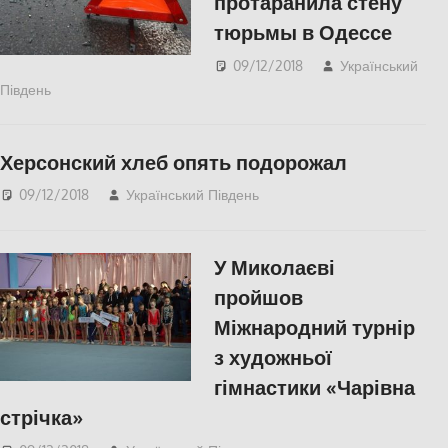
протаранила стену
тюрьмы в Одессе
09/12/2018
Український
Південь
Актуальні новини
,
Одесса
,
СУСПІЛЬСТВО
Херсонский хлеб опять подорожал
09/12/2018
Український Південь
Актуальні новини
,
ЕКОНОМІКА
,
Херсон
У Миколаєві
пройшов
Міжнародний турнір
з художньої
гімнастики «Чарівна
стрічка»