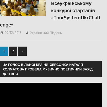
Всеукраїнському
конкурсі стартапів
«TourSystemUkrChall
enge»
09/12/2018
Український Південь
Актуальні новини
,
СУСПІЛЬСТВО
,
Херсон
,
Херсонська область
1
2
»
UA ГОЛОС ВІЛЬНОЇ КРАЇНИ: ХЕРСОНКА НАТАЛЯ
ХОЛМАТОВА ПРОВЕЛА МУЗИЧНО ПОЕТИЧНИЙ ЗАХІД
ДЛЯ ВПО