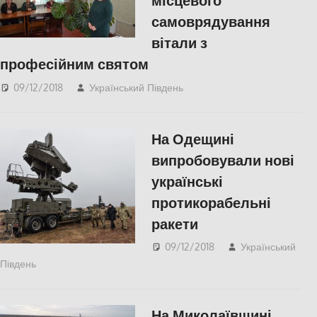
місцевого
самоврядування
вітали з
професійним святом
09/12/2018
Український Південь
Актуальні новини
,
СУСПІЛЬСТВО
,
Херсон
На Одещині
випробовували нові
українські
протикорабельні
ракети
09/12/2018
Український
Південь
slider
,
Актуальні новини
,
Одесса
На Миколаївщині