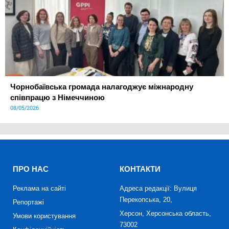
Чорнобаївська громада налагоджує міжнародну
співпрацю з Німеччиною
08/05/2026
ПРО НАС
КОНТАКТИ
Реклама на сайті
Адреса редакції: Вулиця
Перекопська, 20,
Репортажі
Херсон, Херсонська область,
Умови користування
73002