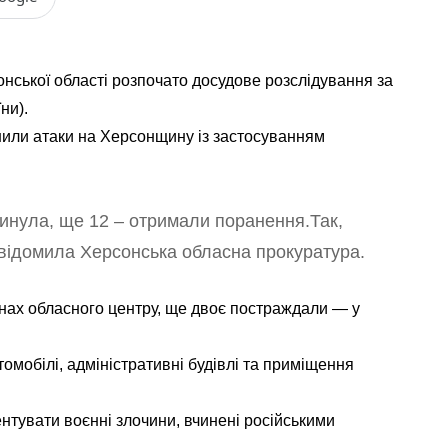
нської області розпочато досудове розслідування за
ни).
снили атаки на Херсонщину із застосуванням
инула, ще 12 – отримали поранення.Т
ак,
овідомила Херсонська обласна прокуратура.
онах обласного центру, ще двоє постраждали — у
омобілі, адміністративні будівлі та приміщення
нтувати воєнні злочини, вчинені російськими