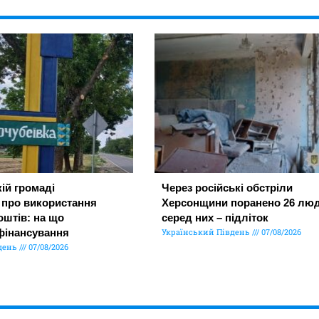
ій громаді
Через російські обстріли
 про використання
Херсонщини поранено 26 люд
штів: на що
серед них – підліток
фінансування
Український Південь
07/08/2026
день
07/08/2026