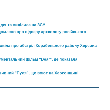
идента виділила на ЗСУ
домлено про підозру археологу російського
зповіла про обстріл Корабельного району Херсона
ментальний фільм “Dear”, де показала
озивний “Пуля”, що воює на Херсонщині