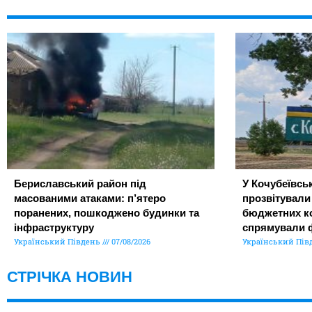
Бериславський район під
У Кочубеївськ
масованими атаками: п’ятеро
прозвітували
поранених, пошкоджено будинки та
бюджетних ко
інфраструктуру
спрямували 
Український Південь
07/08/2026
Український Пів
СТРІЧКА НОВИН