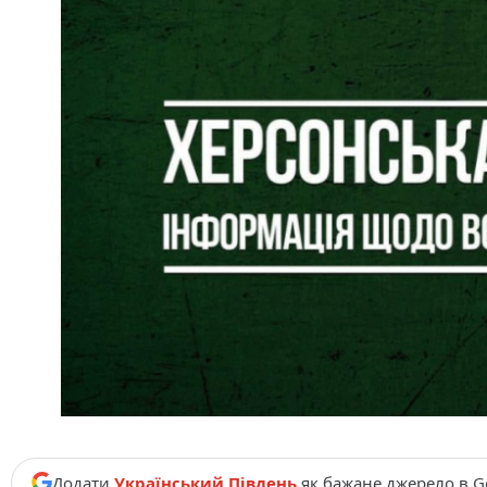
Додати
Український Південь
як бажане джерело в G