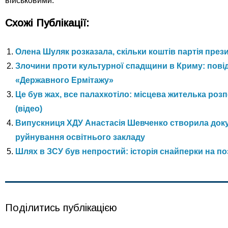
військовими.
Схожі Публікації:
Олена Шуляк розказала, скільки коштів партія през
Злочини проти культурної спадщини в Криму: пові
«Державного Ермітажу»
Це був жах, все палахкотіло: місцева жителька ро
(відео)
Випускниця ХДУ Анастасія Шевченко створила доку
руйнування освітнього закладу
Шлях в ЗСУ був непростий: історія снайперки на п
Поділитись публікацією